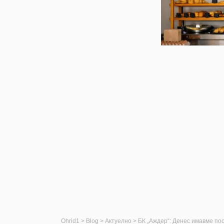
Ohrid1
>
Blog
>
Актуелно
>
БК „Аждер“: Денес имавме пос