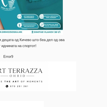
и децата од Кичево што беа дел од ова
т иднината на спортот!
Error9