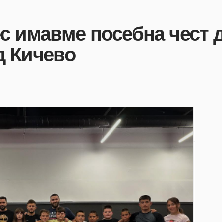
с имавме посебна чест д
д Кичево