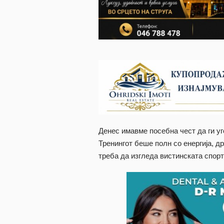
Денес имавме посебна чест да ги у
Тренингот беше полн со енергија, д
треба да изгледа вистинската спорт