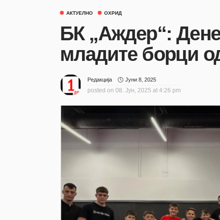
АКТУЕЛНО
ОХРИД
БК „Аждер“: Дене
младите борци о
Јуни 8, 2025
Редакција
posted on
08. Јун, 2025 at 4:26 pm