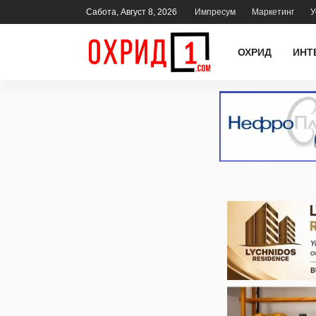
Сабота, Август 8, 2026
Импресум
Маркетинг
У
ОХРИД
ИНТ