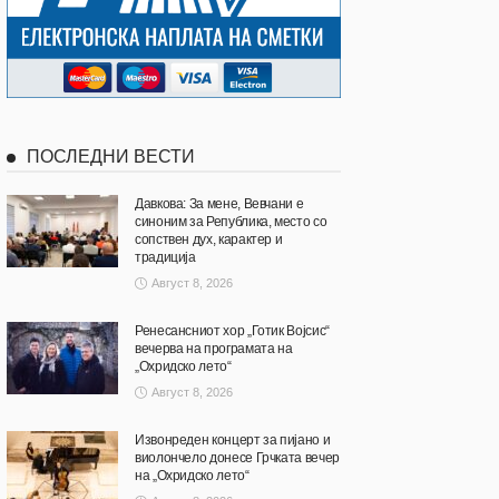
ПОСЛЕДНИ ВЕСТИ
Давкова: За мене, Вевчани е
синоним за Република, место со
сопствен дух, карактер и
традиција
Август 8, 2026
Ренесансниот хор „Готик Војсис“
вечерва на програмата на
„Охридско лето“
Август 8, 2026
Извонреден концерт за пијано и
виолончело донесе Грчката вечер
на „Охридско лето“