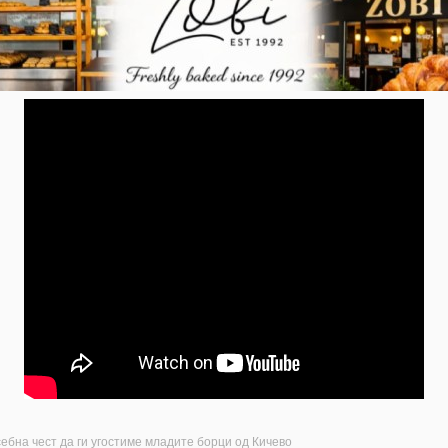
ебна чест да ги угостиме младите борци од Кичево