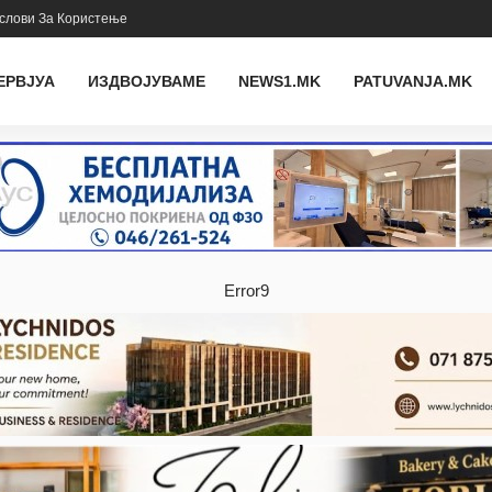
слови За Користење
ЕРВЈУА
ИЗДВОЈУВАМЕ
NEWS1.MK
PATUVANJA.MK
Error9