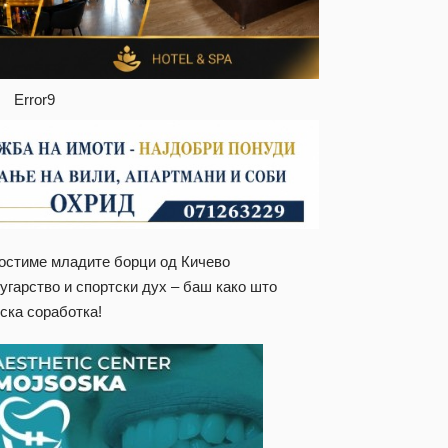
Error9
гостиме младите борци од Кичево
ругарство и спортски дух – баш како што
ска соработка!