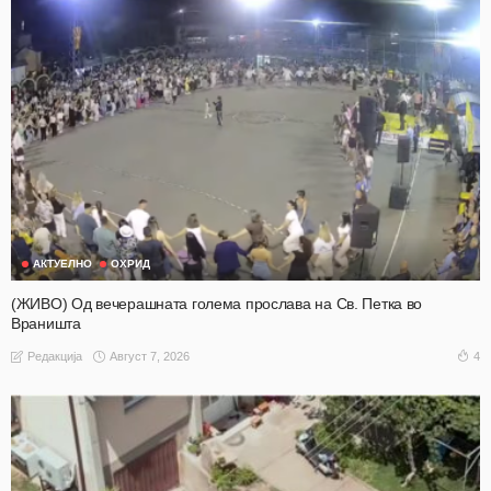
АКТУЕЛНО
ОХРИД
(ЖИВО) Од вечерашната голема прослава на Св. Петка во
Враништа
Август 7, 2026
4
Редакција