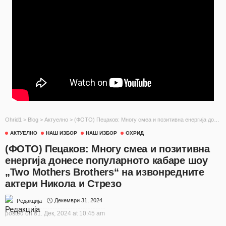
Ohrid1
>
Blog
>
Актуелно
>
(ФОТО) Пецаков: Многу смеа и позитивна енергија донесе популарното кабаре шоу „Two Mothers Brothers“ на извонредните актери Никола и Стрезо
АКТУЕЛНО
НАШ ИЗБОР
НАШ ИЗБОР
ОХРИД
(ФОТО) Пецаков: Многу смеа и позитивна
енергија донесе популарното кабаре шоу
„Two Mothers Brothers“ на извонредните
актери Никола и Стрезо
Декември 31, 2024
Редакција
posted on
31. Дек, 2024 at 10:45 am