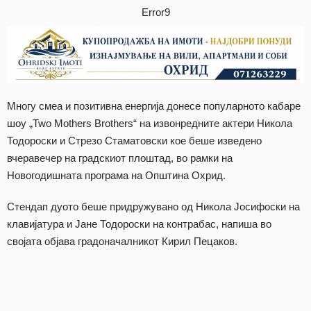
Error9
Многу смеа и позитивна енергија донесе популарното кабаре
шоу „Two Mothers Brothers“ на извонредните актери Никола
Тодороски и Стрезо Стаматовски кое беше изведено
вчеравечер на градскиот плоштад, во рамки на
Новогодишната програма на Општина Охрид.
Стендап дуото беше придружувано од Никола Јосифоски на
клавијатура и Јане Тодороски на контрабас, напиша во
својата објава градоначалникот Кирил Пецаков.