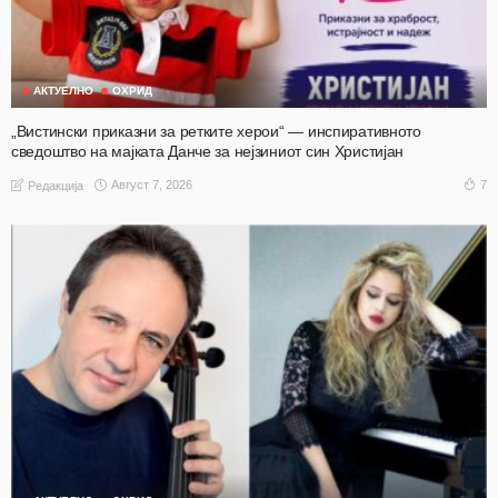
АКТУЕЛНО
ОХРИД
„Вистински приказни за ретките херои“ — инспиративното
сведоштво на мајката Данче за нејзиниот син Христијан
Август 7, 2026
7
Редакција