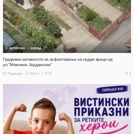
АКТУЕЛНО
ОХРИД
Градежни активности за асфалтирање на седум краци од
ул.”Момчило Јорданоски”
Август 7, 2026
4
Редакција