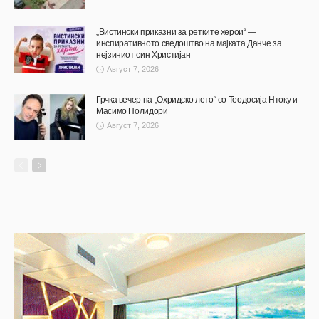
„Вистински приказни за ретките херои“ —
инспиративното сведоштво на мајката Данче за
нејзиниот син Христијан
Август 7, 2026
Грчка вечер на „Охридско лето“ со Теодосија Нтоку и
Масимо Полидори
Август 7, 2026