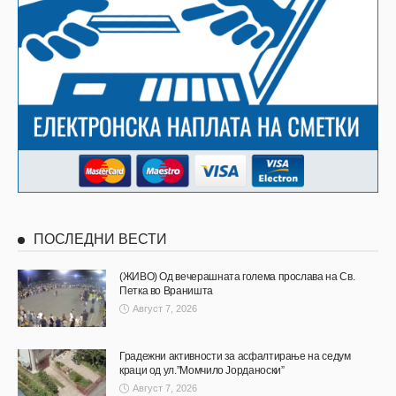
ПОСЛЕДНИ ВЕСТИ
(ЖИВО) Од вечерашната голема прослава на Св.
Петка во Враништа
Август 7, 2026
Градежни активности за асфалтирање на седум
краци од ул.”Момчило Јорданоски”
Август 7, 2026