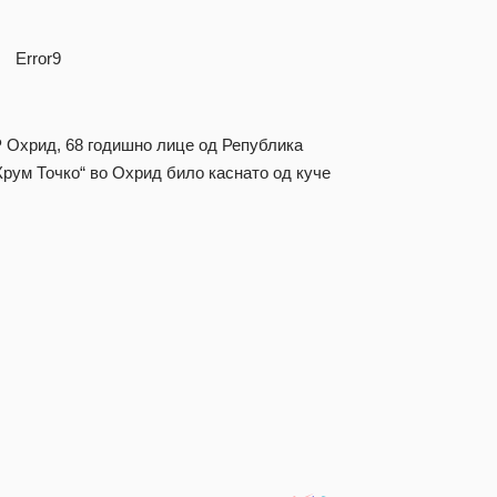
Error9
Р Охрид, 68 годишно лице од Република
Крум Точко“ во Охрид било каснато од куче