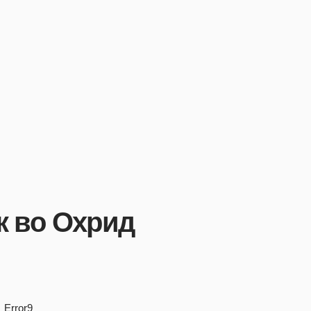
к во Охрид
Error9