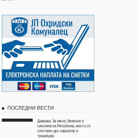
ПОСЛЕДНИ ВЕСТИ
Давкова: За мене, Вевчани е
синоним за Република, место со
сопствен дух, карактер и
традиција