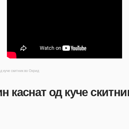
д куче скитник во Охрид
н каснат од куче скитни