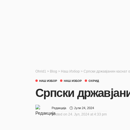
Ohrid1
>
Blog
>
Наш Избор
>
Српски државјанин каснат о
НАШ ИЗБОР
НАШ ИЗБОР
ОХРИД
Српски државјани
Јули 24, 2024
Редакција
posted on
24. Јул, 2024 at 4:33 pm