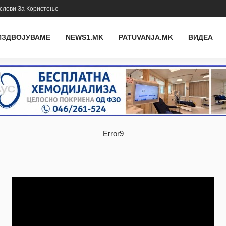
слови За Користење
ИЗДВОЈУВАМЕ
NEWS1.MK
PATUVANJA.MK
ВИДЕА
Error9