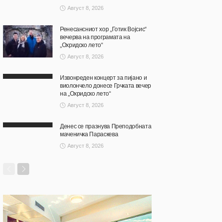
Август 8, 2026
Ренесансниот хор „Готик Војсис“
вечерва на програмата на
„Охридско лето“
Август 8, 2026
Извонреден концерт за пијано и
виолончело донесе Грчката вечер
на „Охридско лето“
Август 8, 2026
Денес се празнува Преподобната
маченичка Параскева
Август 8, 2026