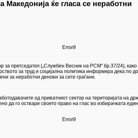
га Македонија ќе гласа се неработни
Error9
р за претседател („Службен Весник на РСМ“ бр.37/24), как
рството за труд и социјална политика информира дека по д
сени за неработни денови за сите граѓани.
ботодавачите од приватниот сектор на територијата на држ
но да го оствари своето право на глас во избирачката един
Error9