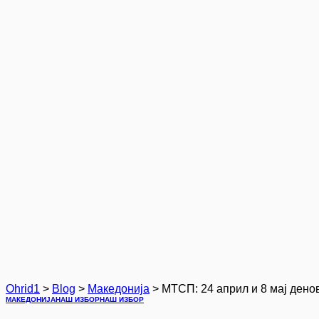
Ohrid1
>
Blog
>
Македонија
>
МТСП: 24 април и 8 мај дено
МАКЕДОНИЈА
НАШ ИЗБОР
НАШ ИЗБОР