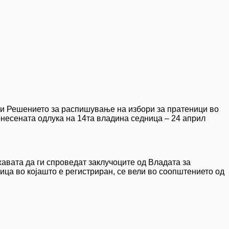
о и Решението за распишување на избори за пратеници во
онесената одлука на 14та владина седница – 24 април
авата да ги спроведат заклучоците од Владата за
ица во којашто е регистриран, се вели во соопштението од