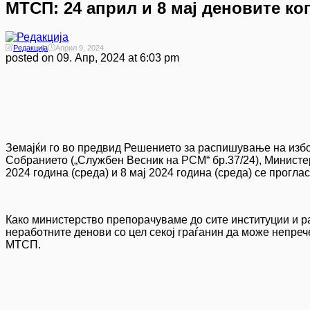
МТСП: 24 април и 8 мај деновите ко
Редакција
Април 9, 2024
posted on
09. Апр, 2024 at 6:03 pm
Земајќи го во предвид Решението за распишување на избо
Собранието („Службен Весник на РСМ“ бр.37/24), Министе
2024 година (среда) и 8 мај 2024 година (среда) се прогла
Како министерство препорачуваме до сите институции и ра
неработните денови со цел секој граѓанин да може непрече
МТСП.