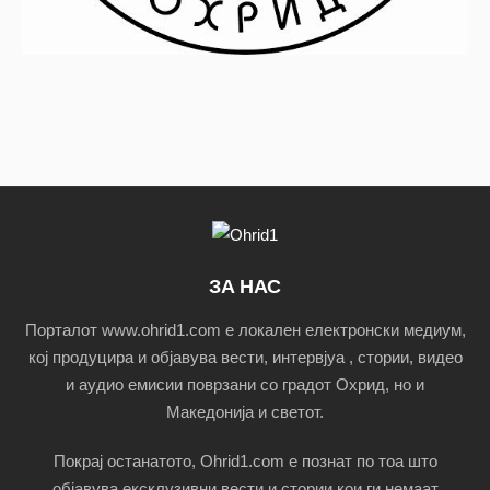
ЗА НАС
Порталот www.ohrid1.com е локален електронски медиум,
кој продуцира и објавува вести, интервјуа , стории, видео
и аудио емисии поврзани со градот Охрид, но и
Македонија и светот.
Покрај останатото, Ohrid1.com е познат по тоа што
објавува ексклузивни вести и стории кои ги немаат