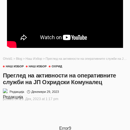
Ohrid1
>
Blog
>
Наш Избор
>
Преглед на активности на оперативните служби на ЈП Охридски Комуналец
НАШ ИЗБОР
НАШ ИЗБОР
ОХРИД
Преглед на активности на оперативните
служби на ЈП Охридски Комуналец
Декември 29, 2023
Редакција
posted on
29. Дек, 2023 at 1:17 pm
Error9