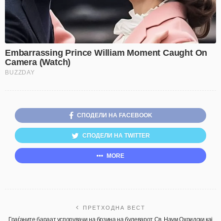
СПОДЕЛИ НА FACEBOOK
СПОДЕЛИ НА TWITTER
MORE
ПРЕТХОДНА ВЕСТ
Граѓаните бараат успорувачи на брзина на булеварот Св. Наум Охридски кај