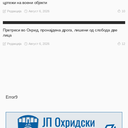
цртежи на воени објекти
Август 6, 2026
10
Редакција
АКТУЕЛНО
ОХРИД
Претреси во Охрид, пронајдена дрога, лишени од слобода две
лица
Август 6, 2026
12
Редакција
Error9