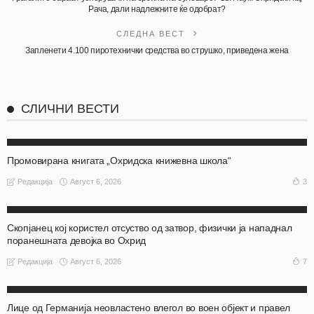
Рача, дали надлежните ќе одобрат?
СЛЕДНА ВЕСТ
Запленети 4.100 пиротехнички средства во струшко, приведена жена
СЛИЧНИ ВЕСТИ
АКТУЕЛНО
ОХРИД
Промовирана книгата „Охридска книжевна школа“
Август 6, 2026
3
Редакција
АКТУЕЛНО
ОХРИД
Скопјанец кој користел отсуство од затвор, физички ја нападнал
поранешната девојка во Охрид
Август 6, 2026
7
Редакција
АКТУЕЛНО
ОХРИД
Лице од Германија неовластено влегол во воен објект и правел