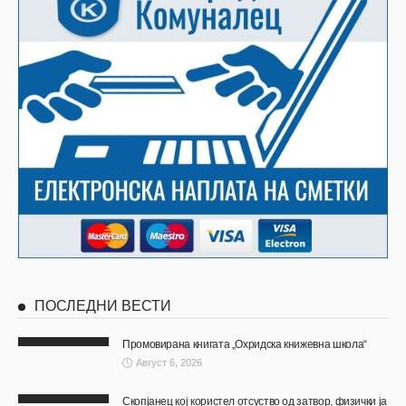
ПОСЛЕДНИ ВЕСТИ
Промовирана книгата „Охридска книжевна школа“
Август 6, 2026
Скопјанец кој користел отсуство од затвор, физички ја