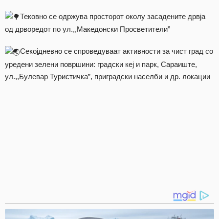
Тековно се одржува просторот околу засадените дрвја
од дрворедот по ул.,,Македонски Просветители”
Секојдневно се спроведуваат активности за чист град со
уредени зелени површини: градски кеј и парк, Сараиште,
ул.,,Булевар Туристичка”, приградски населби и др. локации