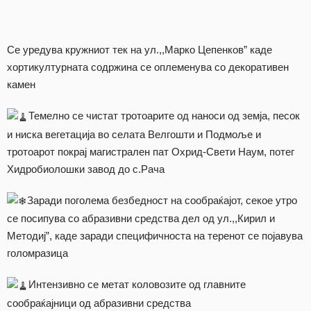
Се уредува кружниот тек на ул.,,Марко Цепенков” каде
хортикултурната содржина се оплеменува со декоративен
камен
Темелно се чистат тротоарите од наноси од земја, песок
и ниска вегетација во селата Велгошти и Подмоље и
тротоарот покрај магистрален пат Охрид-Свети Наум, потег
Хидробиолошки завод до с.Рача
Заради поголема безбедност на сообраќајот, секое утро
се посипува со абразивни средства дел од ул.,,Кирил и
Методиј”, каде заради специфичноста на теренот се појавува
голомразица
Интензивно се метат коловозите од главните
сообраќајници од абразивни средства