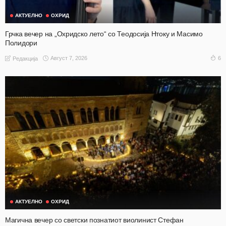
АКТУЕЛНО
ОХРИД
Грчка вечер на „Охридско лето“ со Теодосија Нтоку и Масимо
Полидори
Август 7, 2026
6
Редакција
АКТУЕЛНО
ОХРИД
Магична вечер со светски познатиот виолинист Стефан