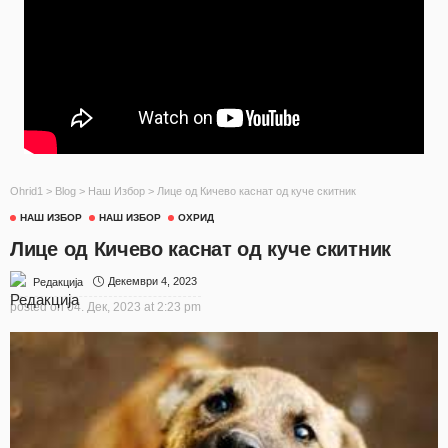
Ohrid1
>
Blog
>
Наш Избор
>
Лице од Кичево каснат од куче скитник
НАШ ИЗБОР
НАШ ИЗБОР
ОХРИД
Лице од Кичево каснат од куче скитник
Декември 4, 2023
Редакција
posted on
04. Дек, 2023 at 2:23 pm