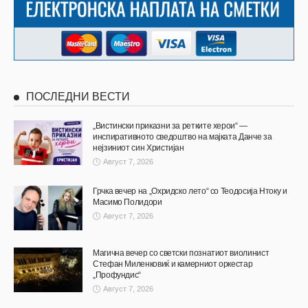
ПОСЛЕДНИ ВЕСТИ
„Вистински приказни за ретките херои“ —
инспиративното сведоштво на мајката Данче за
нејзиниот син Христијан
Август 7, 2026
Грчка вечер на „Охридско лето“ со Теодосија Нтоку и
Масимо Полидори
Август 7, 2026
Магична вечер со светски познатиот виолинист
Стефан Миленковиќ и камерниот оркестар
„Профундис“
Август 7, 2026