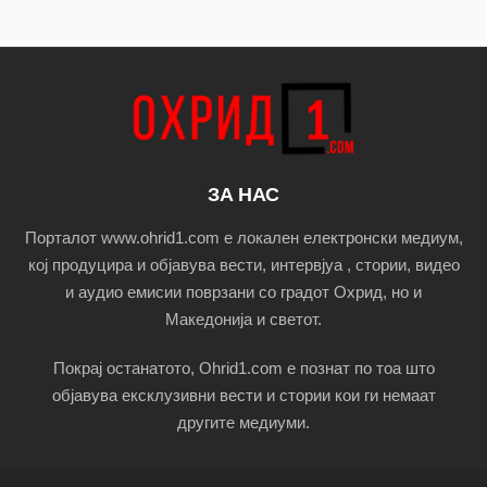
ЗА НАС
Порталот www.ohrid1.com е локален електронски медиум,
кој продуцира и објавува вести, интервјуа , стории, видео
и аудио емисии поврзани со градот Охрид, но и
Македонија и светот.
Покрај останатото, Ohrid1.com е познат по тоа што
објавува ексклузивни вести и стории кои ги немаат
другите медиуми.