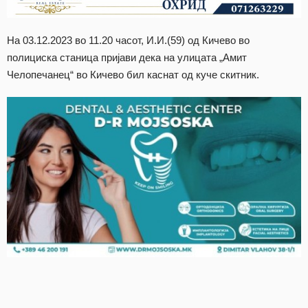
На 03.12.2023 во 11.20 часот, И.И.(59) од Кичево во
полициска станица пријави дека на улицата „Амит
Челопечанец“ во Кичево бил каснат од куче скитник.