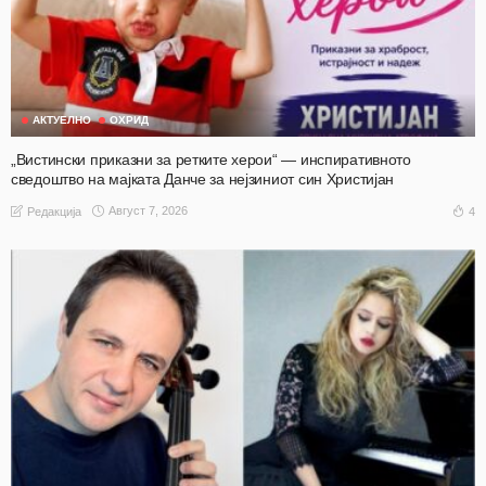
АКТУЕЛНО
ОХРИД
„Вистински приказни за ретките херои“ — инспиративното
сведоштво на мајката Данче за нејзиниот син Христијан
Август 7, 2026
4
Редакција