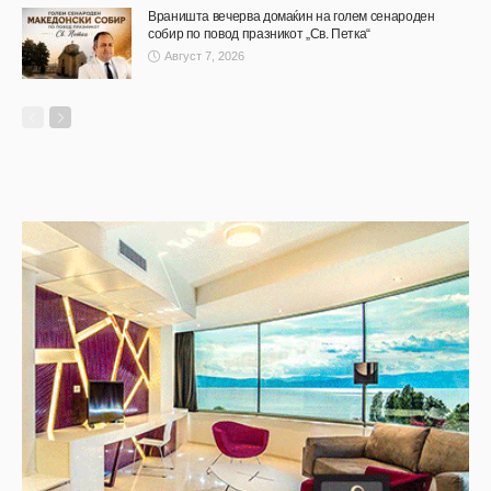
Враништа вечерва домаќин на голем сенароден
собир по повод празникот „Св. Петка“
Август 7, 2026