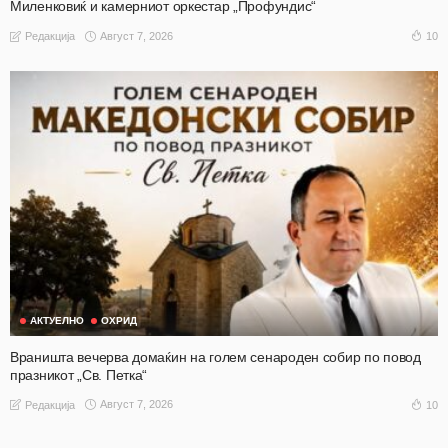
Миленковиќ и камерниот оркестар „Профундис“
Август 7, 2026
10
Редакција
АКТУЕЛНО
ОХРИД
Враништа вечерва домаќин на голем сенароден собир по повод
празникот „Св. Петка“
Август 7, 2026
10
Редакција