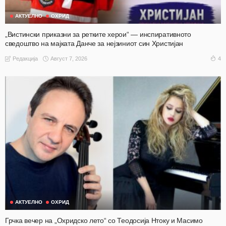
АКТУЕЛНО
ОХРИД
„Вистински приказни за ретките херои“ — инспиративното
сведоштво на мајката Данче за нејзиниот син Христијан
Август 7, 2026
4
Редакција
АКТУЕЛНО
ОХРИД
Грчка вечер на „Охридско лето“ со Теодосија Нтоку и Масимо