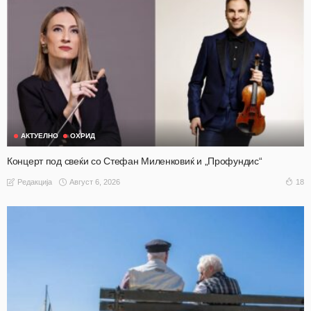
АКТУЕЛНО
ОХРИД
Концерт под свеќи со Стефан Миленковиќ и „Профундис“
Август 6, 2026
18
Редакција