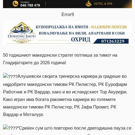
Error9
50 годишниот македонски стратег потпиша за тимот на
Гладијаторите до 2026 година!
Алушевски својата тренерска кариера ја градеше во
најдобрите македонски тимови РК Пелистер, РК Еурофарм
Работник и РК Вардар, како и во исландскиот Тор Акурејри.
Како играч има богата ракометна кариера во големите
македонски тимови РК Пелистер, РК Јафа Промет, РК
Вардар и Металург.
“Среќен сум што повторно после двегодишна пауза се