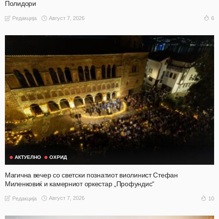
Полидори
Август 7, 2026
6
Редакција
АКТУЕЛНО
ОХРИД
Магична вечер со светски познатиот виолинист Стефан
Миленковиќ и камерниот оркестар „Профундис“
Август 7, 2026
10
Редакција