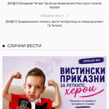
(ВИДЕО) Владимир Четкар: Од кога ја немав речено Русе од на точак во
Њујорк!
СЛЕДНА ВЕСТ
(ВИДЕО) Традиционално -носење „Крсти“ во Куратица по повод празникот
Св.Талалеј
СЛИЧНИ ВЕСТИ