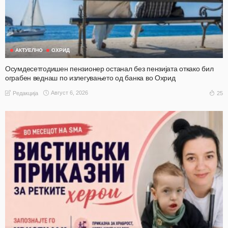
АКТУЕЛНО
ОХРИД
Осумдесетгодишен пензионер останал без пензијата откако бил
ограбен веднаш по излегувањето од банка во Охрид
Август 6, 2026
25
Редакција