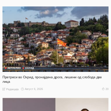
АКТУЕЛНО
ОХРИД
Претреси во Охрид, пронајдена дрога, лишени од слобода две
лица
Август 6, 2026
20
Редакција