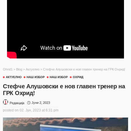
Ohrid1
>
Blog
>
Актуелно
>
Стефче Алушовски е нов главен тренер на ГРК Охрид!
АКТУЕЛНО
НАШ ИЗБОР
НАШ ИЗБОР
ОХРИД
Стефче Алушовски е нов главен тренер на
ГРК Охрид!
Јуни 2, 2023
Редакција
posted on
02. Јун, 2023 at 6:31 pm