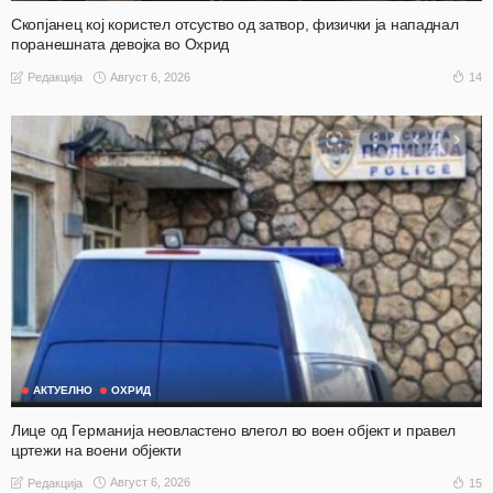
Скопјанец кој користел отсуство од затвор, физички ја нападнал
поранешната девојка во Охрид
Август 6, 2026
14
Редакција
АКТУЕЛНО
ОХРИД
Лице од Германија неовластено влегол во воен објект и правел
цртежи на воени објекти
Август 6, 2026
15
Редакција