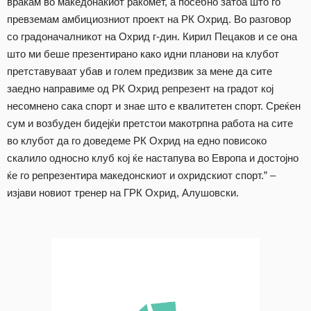
враќам во македонакиот ракомет, а посебно затоа што го
превземам амбициозниот проект на РК Охрид. Во разговор
со градоначалникот на Охрид г-дин. Кирил Пецаков и се она
што ми беше презентирано како идни планови на клубот
претставуваат убав и голем предизвик за мене да сите
заедно направиме од РК Охрид репрезент на градот кој
несомнено сака спорт и знае што е квалитетен спорт. Среќен
сум и возбуден бидејќи претстои макотрпна работа на сите
во клубот да го доведеме РК Охрид на едно повисоко
скалило односно клуб кој ќе настапува во Европа и достојно
ќе го репрезентира македонскиот и охридскиот спорт.” –
изјави новиот тренер на ГРК Охрид, Алушовски.