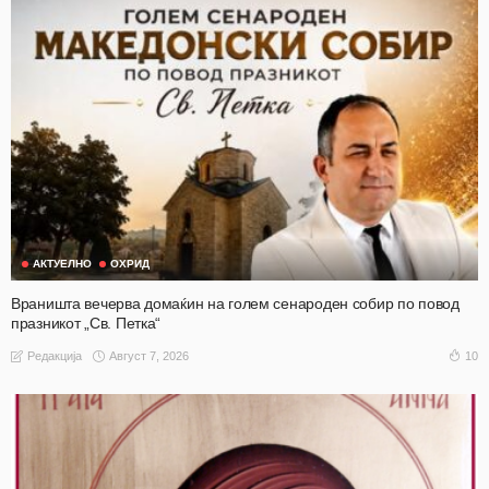
АКТУЕЛНО
ОХРИД
Враништа вечерва домаќин на голем сенароден собир по повод
празникот „Св. Петка“
Август 7, 2026
10
Редакција