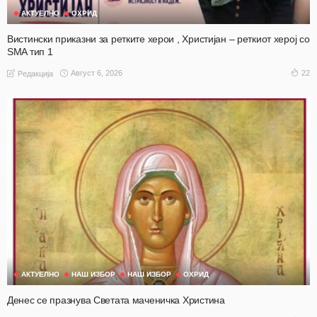
АКТУЕЛНО
ОХРИД
Вистински приказни за ретките херои , Христијан – реткиот херој со
SMA тип 1
Август 6, 2026
22
Редакција
АКТУЕЛНО
НАШ ИЗБОР
НАШ ИЗБОР
ОХРИД
Денес се празнува Светата маченичка Христина