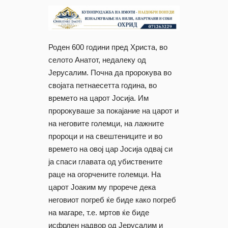
Роден 600 години пред Христа, во
селото Анатот, недалеку од
Јерусалим. Почна да пророкува во
својата петнаесетта година, во
времето на царот Јосија. Им
пророкуваше за покајание на царот и
на неговите големци, на лажните
пророци и на свештениците и во
времето на овој цар Јосија одвај си
ја спаси главата од убиствените
раце на огорчените големци. На
царот Јоаким му прорече дека
неговиот погреб ќе биде како погреб
на магаре, т.е. мртов ќе биде
исфрлен надвор од Јерусалим и