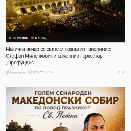
АКТУЕЛНО
ОХРИД
Магична вечер со светски познатиот виолинист
Стефан Миленковиќ и камерниот оркестар
„Профундис“
Август 7, 2026
10
Редакција