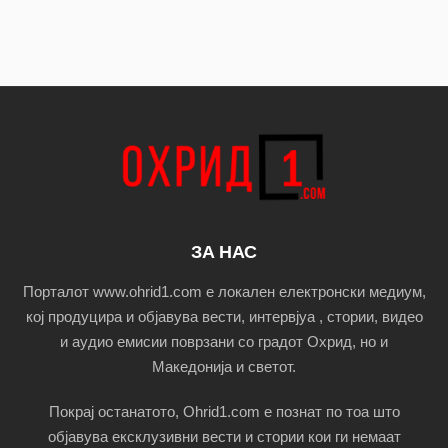
ЗА НАС
Порталот www.ohrid1.com е локален електронски медиум,
кој продуцира и објавува вести, интервјуа , стории, видео
и аудио емисии поврзани со градот Охрид, но и
Македонија и светот.
Покрај останатото, Ohrid1.com е познат по тоа што
објавува ексклузивни вести и стории кои ги немаат