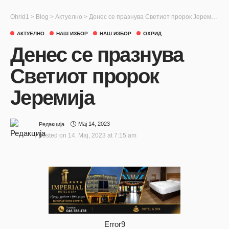
Ohrid1
>
Blog
>
Актуелно
>
Денес се празнува Светиот пророк Јеремија
АКТУЕЛНО
НАШ ИЗБОР
НАШ ИЗБОР
ОХРИД
Денес се празнува
Светиот пророк
Јеремија
Мај 14, 2023
Редакција
posted on
14. Мај, 2023 at 7:15 am
Error9