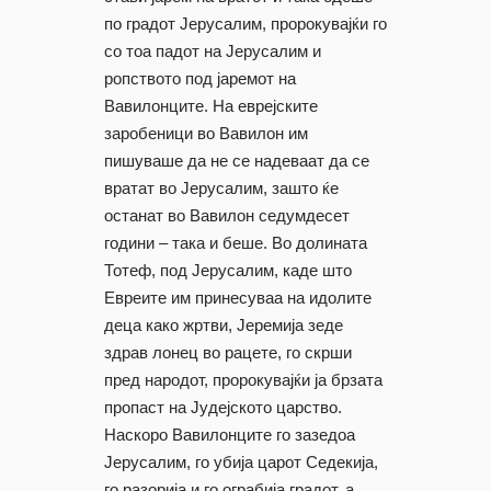
по градот Јерусалим, пророкувајќи го
со тоа падот на Јерусалим и
ропството под јаремот на
Вавилонците. На еврејските
заробеници во Вавилон им
пишуваше да не се надеваат да се
вратат во Јерусалим, зашто ќе
останат во Вавилон седумдесет
години – така и беше. Во долината
Тотеф, под Јерусалим, каде што
Евреите им принесуваа на идолите
деца како жртви, Јеремија зеде
здрав лонец во рацете, го скрши
пред народот, пророкувајќи ја брзата
пропаст на Јудејското царство.
Наскоро Вавилонците го зазедоа
Јерусалим, го убија царот Седекија,
го разорија и го ограбија градот, а