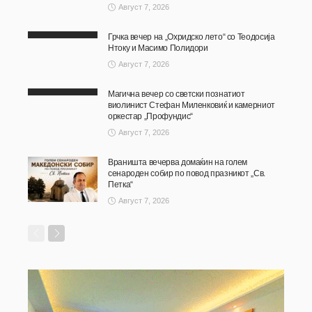
Август 7, 2026
Грчка вечер на „Охридско лето“ со Теодосија
Нтоку и Масимо Полидори
Август 7, 2026
Магична вечер со светски познатиот
виолинист Стефан Миленковиќ и камерниот
оркестар „Профундис“
Август 7, 2026
Враништа вечерва домаќин на голем
сенароден собир по повод празникот „Св.
Петка“
Август 7, 2026