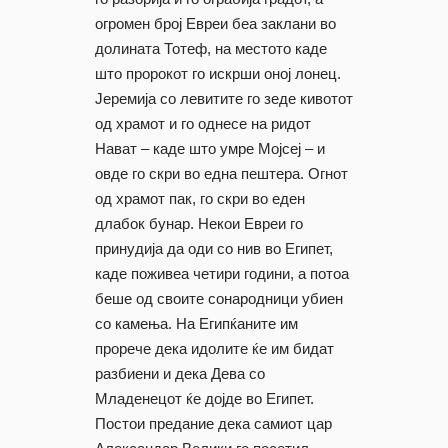
огромен број Евреи беа заклани во
долината Тотеф, на местото каде
што пророкот го искрши оној лонец.
Јеремија со левитите го зеде кивотот
од храмот и го однесе на ридот
Нават – каде што умре Мојсеј – и
овде го скри во една пештера. Огнот
од храмот пак, го скри во еден
длабок бунар. Некои Евреи го
принудија да оди со нив во Египет,
каде поживеа четири години, а потоа
беше од своите сонародници убиен
со камења. На Египќаните им
прорече дека идолите ќе им бидат
разбиени и дека Дева со
Младенецот ќе дојде во Египет.
Постои предание дека самиот цар