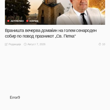
АКТУЕЛНО
ОХРИД
Враништа вечерва домаќин на голем сенароден
собир по повод празникот „Св. Петка“
Август 7, 2026
10
Редакција
Error9