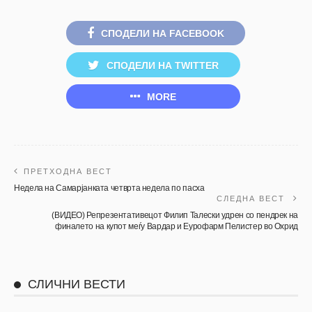
СПОДЕЛИ НА FACEBOOK
СПОДЕЛИ НА TWITTER
MORE
ПРЕТХОДНА ВЕСТ
Недела на Самарјанката четврта недела по пасха
СЛЕДНА ВЕСТ
(ВИДЕО) Репрезентативецот Филип Талески удрен со пендрек на
финалето на купот меѓу Вардар и Еурофарм Пелистер во Охрид
СЛИЧНИ ВЕСТИ