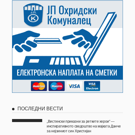
ПОСЛЕДНИ ВЕСТИ
„Вистински приказни за ретките херои“ —
инспиративното сведоштво на мајката Данче
за нејзиниот син Христијан