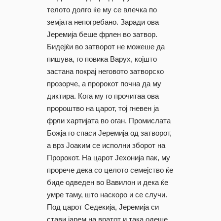
телото долго ќе му се влечка по
земјата непогребано. Заради ова
Јеремија беше фрлен во затвор.
Бидејќи во затворот не можеше да
пишува, го повика Варух, којшто
застана покрај неговото затворско
прозорче, а пророкот почна да му
диктира. Кога му го прочитаа ова
пророштво на царот, тој гневен ја
фрли хартијата во оган. Промислата
Божја го спаси Јеремија од затворот,
а врз Јоаким се исполни зборот на
Пророкот. На царот Јехонија пак, му
прорече дека со целото семејство ќе
биде одведен во Вавилон и дека ќе
умре таму, што наскоро и се случи.
Под царот Седекија, Јеремија си
стави јарем на вратот и така одеше