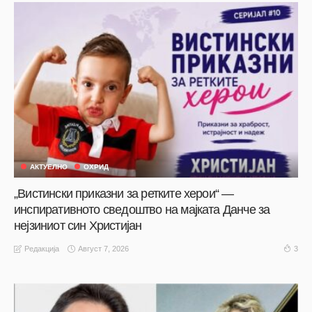
АКТУЕЛНО
ОХРИД
„Вистински приказни за ретките херои“ —
инспиративното сведоштво на мајката Данче за
нејзиниот син Христијан
Август 7, 2026
3
Редакција