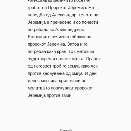
Александар Велики го посетил
гробот на Пророкот Јеремија. На
наредба од Александар, телото на
Јеремија е пренесено и со почести
погребано во Александрија.
Египќаните речиси го обожаваа
пророкот Јеремија. Затоа и го
погребаа како крал. Го сметаа за
чудотворец и после смртта. Правот
од неговиот гроб го земаа како лек
против каснувања од змија. И ден
денес мнозина христијани во
молитва го повикуваат пророкот
Јеремија против змии.