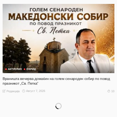
АКТУЕЛНО
ОХРИД
Враништа вечерва домаќин на голем сенароден собир по повод
празникот „Св. Петка“
Август 7, 2026
10
Редакција