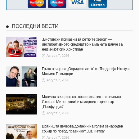
ПОСЛЕДНИ ВЕСТИ
„Вистински приказни за ретките херои“ —
инспиративното сведоштво на мајката Данче за
нејзиниот син Христијан
Август 7, 2026
Грчка вечер на „Охридско лето“ со Теодосија Нтоку и
Масимо Полидори
Август 7, 2026
Магична вечер со светски познатиот виолинист
Стефан Миленковиќ и камерниот оркестар
„Профундис“
Август 7, 2026
Враништа вечерва домаќин на голем сенароден
собир по повод празникот „Св. Петка“
Август 7, 2026