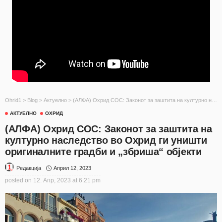
Ohrid1
>
Blog
>
Актуелно
>
(АЛФА) Охрид СОС: Законот за заштита на културно наследство во Охрид ги уништи оригиналните градби и „збриша“ објекти
АКТУЕЛНО
ОХРИД
(АЛФА) Охрид СОС: Законот за заштита на
културно наследство во Охрид ги уништи
оригиналните градби и „збриша“ објекти
Април 12, 2023
Редакција
posted on
12. Апр, 2023 at 6:21 pm