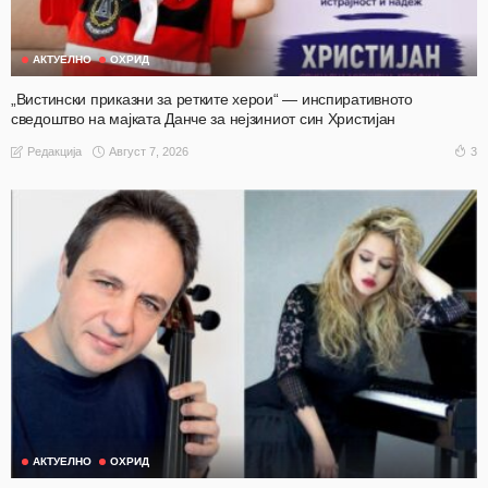
АКТУЕЛНО
ОХРИД
„Вистински приказни за ретките херои“ — инспиративното
сведоштво на мајката Данче за нејзиниот син Христијан
Август 7, 2026
3
Редакција
АКТУЕЛНО
ОХРИД