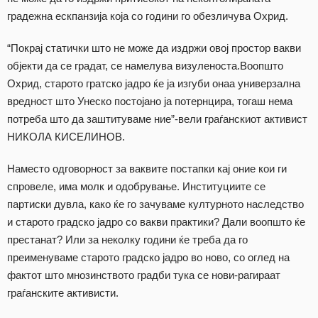
градежна ескпанзија која со години го обезличува Охрид.
“Покрај статички што не може да издржи овој простор вакви
објекти да се градат, се намелува визуленоста.Воопшто
Охрид, старото гратско јадро ќе ја изгуби онаа универзална
вредност што Унеско постојано ја потернцира, тогаш нема
потреба што да заштитуваме ние”-вели граѓанскиот активист
НИКОЛА КИСЕЛИНОВ.
Наместо одговорност за ваквите постапки кај оние кои ги
спровеле, има молк и одобрување. Институциите се
партиски дувла, како ќе го зачуваме културното наследство
и старото градско јадро со вакви практики? Дали воопшто ќе
престанат? Или за неколку години ќе треба да го
преименуваме старото градско јадро во ново, со оглед на
фактот што мнозинството градби тука се нови-рагираат
граѓанските активисти.