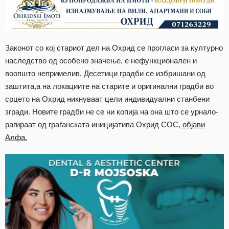
Законот со кој стариот дел на Охрид се прогласи за културно
наследство од особено значење, е нефункционален и
воопшто непримелив. Десетици градби се избришани од
заштита,а на локациите на старите и оригинални градби во
срцето на Охрид никнуваат цели индивидуални станбени
згради. Новите градби не се ни копија на она што се урнало-
рагираат од граѓанската иницијатива Охрид СОС,
објави
Алфа.