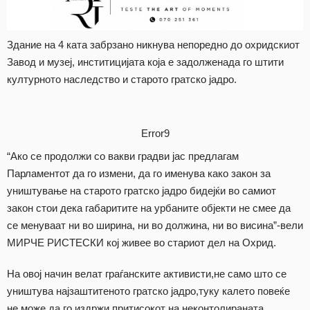
Здание на 4 ката забрзано никнува непоредно до охридскиот
Завод и музеј, инститицијата која е задолженада го штити
културното наследство и старото гратско јадро.
Error9
“Ако се продолжи со вакви градви јас предлагам
Парламентот да го измени, да го именува како закон за
уништување на старото гратско јадро бидејќи во самиот
закон стои дека габаритите на урбаните објекти не смее да
се менуваат ни во ширина, ни во должина, ни во висина”-вели
МИРЧЕ РИСТЕСКИ кој живее во стариот дел на Охрид.
На овој начин велат граѓанските активисти,не само што се
уништува најзаштитеното гратско јадро,туку калето повеќе
не може да го издржи притисокот на неконтолираната