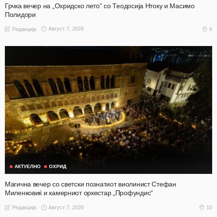
Грчка вечер на „Охридско лето“ со Теодосија Нтоку и Масимо
Полидори
Август 7, 2026
6
Редакција
АКТУЕЛНО
ОХРИД
Магична вечер со светски познатиот виолинист Стефан
Миленковиќ и камерниот оркестар „Профундис“
Август 7, 2026
10
Редакција