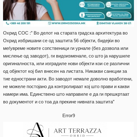
Охрид СОС :” Во делот на старата градска архитектура во
Охрид избришани се од заштита 56 објекти, бидејќи во
меѓувреме новите сопственици ги урнале (без дозвола или
мислење од заводот), ги видоизменале, со што ја нарушиле
оригиналноста, или изградиле нови објекти кои се различни
од објектот кој бил внесен на листата. Никакви санкции за
тие еднострани акти. Во заводот немале доволно вработени,
не можеле постојано да контролираат кој што прави и какви
намери има. Единствено што направиле е да ги прешкртаат
во документот и со тоа да прекине нивната заштита”
Error9