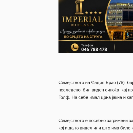
Семејството на Фадил Брао (78) бар
последено бил виден синоќа кај пр
Голф. На себе имал црна јакна и ка
Семејството е посебно загрижени з
кој и да го видел или што има било 