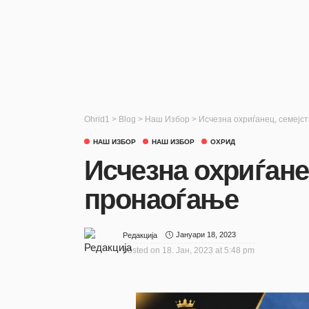
Ohrid1
>
Blog
>
Наш Избор
>
Исчезна охриѓанец, семејс
НАШ ИЗБОР
НАШ ИЗБОР
ОХРИД
Исчезна охриѓане
пронаоѓање
Јануари 18, 2023
Редакција
posted on
18. Јан, 2023 at 5:48 pm