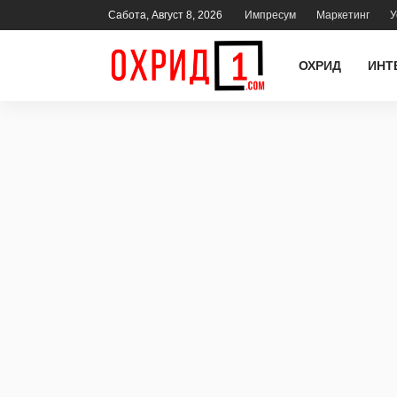
Сабота, Август 8, 2026
Импресум
Маркетинг
У
ОХРИД
ИНТ