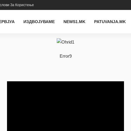
слови За Користење
ЕРВЈУА
ИЗДВОЈУВАМЕ
NEWS1.MK
PATUVANJA.MK
Error9