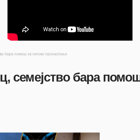
тво бара помош за негово пронаоѓање
ц, семејство бара помош