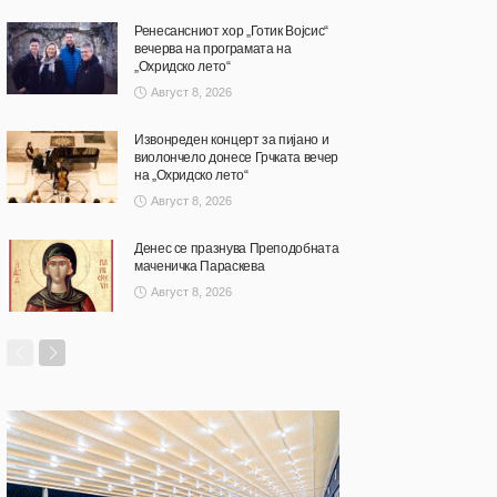
Ренесансниот хор „Готик Војсис“
вечерва на програмата на
„Охридско лето“
Август 8, 2026
Извонреден концерт за пијано и
виолончело донесе Грчката вечер
на „Охридско лето“
Август 8, 2026
Денес се празнува Преподобната
маченичка Параскева
Август 8, 2026