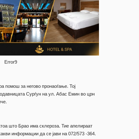
Error9
а помош за негово пронаоѓање. Тој
одавницата Сурѓун на ул. Абас Емин во црн
пче.
атоа што Брао има склероза. Тие апелираат
какви информации да се јави на 072/573 -364.