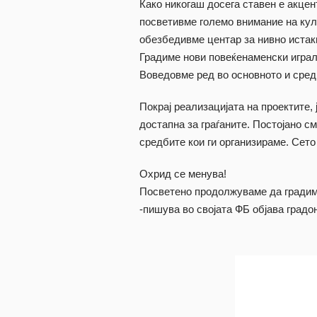
Како никогаш досега ставен е акцент
посветивме големо внимание на кул
обезбедивме центар за нивно иста
Градиме нови повеќенаменски играл
Воведовме ред во основното и сред
Покрај реализацијата на проектите,
достапна за граѓаните. Постојано с
средбите кои ги организираме. Сето 
Охрид се менува!
Посветено продолжуваме да градим
-пишува во својата ФБ објава град