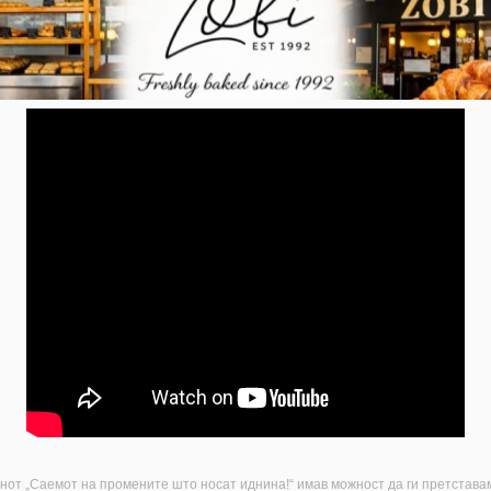
анот „Саемот на промените што носат иднина!“ имав можност да ги претстава