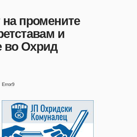
т на промените
ретставам и
е во Охрид
Error9