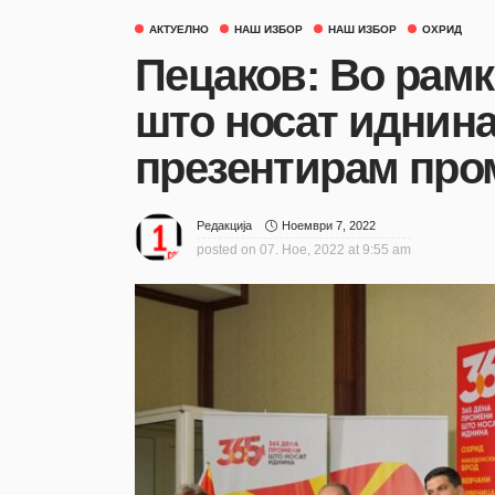
АКТУЕЛНО
НАШ ИЗБОР
НАШ ИЗБОР
ОХРИД
Пецаков: Во рамк
што носат иднина
презентирам про
Ноември 7, 2022
Редакција
posted on
07. Ное, 2022 at 9:55 am