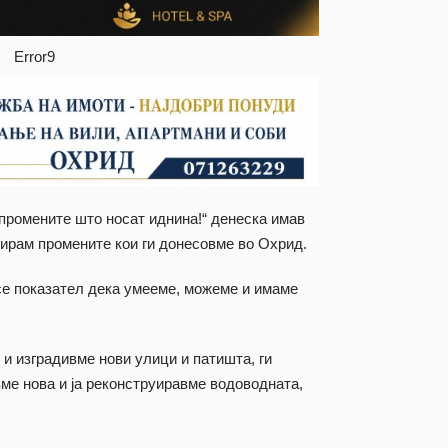
Error9
 промените што носат иднина!“ денеска имав
тирам промените кои ги донесовме во Охрид.
 се показател дека умееме, можеме и имаме
и изградивме нови улици и патишта, ги
вме нова и ја реконструиравме водоводната,