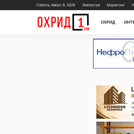
Сабота, Август 8, 2026
Импресум
Маркетинг
У
ОХРИД
ИНТ