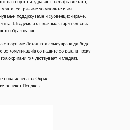
от на спортот и здравиот развој на децата,
турата, се грижиме за младите и им
кнување, поддржуваме и субвенционираме.
ишта. Штедиме и отплаќаме стари долгови.
ното образование.
 ја отворивме Локалната самоуправа да биде
ме во комуникација со нашите сограѓани преку
тоа охриѓани го чувствуваат и гледаат.
е нова иднина за Охрид!
оначалникот Пецаков.