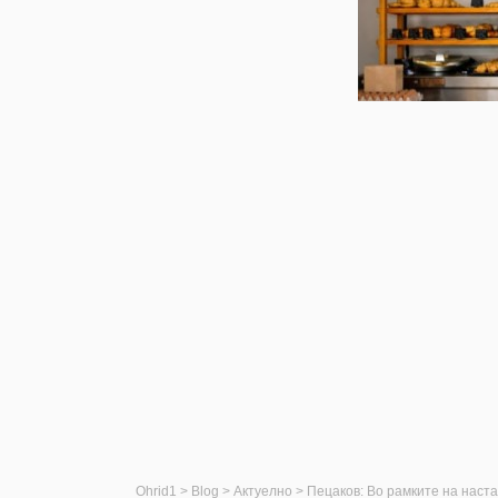
Ohrid1
>
Blog
>
Актуелно
>
Пецаков: Во рамките на наст