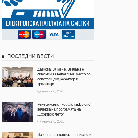
ПОСЛЕДНИ ВЕСТИ
Давкова: За мене, Вевчани е
синоним за Република, место со
сопствен дух, карактер и
традиција
Август 8, 2026
Ренесансниот хор „Готик Војсис“
вечерва на програмата на
„Охридско лето“
Август 8, 2026
Извонреден концерт за пијано и