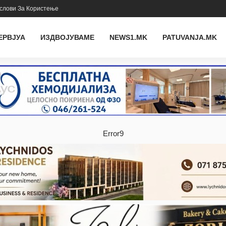
слови За Користење
ЕРВЈУА
ИЗДВОЈУВАМЕ
NEWS1.MK
PATUVANJA.MK
Error9