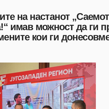
ите на настанот „Саемо
!“ имав можност да ги п
мените кои ги донесовм