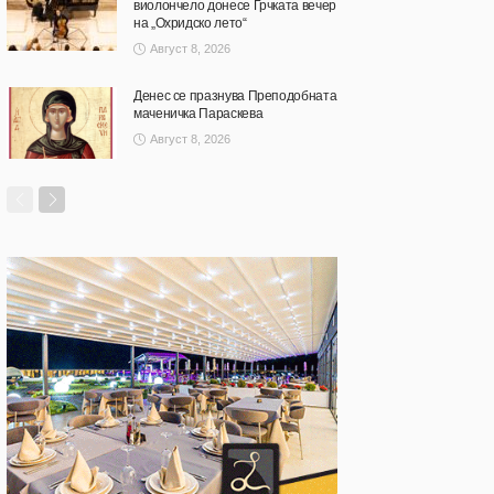
виолончело донесе Грчката вечер
на „Охридско лето“
Август 8, 2026
Денес се празнува Преподобната
маченичка Параскева
Август 8, 2026