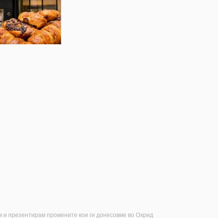
м и презентирам промените кои ги донесовме во Охрид