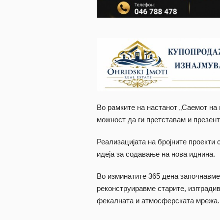
Во рамките на настанот „Саемот на
можност да ги претставам и презен
Реализацијата на бројните проекти
идеја за содавање на нова иднина.
Во изминатите 365 дена започнавме 
реконструиравме старите, изггради
фекалната и атмосферската мрежа.