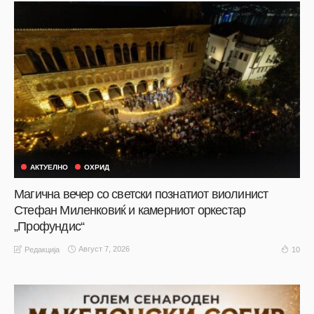
АКТУЕЛНО
ОХРИД
Магична вечер со светски познатиот виолинист
Стефан Миленковиќ и камерниот оркестар
„Профундис“
Август 7, 2026
10
Редакција