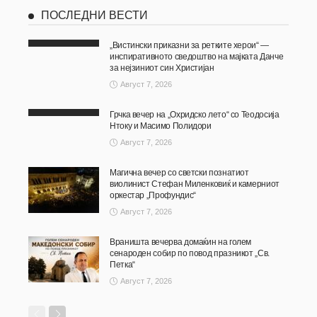
ПОСЛЕДНИ ВЕСТИ
„Вистински приказни за ретките херои“ —
инспиративното сведоштво на мајката Данче
за нејзиниот син Христијан
Август 7, 2026
Грчка вечер на „Охридско лето“ со Теодосија
Нтоку и Масимо Полидори
Август 7, 2026
Магична вечер со светски познатиот
виолинист Стефан Миленковиќ и камерниот
оркестар „Профундис“
Август 7, 2026
Враништа вечерва домаќин на голем
сенароден собир по повод празникот „Св.
Петка“
Август 7, 2026