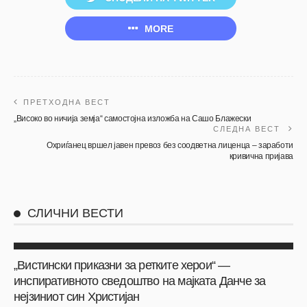
MORE
ПРЕТХОДНА ВЕСТ
„Високо во ничија земја“ самостојна изложба на Сашо Блажески
СЛЕДНА ВЕСТ
Охриѓанец вршел јавен превоз без соодветна лиценца – заработи
кривична пријава
СЛИЧНИ ВЕСТИ
АКТУЕЛНО
ОХРИД
„Вистински приказни за ретките херои“ —
инспиративното сведоштво на мајката Данче за
нејзиниот син Христијан