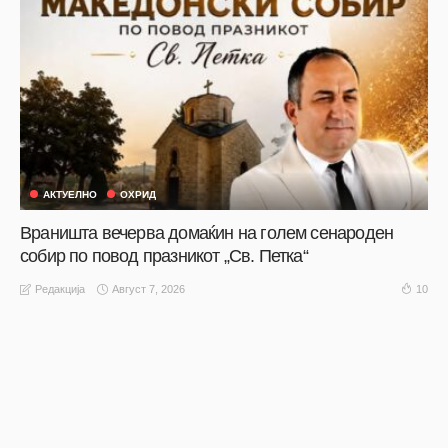
АКТУЕЛНО
ОХРИД
Враништа вечерва домаќин на голем сенароден
собир по повод празникот „Св. Петка“
Август 7, 2026
10
Редакција