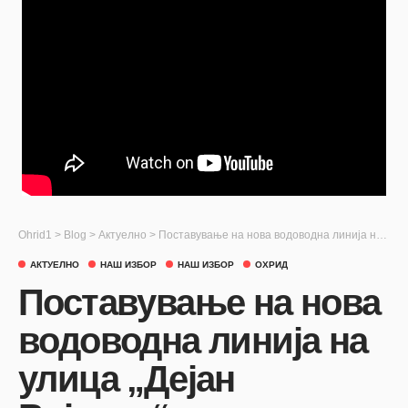
Ohrid1
>
Blog
>
Актуелно
>
Поставување на нова водоводна линија на улица „Дејан Војвода“
АКТУЕЛНО
НАШ ИЗБОР
НАШ ИЗБОР
ОХРИД
Поставување на нова
водоводна линија на
улица „Дејан