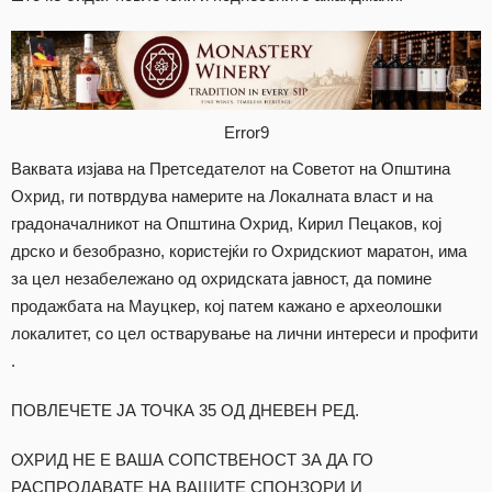
Error9
Ваквата изјава на Претседателот на Советот на Општина
Охрид, ги потврдува намерите на Локалната власт и на
градоначалникот на Општина Охрид, Кирил Пецаков, кој
дрско и безобразно, користејќи го Охридскиот маратон, има
за цел незабележано од охридската јавност, да помине
продажбата на Мауцкер, кој патем кажано е археолошки
локалитет, со цел остварување на лични интереси и профити
.
ПОВЛЕЧЕТЕ ЈА ТОЧКА 35 ОД ДНЕВЕН РЕД.
ОХРИД НЕ Е ВАША СОПСТВЕНОСТ ЗА ДА ГО
РАСПРОДАВАТЕ НА ВАШИТЕ СПОНЗОРИ И