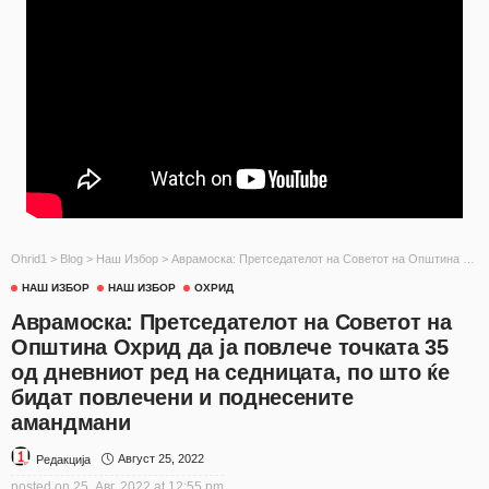
Ohrid1
>
Blog
>
Наш Избор
>
Аврамоска: Претседателот на Советот на Општина Охрид да ја повлече точката 35 од дневниот ред на седницата, по што ќе бидат повлечени и поднесените амандмани
НАШ ИЗБОР
НАШ ИЗБОР
ОХРИД
Аврамоска: Претседателот на Советот на
Општина Охрид да ја повлече точката 35
од дневниот ред на седницата, по што ќе
бидат повлечени и поднесените
амандмани
Август 25, 2022
Редакција
posted on
25. Авг, 2022 at 12:55 pm