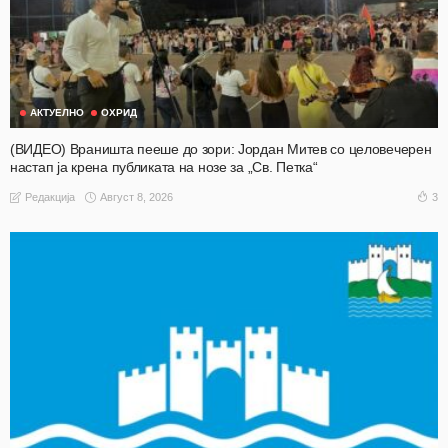
АКТУЕЛНО
ОХРИД
(ВИДЕО) Враништа пееше до зори: Јордан Митев со целовечерен
настап ја крена публиката на нозе за „Св. Петка“
Август 8, 2026
3
Редакција