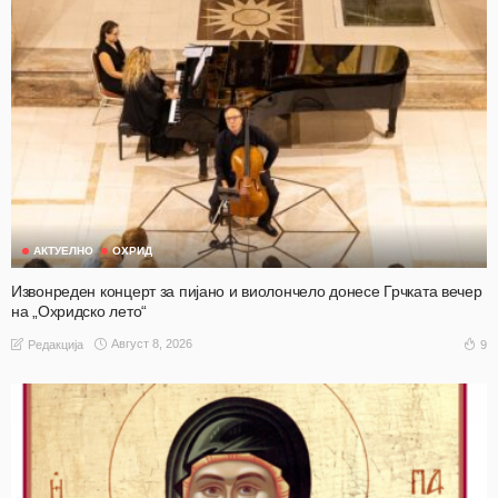
АКТУЕЛНО
ОХРИД
Извонреден концерт за пијано и виолончело донесе Грчката вечер
на „Охридско лето“
Август 8, 2026
9
Редакција