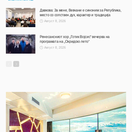
Давкова: За мене, Вевчани е синоним за Република,
место со сопствен дух, карактер и традиција
Август 8, 2026
Ренесансниот хор „Готик Војсис“ вечерва на
програмата на „Охридско лето“
Август 8, 2026