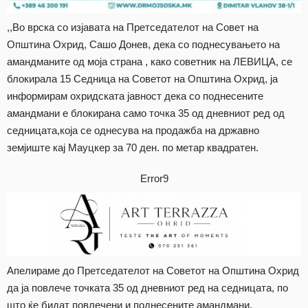
,,Во врска со изјавата на Претседателот на Совет на
Општина Охрид, Сашо Донев, дека со поднесувањето на
амандманите од моја страна , како советник на ЛЕВИЦА, се
блокирала 15 Седница на Советот на Општина Охрид, ја
информирам охридската јавност дека со поднесените
амандмани е блокирана само точка 35 од дневниот ред од
седницата,која се однесува на продажба на државно
земјиште кај Мауцкер за 70 ден. по метар квадратен.
Error9
Апелираме до Претседателот на Советот на Општина Охрид
да ја повлече точката 35 од дневниот ред на седницата, по
што ќе бидат повлечени и поднесените амандмани.