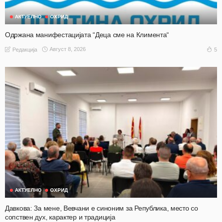
АКТУЕЛНО
ОХРИД
Одржана манифестацијата “Деца сме на Климента“
Август 8, 2026
5
Редакција
АКТУЕЛНО
ОХРИД
Давкова: За мене, Вевчани е синоним за Република, место со
сопствен дух, карактер и традиција