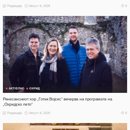
Август 8, 2026
6
Редакција
АКТУЕЛНО
ОХРИД
Ренесансниот хор „Готик Војсис“ вечерва на програмата на
„Охридско лето“
Август 8, 2026
6
Редакција