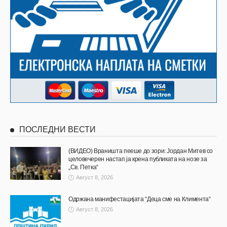
ПОСЛЕДНИ ВЕСТИ
(ВИДЕО) Враништа пееше до зори: Јордан Митев со
целовечерен настап ја крена публиката на нозе за
„Св. Петка“
Август 8, 2026
Одржана манифестацијата “Деца сме на Климента“
Август 8, 2026