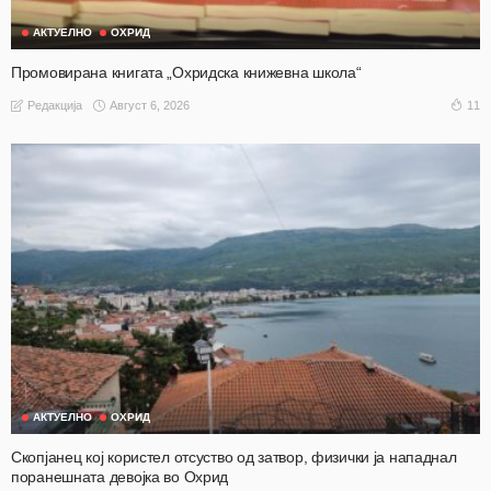
АКТУЕЛНО
ОХРИД
Промовирана книгата „Охридска книжевна школа“
Август 6, 2026
11
Редакција
АКТУЕЛНО
ОХРИД
Скопјанец кој користел отсуство од затвор, физички ја нападнал
поранешната девојка во Охрид