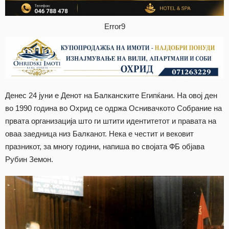
Error9
Денес 24 јуни е Денот на Балканските Египќани. На овој ден
во 1990 година во Охрид се одржа Оснивачкото Собрание на
првата организација што ги штити идентитетот и правата на
оваа заедница низ Балканот. Нека е честит и вековит
празникот, за многу години, напиша во својата ФБ објава
Рубин Земон.