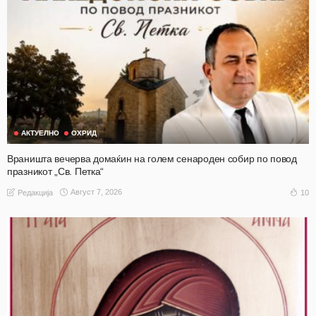
АКТУЕЛНО
ОХРИД
Враништа вечерва домаќин на голем сенароден собир по повод
празникот „Св. Петка“
Август 7, 2026
10
Редакција