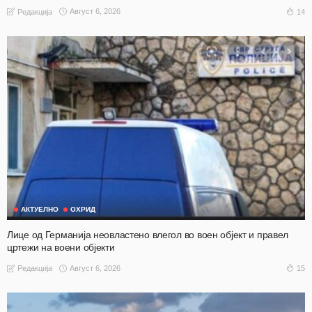
Август 6, 2026
14
Редакција
АКТУЕЛНО
ОХРИД
Лице од Германија неовластено влегол во воен објект и правел
цртежи на воени објекти
Август 6, 2026
15
Редакција