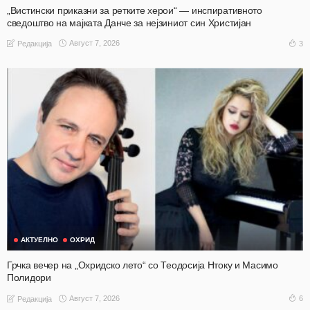
„Вистински приказни за ретките херои“ — инспиративното
сведоштво на мајката Данче за нејзиниот син Христијан
Август 7, 2026
3
Редакција
АКТУЕЛНО
ОХРИД
Грчка вечер на „Охридско лето“ со Теодосија Нтоку и Масимо
Полидори
Август 7, 2026
6
Редакција