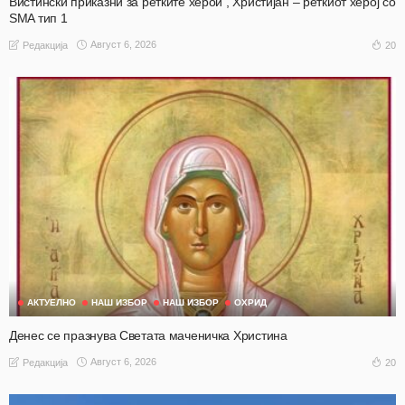
Вистински приказни за ретките херои , Христијан – реткиот херој со
SMA тип 1
Август 6, 2026
20
Редакција
АКТУЕЛНО
НАШ ИЗБОР
НАШ ИЗБОР
ОХРИД
Денес се празнува Светата маченичка Христина
Август 6, 2026
20
Редакција