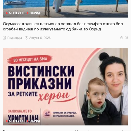
АКТУЕЛНО
ОХРИД
Осумдесетгодишен пензионер останал без пензијата откако бил
ограбен веднаш по излегувањето од банка во Охрид
Август 6, 2026
25
Редакција
АКТУЕЛНО
ОХРИД