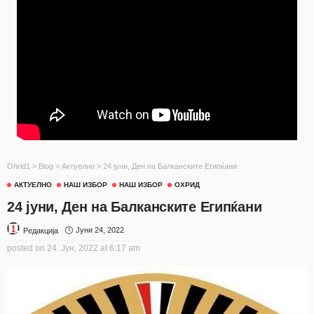
Ohrid1
>
Blog
>
Актуелно
>
24 јуни, Ден на Балканските Египќани
АКТУЕЛНО
НАШ ИЗБОР
НАШ ИЗБОР
ОХРИД
24 јуни, Ден на Балканските Египќани
Јуни 24, 2022
Редакција
posted on
24. Јун, 2022 at 6:17 am