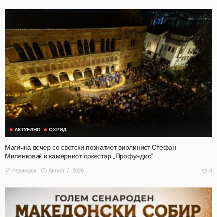
АКТУЕЛНО
ОХРИД
Магична вечер со светски познатиот виолинист Стефан
Миленковиќ и камерниот оркестар „Профундис“
Август 7, 2026
8
Редакција