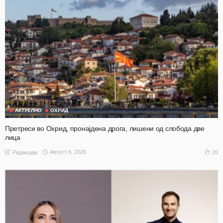
АКТУЕЛНО
ОХРИД
Претреси во Охрид, пронајдена дрога, лишени од слобода две
лица
Август 6, 2026
20
Редакција