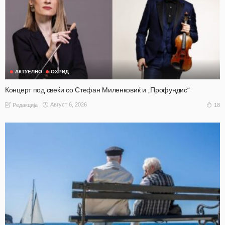
АКТУЕЛНО
ОХРИД
Концерт под свеќи со Стефан Миленковиќ и „Профундис“
Август 6, 2026
18
Редакција