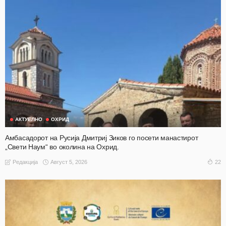
АКТУЕЛНО
ОХРИД
Амбасадорот на Русија Дмитриј Зиков го посети манастирот
„Свети Наум“ во околина на Охрид.
Август 5, 2026
22
Редакција