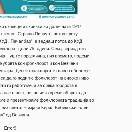
ки скоевци и скоевки во далечната 1947
 школа ,,Страшо Пинџур”, потоа преку
КУД ,,Печалбар”, а веднаш потоа до КУД
лклорот цели 75 години. Секој период низ
ија – уште поразлична, низ времето, подеми,
 љубовта кон фолклорот и кон Вевчани
рестајна. Денес фолклорот е главно обележје
еа да го подигне фолклорот на високо ниво
ото го работиме, а за среќа гордоста е
а нас е чест, но, во исто време обврска да
аме и презентираме фолклорната традиција во
 низ светот – изјави Кирил Бебекоски, член
л” од Вевчани.
Error9