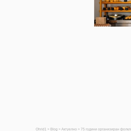
Ohrid1
>
Blog
>
Актуелно
>
75 години организиран фолкл