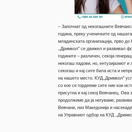
– Започнат од некогашните Вевчанс
година, преку ученичките од нашата
младинската организација, прво до 
,,Дримкол” се движел и развивал фо
годините – различен, секоја генерац
некогаш падови, но, ентузијазмот и
секогаш и кај сите била иста и неп
на нашето место. КУД,,Дримкол” усп
со кое се гордееме сите ние кои ист
присутна и кај секој Вевчанец. Ова з
продолжиме да ја негуваме, развив
Вевчани, низ Македонија и насекаде
на Управниот одбор на КУД ,,Дримко