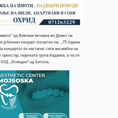
имкол” од Вевчани вечерва во Домот на
н јубилеен концерт посветен на: ,,75 години
На концертот ќе настапат сите ансамбли на
оркестар, пејачката група Каданка, а гости
 КУД ,,Илинден” од Битола.