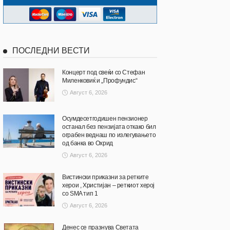
ПОСЛЕДНИ ВЕСТИ
Концерт под свеќи со Стефан
Миленковиќ и „Профундис“
Август 6, 2026
Осумдесетгодишен пензионер
останал без пензијата откако бил
ограбен веднаш по излегувањето
од банка во Охрид
Август 6, 2026
Вистински приказни за ретките
херои , Христијан – реткиот херој
со SMA тип 1
Август 6, 2026
Денес се празнува Светата