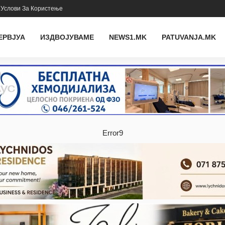
Услови За Користење
ЕРВЈУА
ИЗДВОЈУВАМЕ
NEWS1.MK
PATUVANJA.MK
Error9