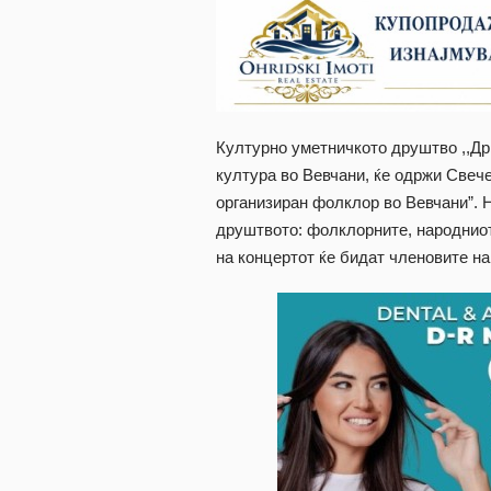
Културно уметничкото друштво ,,Др
култура во Вевчани, ќе одржи Свече
организиран фолклор во Вевчани”. 
друштвото: фолклорните, народниот 
на концертот ќе бидат членовите на