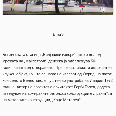
Error9
Бензинската станица „Билјанини извори“, што е дел од
мрежата на „Макпетрол“, денеска ја одбележува 50-
годишнината од отворањето. Препознатливиот и импозантен
кружен објект, којшто се наоѓа на излезот од Охрид, на патот
кон селото Велестово, е пуштен во употреба на 7 април 1972
година. Автор на проектот е архитектот Ѓорѓи Голев, додека
изведувач на армираните бетонски конструкции е „Гранит“, а
на металните конструкции, „Коце Металец“.