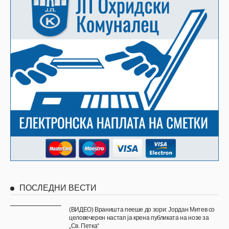
ПОСЛЕДНИ ВЕСТИ
(ВИДЕО) Враништа пееше до зори: Јордан Митев со
целовечерен настап ја крена публиката на нозе за
„Св. Петка“