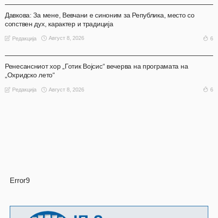
Давкова: За мене, Вевчани е синоним за Република, место со
сопствен дух, карактер и традиција
Август 8, 2026
6
Редакција
АКТУЕЛНО
ОХРИД
Ренесансниот хор „Готик Војсис“ вечерва на програмата на
„Охридско лето“
Август 8, 2026
6
Редакција
Error9