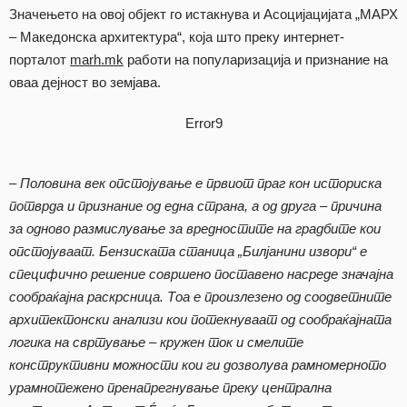
Значењето на овој објект го истакнува и Асоцијацијата „МАРХ
– Македонска архитектура“, која што преку интернет-
порталот
marh.mk
работи на популаризација и признание на
оваа дејност во земјава.
Error9
– Половина век опстојување е првиот праг кон историска
потврда и признание од една страна, а од друга – причина
за одново размислување за вредностите на градбите кои
опстојуваат. Бензиската станица „Билјанини извори“ е
специфично решение совршено поставено насреде значајна
сообраќајна раскрсница. Тоа е произлезено од соодветните
архитектонски анализи кои потекнуваат од сообраќајната
логика на свртување – кружен ток и смелите
конструктивни можности кои ги дозволува рамномерното
урамнотежено пренапрегнување преку централна