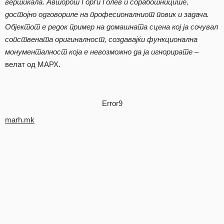
вертикала. Авторот Ѓорѓи Голев и соработниците,
достојно одговориле на професионалниот повик и задача.
Објектот е редок пример на домашната сцена кој ја сочувал
сопствената оригиналност, создавајќи функционална
монументалност која е невозможно да ја игнорирате
–
велат од МАРХ.
Error9
marh.mk