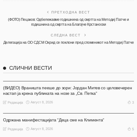
ПРЕТХОДНА ВЕСТ
(ФОТО) Пецаков: Одбележавме годишнина од смртта на Методиј Патче и
годишнина од смртта на Благојче Крстаноски
СЛЕДНА ВЕСТ
Делегација на ОО СДСМ Охрид се поклони пред споменикот на Методиј Патче
СЛИЧНИ ВЕСТИ
АКТУЕЛНО
ОХРИД
(ВИДЕО) Враништа пееше до зори: Јордан Митев со целовечерен
настап ја крена публиката на нозе за „Св. Петка“
Август 8, 2026
3
Редакција
АКТУЕЛНО
ОХРИД
Одржана манифестацијата “Деца сме на Климента“
Август 8, 2026
5
Редакција
АКТУЕЛНО
ОХРИД