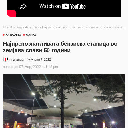
Ohrid1
>
Blog
>
Актуелно
>
Најпрепознатливата бензиска станица во земјава слави 50 години
АКТУЕЛНО
ОХРИД
Најпрепознатливата бензиска станица во
земјава слави 50 години
Април 7, 2022
Редакција
posted on
07. Апр, 2022 at 1:13 pm