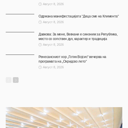
Август 8, 2026
Одржана манифестацијата “Деца сме на Климента“
Август 8, 2026
Давкова: За мене, Вевчани е синоним за Република,
место со сопствен дух, карактер и традиција
Август 8, 2026
Ренесансниот хор „Готик Војсис“ вечерва на
програмата на „Охридско лето“
Август 8, 2026