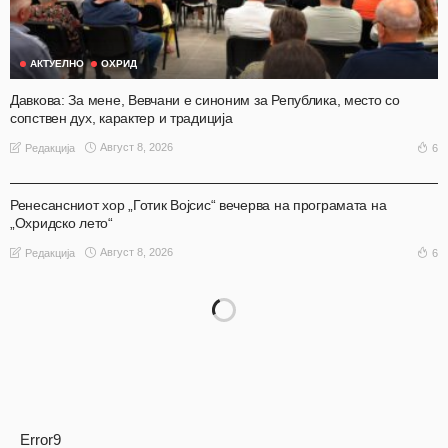
АКТУЕЛНО
ОХРИД
Давкова: За мене, Вевчани е синоним за Република, место со
сопствен дух, карактер и традиција
Август 8, 2026
6
Редакција
АКТУЕЛНО
ОХРИД
Ренесансниот хор „Готик Војсис“ вечерва на програмата на
„Охридско лето“
Август 8, 2026
6
Редакција
Error9