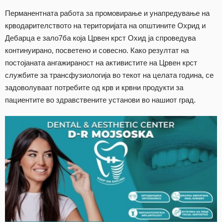
Перманентната работа за промовирање и унапредување на
крводарителството на територијата на општините Охрид и
Дебарца е зало7ба која Црвен крст Охид ја спроведува
континуирано, посветено и совесно. Како резултат на
постојаната ангажираност на активистите на Црвен крст
службите за трансфузиологија во текот на целата година, се
задоволуваат потребите од крв и крвни продукти за
пациентите во здравствените установи во нашиот град.