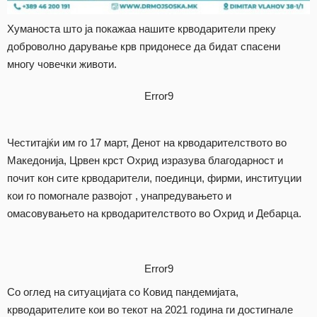
Хуманоста што ја покажаа нашите крводарители преку
доброволно дарување крв придонесе да бидат спасени
многу човечки животи.
Error9
Честитајќи им го 17 март, Денот на крводарителството во
Македонија, Црвен крст Охрид изразува благодарност и
почит кон сите крводарители, поединци, фирми, институции
кои го помогнале развојот , унапредувањето и
омасовувањето на крводарителството во Охрид и Дебарца.
Error9
Со оглед на ситуацијата со Ковид пандемијата,
крводарителите кои во текот на 2021 година ги достигнале