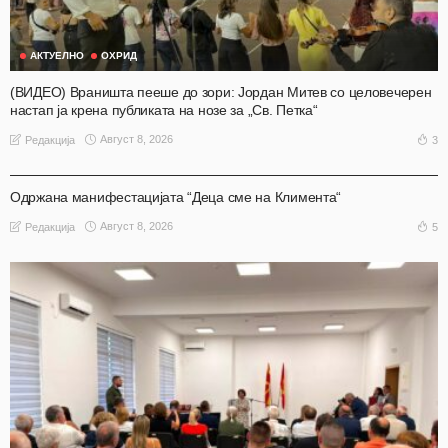
АКТУЕЛНО
ОХРИД
(ВИДЕО) Враништа пееше до зори: Јордан Митев со целовечерен
настап ја крена публиката на нозе за „Св. Петка“
Август 8, 2026
3
Редакција
АКТУЕЛНО
ОХРИД
Одржана манифестацијата “Деца сме на Климента“
Август 8, 2026
5
Редакција