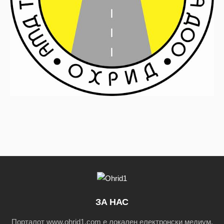
ЗА НАС
Порталот www.ohrid1.com е локален електронски медиум,