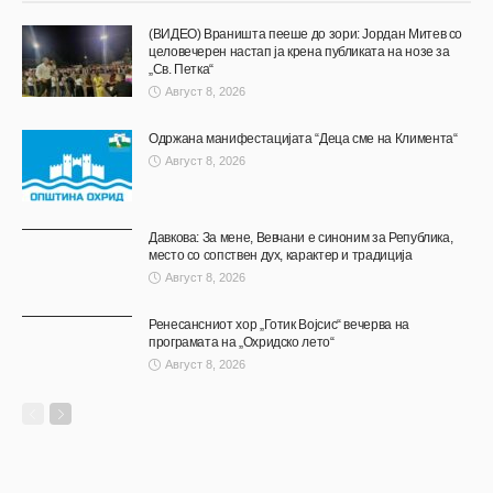
(ВИДЕО) Враништа пееше до зори: Јордан Митев со
целовечерен настап ја крена публиката на нозе за
„Св. Петка“
Август 8, 2026
Одржана манифестацијата “Деца сме на Климента“
Август 8, 2026
Давкова: За мене, Вевчани е синоним за Република,
место со сопствен дух, карактер и традиција
Август 8, 2026
Ренесансниот хор „Готик Војсис“ вечерва на
програмата на „Охридско лето“
Август 8, 2026