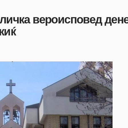
оличка вероисповед дене
жиќ