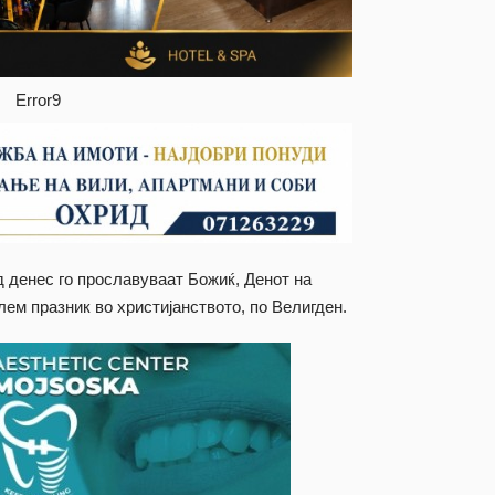
Error9
д денес го прославуваат Божиќ, Денот на
лем празник во христијанството, по Велигден.