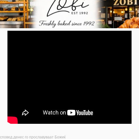
исповед денес го прославуваат Божиќ