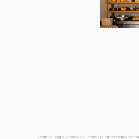
Ohrid1
>
Blog
>
Актуелно
>
Граѓаните од католичка веро