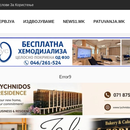
слови За Користење
ЕРВЈУА
ИЗДВОЈУВАМЕ
NEWS1.MK
PATUVANJA.MK
Error9