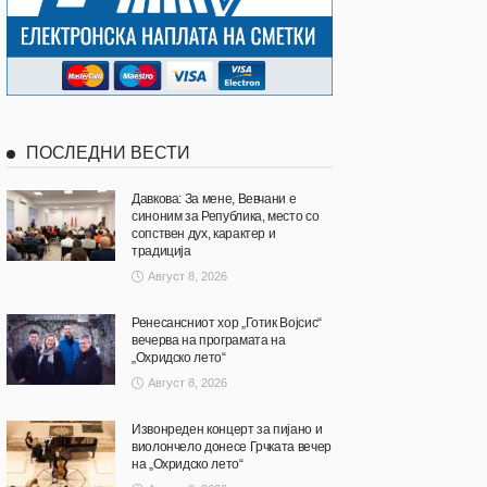
ПОСЛЕДНИ ВЕСТИ
Давкова: За мене, Вевчани е
синоним за Република, место со
сопствен дух, карактер и
традиција
Август 8, 2026
Ренесансниот хор „Готик Војсис“
вечерва на програмата на
„Охридско лето“
Август 8, 2026
Извонреден концерт за пијано и
виолончело донесе Грчката вечер
на „Охридско лето“