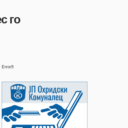
с го
Error9