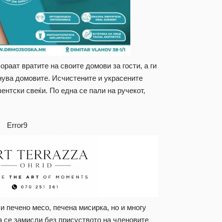
ораат вратите на своите домови за гости, а ги
лнува домовите. Исчистените и украсените
ентски свеќи. По една се пали на ручекот,
Error9
 печено месо, печена мисирка, но и многу
а се замисли без присуството на членовите