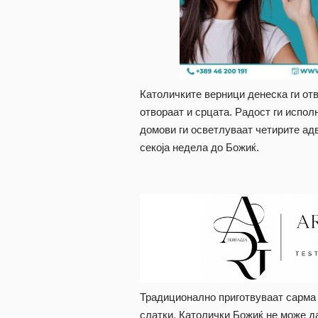
Католичките верници денеска ги отв
отвораат и срцата. Радост ги испо
домови ги осветлуваат четирите адв
секоја недела до Божиќ.
Традиционално приготвуваат сарма и
слатки. Католички Божиќ не може д