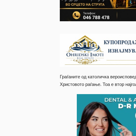
Граѓаните од католичка вероиспове
Христовото раѓање. Тоа е втор најго