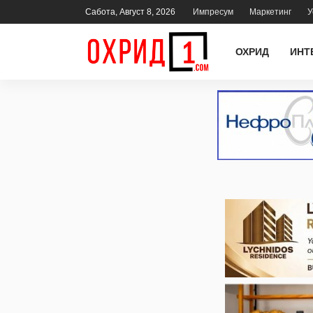
Сабота, Август 8, 2026
Импресум
Маркетинг
У
ОХРИД
ИНТ