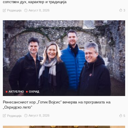
сопствен дух, карактер и традиција
Август 8, 2026
3
Редакција
АКТУЕЛНО
ОХРИД
Ренесансниот хор „Готик Војсис“ вечерва на програмата на
„Охридско лето“
Август 8, 2026
5
Редакција