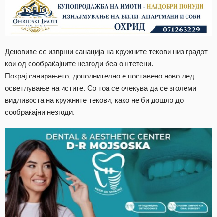
Деновиве се изврши санација на кружните текови низ градот
кои од сообраќајните незгоди беа оштетени.
Покрај санирањето, дополнително е поставено ново лед
осветлување на истите. Со тоа се очекува да се зголеми
видливоста на кружните текови, како не би дошло до
сообраќајни незгоди.