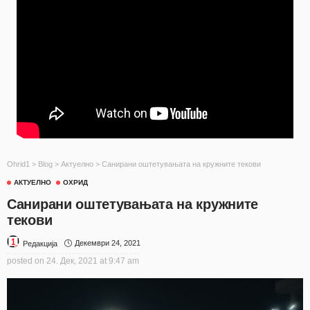
Ohrid1
>
Blog
>
Актуелно
>
Санирани оштетувањата на кружните текови
АКТУЕЛНО
ОХРИД
Санирани оштетувањата на кружните
текови
Декември 24, 2021
Редакција
posted on
24. Дек, 2021 at 9:47 am