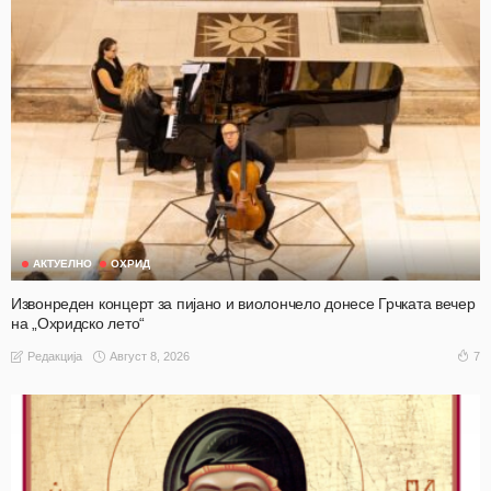
АКТУЕЛНО
ОХРИД
Извонреден концерт за пијано и виолончело донесе Грчката вечер
на „Охридско лето“
Август 8, 2026
7
Редакција