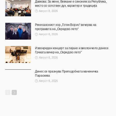
Давкова: За мене, Вевчани е синоним за Република,
место со сопствен дух, карактер и традиција
Август 8, 2026
Ренесансниот хор „Готик Војсис“ вечерва на
програмата на „Охридско лето“
Август 8, 2026
Извонреден концерт за пијано и виолончело донесе
Грчката вечер на „Охридско лето“
Август 8, 2026
Денес се празнува Преподобната маченичка
Параскева
Август 8, 2026