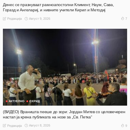
Денес се празнуваат рамноапостолни Климент, Наум, Сава,
Горазд и Ангелариј, и нивните учители Кирил и Методиј
Август 9, 2026
7
Редакција
АКТУЕЛНО
ОХРИД
(ВИДЕО) Враништа пееше до зори: Јордан Митев со целовечерен
настап ја крена публиката на нозе за „Св. Петка“
Август 8, 2026
9
Редакција