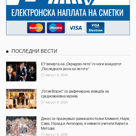
ПОСЛЕДНИ ВЕСТИ
ЕУ вечерта на „Охридско лето“ го носи концертот
„Последната роза на летото“
Август 9, 2026
„Готик Војсис“ со рафинирана изведба на
средновековна музика
Август 9, 2026
Денес се празнуваат рамноапостолни Климент, Наум,
Сава, Горазд и Ангелариј, и нивните учители Кирил и
Методиј
Август 9, 2026