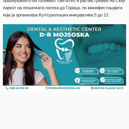
празнувањето на големиот светител и расчистување на Скејт
паркот на пешачката патека до Горица, по манифестацијата
која ја организира Културолошка иницијатива 5 до 12.