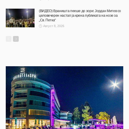
(ВИДЕО) Враништа пееше до зори: Јордан Митев со
целовечерен настап ја крена публиката на нозе за
„Св. Петка“
Август 8, 2026