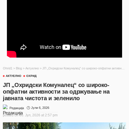
Ohrid1
>
Blog
>
Актуелно
>
ЈП „Охридски Комуналец“ со широко-опфатни активности за одржување на јавната чистота и зеленило
АКТУЕЛНО
ОХРИД
ЈП „Охридски Комуналец“ со широко-
опфатни активности за одржување на
јавната чистота и зеленило
Јули 6, 2026
Редакција
posted on
06. Јул, 2026 at 2:57 pm