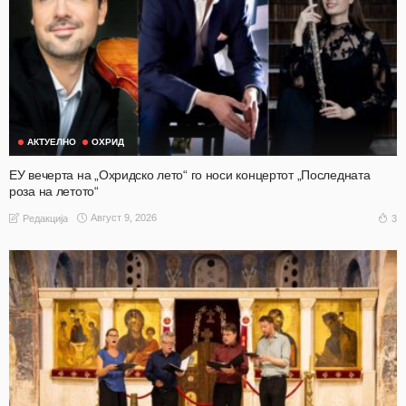
АКТУЕЛНО
ОХРИД
ЕУ вечерта на „Охридско лето“ го носи концертот „Последната
роза на летото“
Август 9, 2026
3
Редакција