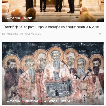
АКТУЕЛНО
ОХРИД
„Готик Војсис“ со рафинирана изведба на средновековна музика
Август 9, 2026
4
Редакција
АКТУЕЛНО
НАШ ИЗБОР
НАШ ИЗБОР
ОХРИД