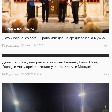
АКТУЕЛНО
ОХРИД
„Готик Војсис“ со рафинирана изведба на средновековна музика
Август 9, 2026
4
Редакција
АКТУЕЛНО
НАШ ИЗБОР
НАШ ИЗБОР
ОХРИД
Денес се празнуваат рамноапостолни Климент, Наум, Сава,
Горазд и Ангелариј, и нивните учители Кирил и Методиј
Август 9, 2026
7
Редакција