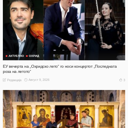
АКТУЕЛНО
ОХРИД
ЕУ вечерта на „Охридско лето“ го носи концертот „Последната
роза на летото“
Август 9, 2026
3
Редакција