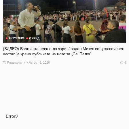
АКТУЕЛНО
ОХРИД
(ВИДЕО) Враништа пееше до зори: Јордан Митев со целовечерен
настап ја крена публиката на нозе за „Св. Петка“
Август 8, 2026
9
Редакција
Error9