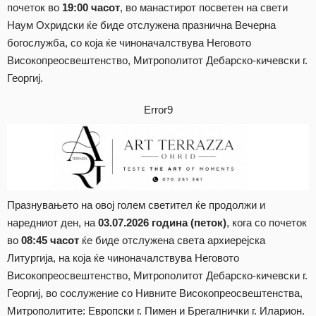
почеток во
19:00 часот
, во манастирот посветен на свети
Наум Охридски ќе биде отслужена празнична Вечерна
богослужба, со која ќе чиноначалствува Неговото
Високопреосвештенство, Митрополитот Дебарско-кичевски г.
Георгиј.
Error9
Празнувањето на овој голем светител ќе продолжи и
наредниот ден, на
03.07.2026 година (петок)
, кога со почеток
во
08:45 часот
ќе биде отслужена света архиерејска
Литургија, на која ќе чиноначалствува Неговото
Високопреосвештенство, Митрополитот Дебарско-кичевски г.
Георгиј, во сослужение со Нивните Високопреосвештенства,
Митрополитите: Европски г. Пимен и Брегалнички г. Иларион.