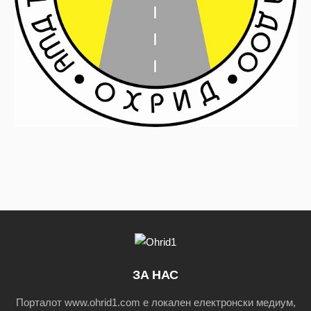
ЗА НАС
Порталот www.ohrid1.com е локален електронски медиум,