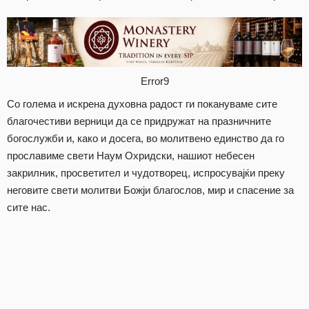
Error9
Со голема и искрена духовна радост ги покануваме сите
благочестиви верници да се придружат на празничните
богослужби и, како и досега, во молитвено единство да го
прославиме свети Наум Охридски, нашиот небесен
закрилник, просветител и чудотворец, испросувајќи преку
неговите свети молитви Божји благослов, мир и спасение за
сите нас.