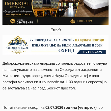
Error9
Дебарско-кичевската епархија со голема радост ве поканува
на празнувањето на споменот на Охридскиот закрилник и
Мизискиот чудотворец, свети Наум Охридски, кој е наш
постојан молитвеник и кој повеќе од 1100 години непрестајно
се застапува за нас пред Божјиот престол.
По тој значаен повод, на
02.07.2026 година (четврток)
, со