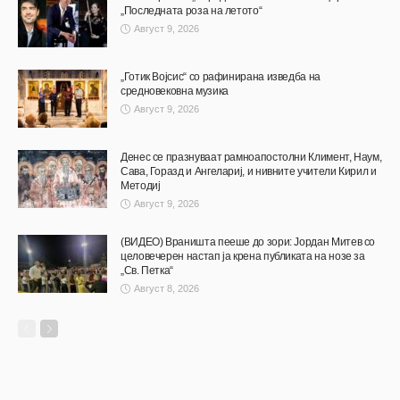
„Последната роза на летото“
Август 9, 2026
„Готик Војсис“ со рафинирана изведба на
средновековна музика
Август 9, 2026
Денес се празнуваат рамноапостолни Климент, Наум,
Сава, Горазд и Ангелариј, и нивните учители Кирил и
Методиј
Август 9, 2026
(ВИДЕО) Враништа пееше до зори: Јордан Митев со
целовечерен настап ја крена публиката на нозе за
„Св. Петка“
Август 8, 2026