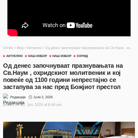
Ohrid1
>
Blog
>
Актуелно
>
Од денес започнуваат празнувањата на Св.Наум , охридскиот молитвеник и кој повеќе од 1100 години непрестајно се застапува за нас пред Божјиот престол
АКТУЕЛНО
НАШ ИЗБОР
НАШ ИЗБОР
ОХРИД
Од денес започнуваат празнувањата на
Св.Наум , охридскиот молитвеник и кој
повеќе од 1100 години непрестајно се
застапува за нас пред Божјиот престол
Јули 2, 2026
Редакција
posted on
02. Јул, 2026 at 8:46 am