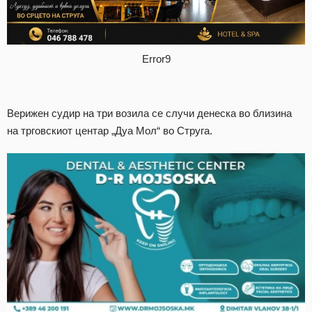
Error9
Верижен судир на три возила се случи денеска во близина
на трговскиот центар „Дуа Мол“ во Струга.