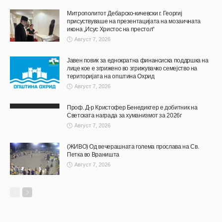
Митрополитот Дебарско-кичевски г. Георгиј
присуствуваше на презентацијата на мозаичната
икона „Исус Христос на престол“
Август 7, 2026
Јавен повик за еднократна финансиска поддршка на
лице кое е згрижено во згрижувачко семејство на
територијата на општина Охрид
Август 7, 2026
Проф. Д-р Кристофер Бенедиктер е добитник на
Светската награда за хуманизмот за 2026г
Август 7, 2026
(ЖИВО) Од вечерашната голема прослава на Св.
Петка во Враништа
Август 7, 2026