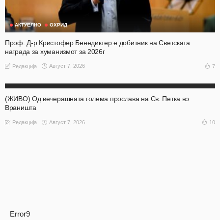
АКТУЕЛНО
ОХРИД
Проф. Д-р Кристофер Бенедиктер е добитник на Светската
награда за хуманизмот за 2026г
Август 7, 2026
7
Редакција
АКТУЕЛНО
ОХРИД
(ЖИВО) Од вечерашната голема прослава на Св. Петка во
Враништа
Август 7, 2026
10
Редакција
Error9