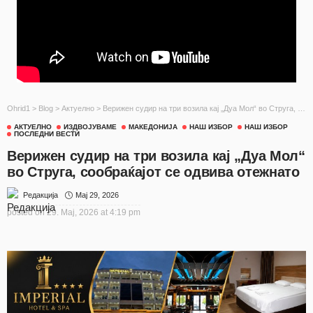
Ohrid1
>
Blog
>
Актуелно
>
Верижен судир на три возила кај „Дуа Мол“ во Струга, сообраќајот се одвива отежнато
АКТУЕЛНО
ИЗДВОЈУВАМЕ
МАКЕДОНИЈА
НАШ ИЗБОР
НАШ ИЗБОР
ПОСЛЕДНИ ВЕСТИ
Верижен судир на три возила кај „Дуа Мол“
во Струга, сообраќајот се одвива отежнато
Мај 29, 2026
Редакција
posted on
29. Мај, 2026 at 4:19 pm