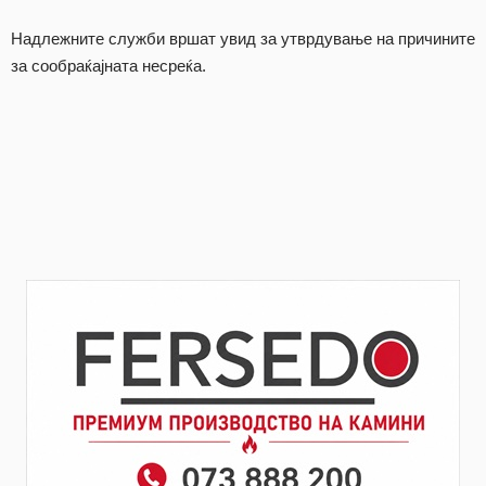
Надлежните служби вршат увид за утврдување на причините
за сообраќајната несреќа.