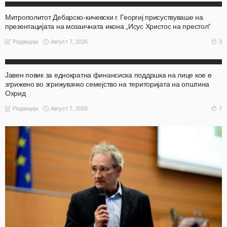
Митрополитот Дебарско-кичевски г. Георгиј присуствуваше на
презентацијата на мозаичната икона „Исус Христос на престол“
Август 7, 2026
3
Редакција
АКТУЕЛНО
ОХРИД
Јавен повик за еднократна финансиска поддршка на лице кое е
згрижено во згрижувачко семејство на територијата на општина
Охрид
Август 7, 2026
7
Редакција