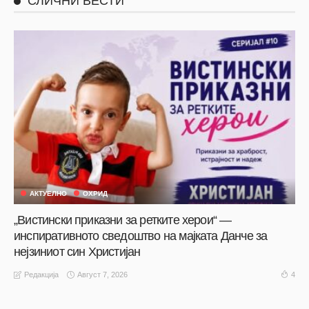
СЛИЧНИ ВЕСТИ
АКТУЕЛНО
ОХРИД
„Вистински приказни за ретките херои“ —
инспиративното сведоштво на мајката Данче за
нејзиниот син Христијан
Август 7, 2026
4
Редакција