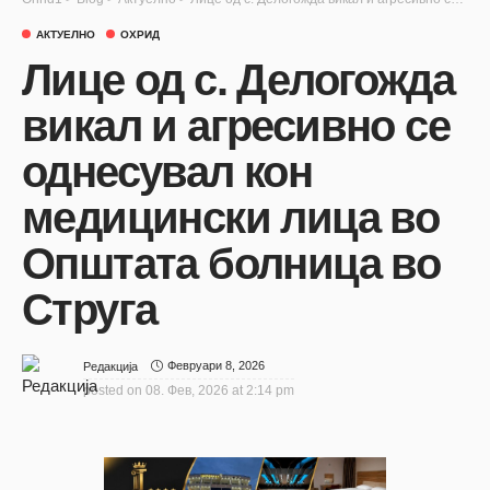
АКТУЕЛНО
ОХРИД
Лице од с. Делогожда
викал и агресивно се
однесувал кон
медицински лица во
Општата болница во
Струга
Февруари 8, 2026
Редакција
posted on
08. Фев, 2026 at 2:14 pm