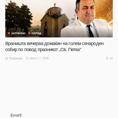
АКТУЕЛНО
ОХРИД
Враништа вечерва домаќин на голем сенароден
собир по повод празникот „Св. Петка“
Август 7, 2026
10
Редакција
Error9