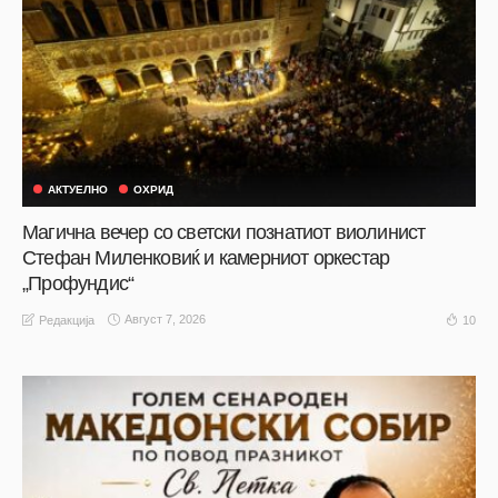
АКТУЕЛНО
ОХРИД
Магична вечер со светски познатиот виолинист
Стефан Миленковиќ и камерниот оркестар
„Профундис“
Август 7, 2026
10
Редакција