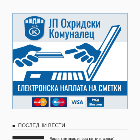
ПОСЛЕДНИ ВЕСТИ
„Вистински приказни за ретките херои“ —