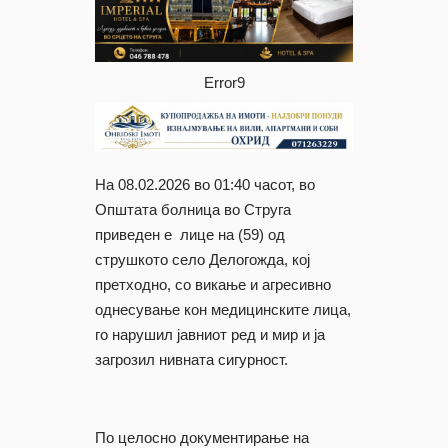
Error9
На 08.02.2026 во 01:40 часот, во
Општата болница во Струга
приведен е лице на (59) од
струшкото село Делогожда, кој
претходно, со викање и агресивно
однесување кон медицинските лица,
го нарушил јавниот ред и мир и ја
загрозил нивната сигурност.
По целосно документирање на