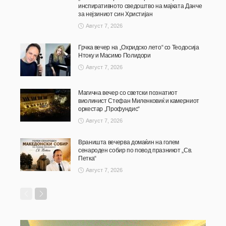
инспиративното сведоштво на мајката Данче
за нејзиниот син Христијан
Август 7, 2026
Грчка вечер на „Охридско лето“ со Теодосија
Нтоку и Масимо Полидори
Август 7, 2026
Магична вечер со светски познатиот
виолинист Стефан Миленковиќ и камерниот
оркестар „Профундис“
Август 7, 2026
Враништа вечерва домаќин на голем
сенароден собир по повод празникот „Св.
Петка“
Август 7, 2026