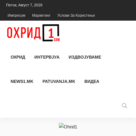
Петок, Август 7, 2026
Импресум
Маркетинг
Услови За Користење
ОХРИД
ИНТЕРВЈУА
ИЗДВОЈУВАМЕ
NEWS1.MK
PATUVANJA.MK
ВИДЕА