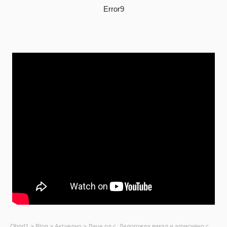
Error9
Ohrid1
>
Blog
>
Актуелно
>
Лице од с. Делогожда викал и агресивно се однесувал кон медицински лица во Општата болница во Струга