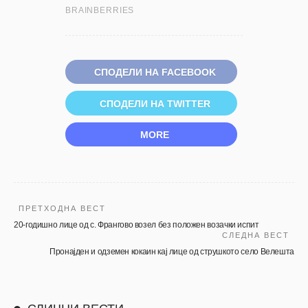
СПОДЕЛИ НА FACEBOOK
СПОДЕЛИ НА TWITTER
MORE
ПРЕТХОДНА ВЕСТ
20-годишно лице од с. Франгово возел без положен возачки испит
СЛЕДНА ВЕСТ
Пронајден и одземен кокаин кај лице од струшкото село Велешта