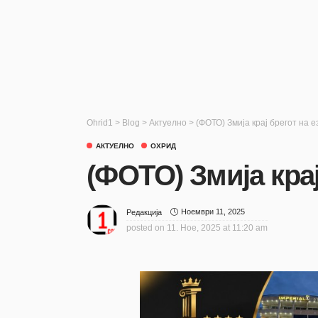
Ohrid1
>
Blog
>
Актуелно
>
(ФОТО) Змија крај брегот на 
АКТУЕЛНО
ОХРИД
(ФОТО) Змија крај
Ноември 11, 2025
Редакција
posted on
11. Ное, 2025 at 11:20 am