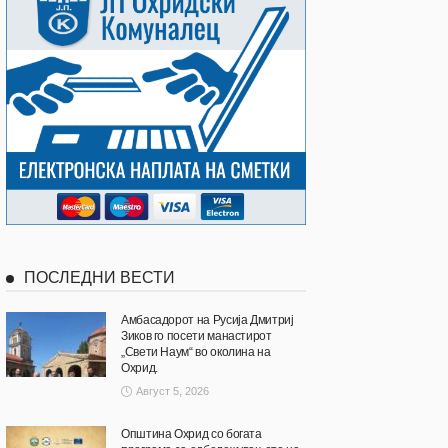
ПОСЛЕДНИ ВЕСТИ
Амбасадорот на Русија Дмитриј
Зиков го посети манастирот
„Свети Наум“ во околина на
Охрид.
Август 5, 2026
Општина Охрид со богата