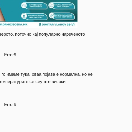
езерото, поточно кај популарно нареченото
Error9
го имаме тука, оваа појава е нормална, но не
температурите се сеуште високи.
Error9