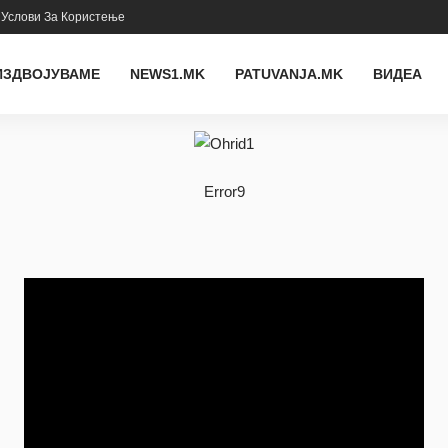
Услови За Користење
ИЗДВОЈУВАМЕ
NEWS1.MK
PATUVANJA.MK
ВИДЕА
Error9