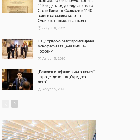
програма за одбележувањето на
1110 години од упокојувањето на
Свети Климент Охридски и 1140
години од основањето на
Охридската книжевна школа
Август 5, 2026
На „Охридско лето“ промовирана
монографијата „Ана Липша-
Тофовиќ“
Август 5, 2026
„Вокален и пијанистички огномет“
за роденденот на „Охридско
лето“
Август 5, 2026