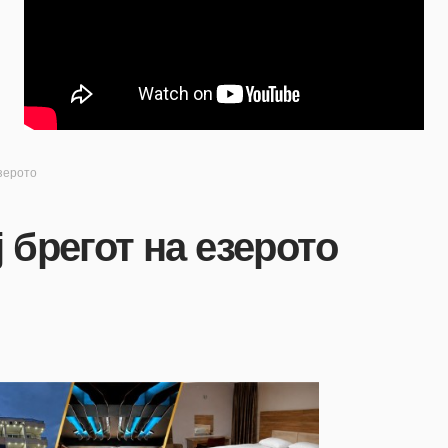
езерото
 брегот на езерото