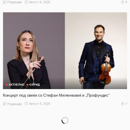
Август 6, 2026
8
Редакција
АКТУЕЛНО
ОХРИД
Концерт под свеќи со Стефан Миленковиќ и „Профундис“
Август 6, 2026
7
Редакција