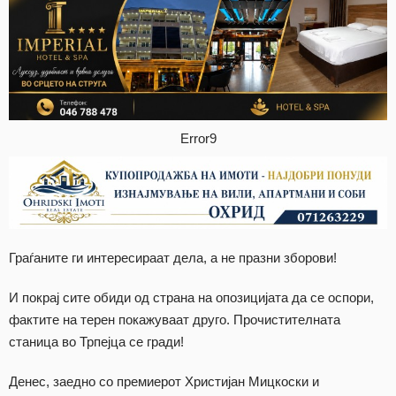
Error9
Граѓаните ги интересираат дела, а не празни зборови!
​И покрај сите обиди од страна на опозицијата да се оспори,
фактите на терен покажуваат друго. Прочистителната
станица во Трпејца се гради!
​Денес, заедно со премиерот Христијан Мицкоски и