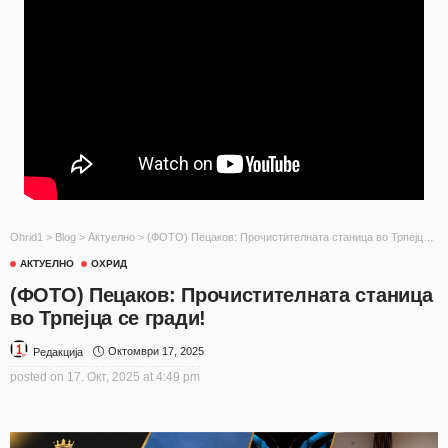
Ohrid1
>
Blog
>
Актуелно
>
(ФОТО) Пецаков: Прочистителната станица во Трпејца се гради!
АКТУЕЛНО
ОХРИД
(ФОТО) Пецаков: Прочистителната станица
во Трпејца се гради!
Октомври 17, 2025
Редакција
posted on
17. Окт, 2025 at 4:49 pm