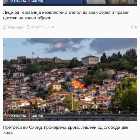
АКТУЕЛНО
ОХРИД
Лице од Германија неовластено влегол во воен објект и правел
цртежи на воени објекти
Август 6, 2026
6
Редакција
АКТУЕЛНО
ОХРИД
Претреси во Охрид, пронајдена дрога, лишени од слобода две
лица