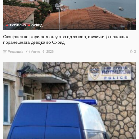
АКТУЕЛНО
ОХРИД
Скопјанец кој користел отсуство од затвор, физички ја нападнал
поранешната девојка во Охрид
Август 6, 2026
3
Редакција