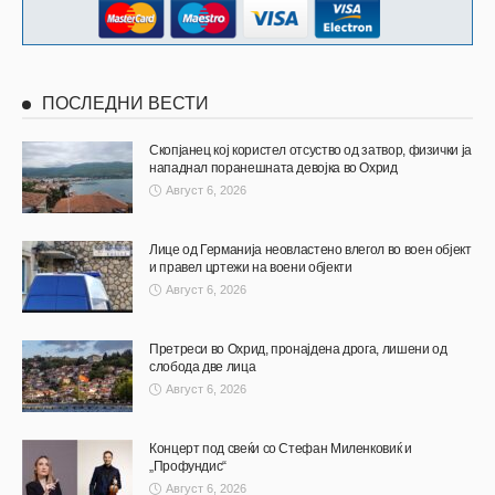
ПОСЛЕДНИ ВЕСТИ
Скопјанец кој користел отсуство од затвор, физички ја
нападнал поранешната девојка во Охрид
Август 6, 2026
Лице од Германија неовластено влегол во воен објект
и правел цртежи на воени објекти
Август 6, 2026
Претреси во Охрид, пронајдена дрога, лишени од
слобода две лица
Август 6, 2026
Концерт под свеќи со Стефан Миленковиќ и
„Профундис“
Август 6, 2026