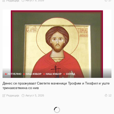
Август 5, 2026
17
Редакција
АКТУЕЛНО
НАШ ИЗБОР
НАШ ИЗБОР
ОХРИД
Денес се празнуваат Светите маченици Трофим и Теофил и уште
тринаесетмина со нив
Август 5, 2026
12
Редакција