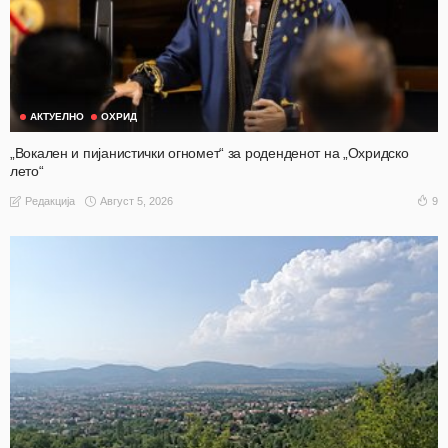
АКТУЕЛНО
ОХРИД
„Вокален и пијанистички огномет“ за роденденот на „Охридско
лето“
Август 5, 2026
9
Редакција