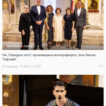
АКТУЕЛНО
ОХРИД
На „Охридско лето“ промовирана монографијата „Ана Липша-
Тофовиќ“
Август 5, 2026
7
Редакција