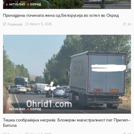
АКТУЕЛНО
ОХРИД
Пронајдена почината жена од Белорусија во хотел во Охрид
Август 5, 2026
16
Редакција
АКТУЕЛНО
ОХРИД
Тешка сообраќајна несреќа: Блокиран магистралниот пат Прилеп–
Битола