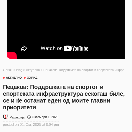
Ohrid1
>
Blog
>
Актуелно
>
Пецаков: Поддршката на спортот и спортската инфраструктура секогаш биле, се и ќе останат еден од моите главни приоритети
АКТУЕЛНО
ОХРИД
Пецаков: Поддршката на спортот и
спортската инфраструктура секогаш биле,
се и ќе останат еден од моите главни
приоритети
Октомври 1, 2025
Редакција
posted on
01. Окт, 2025 at 8:04 pm