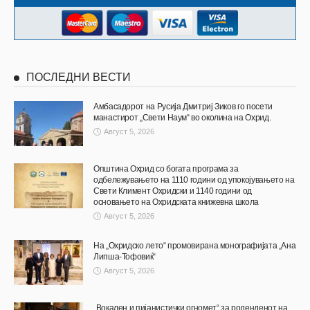
ПОСЛЕДНИ ВЕСТИ
Амбасадорот на Русија Дмитриј Зиков го посети
манастирот „Свети Наум“ во околина на Охрид.
Август 5, 2026
Општина Охрид со богата програма за
одбележувањето на 1110 години од упокојувањето на
Свети Климент Охридски и 1140 години од
основањето на Охридската книжевна школа
Август 5, 2026
На „Охридско лето“ промовирана монографијата „Ана
Липша-Тофовиќ“
Август 5, 2026
„Вокален и пијанистички огномет“ за роденденот на