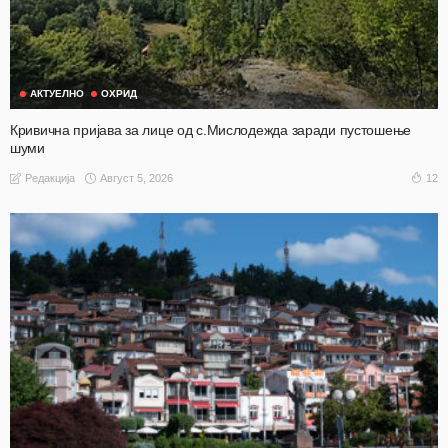
АКТУЕЛНО
ОХРИД
Кривична пријава за лице од с.Мислодежда заради пустошење
шуми
Август 5, 2026
12
Редакција