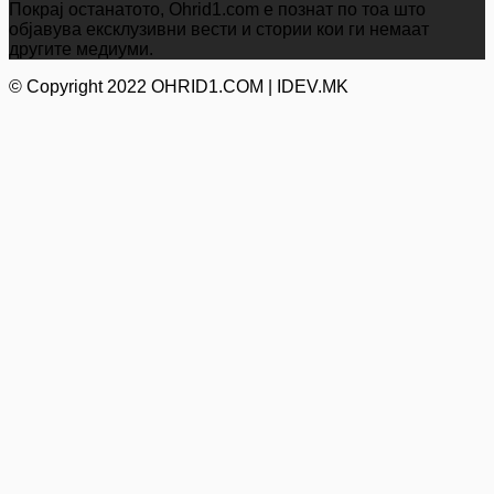
Покрај останатото, Ohrid1.com е познат по тоа што
објавува ексклузивни вести и стории кои ги немаат
другите медиуми.
© Copyright 2022 OHRID1.COM | IDEV.MK