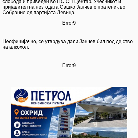
слобода и приведен во ПС ОН Центар. Учесникот и
пријавител на незгодата Сашко Јанчев е пратеник во
Собрание од партијата Левица.
Error9
Неофицијачно, се утврдува дали Јанчев бил под дејство
на алкохол.
Error9