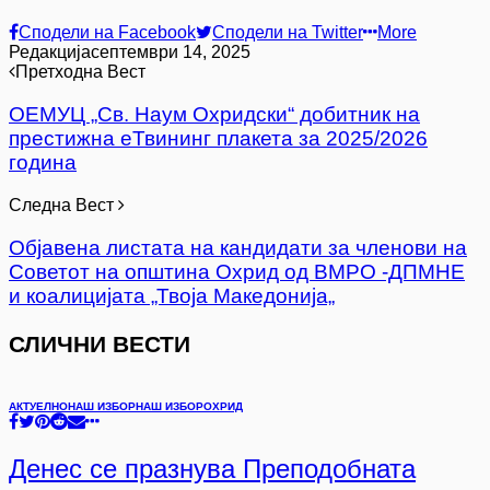
Сподели на Facebook
Сподели на Twitter
More
Редакција
септември 14, 2025
Претходна Вест
ОЕМУЦ „Св. Наум Охридски“ добитник на
престижна еТвининг плакета за 2025/2026
година
Следна Вест
Објавена листата на кандидати за членови на
Советот на општина Охрид од ВМРО -ДПМНЕ
и коалицијата „Твоја Македонија„
СЛИЧНИ ВЕСТИ
АКТУЕЛНО
НАШ ИЗБОР
НАШ ИЗБОР
ОХРИД
Денес се празнува Преподобната