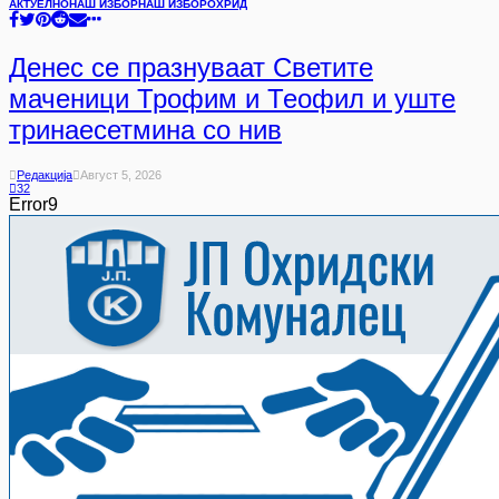
АКТУЕЛНО
НАШ ИЗБОР
НАШ ИЗБОР
ОХРИД
Денес се празнуваат Светите
маченици Трофим и Теофил и уште
тринаесетмина со нив
Редакција
Август 5, 2026
32
Error9