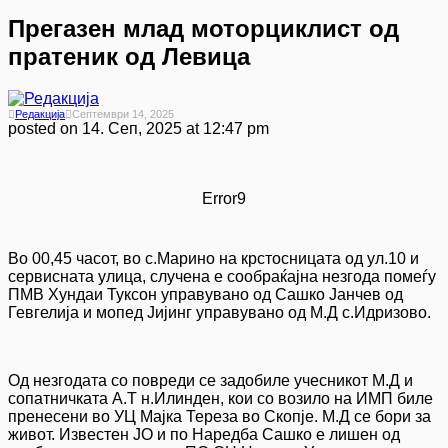
Прегазен млад моторциклист од
пратеник од Левица
Редакција
Септември 14, 2025
posted on
14. Сеп, 2025 at 12:47 pm
Error9
Во 00,45 часот, во с.Марино на крстосницата од ул.10 и
сервисната улица, случена е сообраќајна незгода помеѓу
ПМВ Хундаи Туксон управувано од Сашко Јанчев од
Гевгелија и мопед Јијинг управувано од М.Д с.Идризово.
Од незгодата со повреди се задобиле учесникот М.Д и
сопатничката А.Т н.Илинден, кои со возило на ИМП биле
пренесени во УЦ Мајка Тереза во Скопје. М.Д се бори за
живот. Известен ЈО и по Наредба Сашко е лишен од