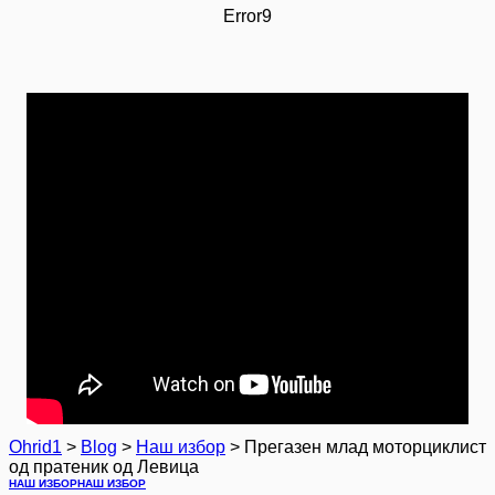
Error9
Ohrid1
>
Blog
>
Наш избор
>
Прегазен млад моторциклист
од пратеник од Левица
НАШ ИЗБОР
НАШ ИЗБОР