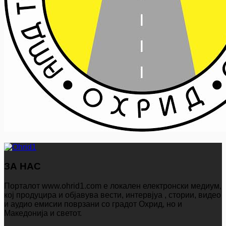
ЗА НАС
Порталот www.ohrid1.com е локален електронски медиум,
кој продуцира и објавува вести, интервјуа , стории, видео
и аудио емисии поврзани со градот Охрид, но и
Македонија и светот.