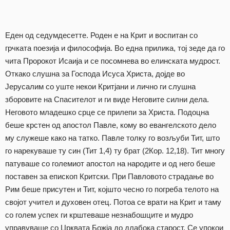
Еден од седумдесетте. Роден е на Крит и воспитан со
грчката поезија и философија. Во една прилика, тој зеде да го
чита Пророкот Исаија и се посомнева во елинската мудрост.
Откако слушна за Господа Исуса Христа, дојде во
Јерусалим со уште некои Критјани и лично ги слушна
зборовите на Спасителот и ги виде Неговите силни дела.
Неговото младешко срце се прилепи за Христа. Подоцна
беше крстен од апостол Павле, кому во евангелското дело
му служеше како на татко. Павле толку го возљуби Тит, што
го нарекуваше ту син (Тит 1,4) ту брат (2Кор. 12,18). Тит многу
патуваше со големиот апостол на народите и од него беше
поставен за епископ Критски. При Павловото страдање во
Рим беше присутен и Тит, којшто чесно го погреба телото на
својот учител и духовен отец. Потоа се врати на Крит и таму
со голем успех ги крштеваше незнабошците и мудро
управуваше со Црквата Божја до длабока старост. Се упокои