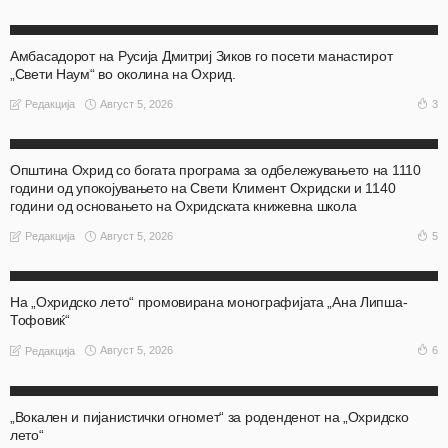
АКТУЕЛНО
ОХРИД
Амбасадорот на Русија Дмитриј Зиков го посети манастирот
„Свети Наум“ во околина на Охрид.
Август 5, 2026
3
Редакција
АКТУЕЛНО
ОХРИД
Општина Охрид со богата програма за одбележувањето на 1110
години од упокојувањето на Свети Климент Охридски и 1140
години од основањето на Охридската книжевна школа
Август 5, 2026
5
Редакција
АКТУЕЛНО
ОХРИД
На „Охридско лето“ промовирана монографијата „Ана Липша-
Тофовиќ“
Август 5, 2026
6
Редакција
АКТУЕЛНО
ОХРИД
„Вокален и пијанистички огномет“ за роденденот на „Охридско
лето“