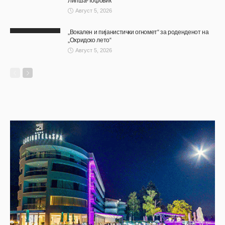
Липша-Тофовиќ“
Август 5, 2026
„Вокален и пијанистички огномет“ за роденденот на
„Охридско лето“
Август 5, 2026