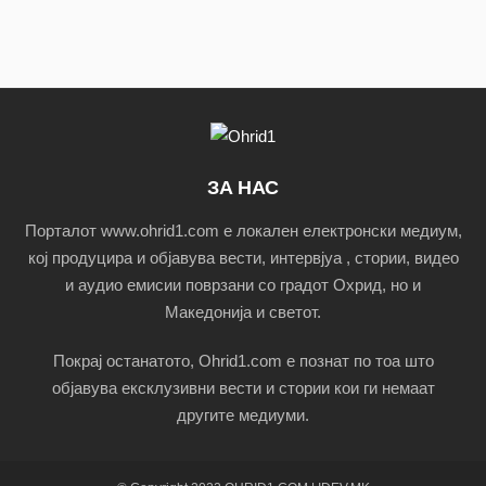
ЗА НАС
Порталот www.ohrid1.com е локален електронски медиум,
кој продуцира и објавува вести, интервјуа , стории, видео
и аудио емисии поврзани со градот Охрид, но и
Македонија и светот.
Покрај останатото, Ohrid1.com е познат по тоа што
објавува ексклузивни вести и стории кои ги немаат
другите медиуми.