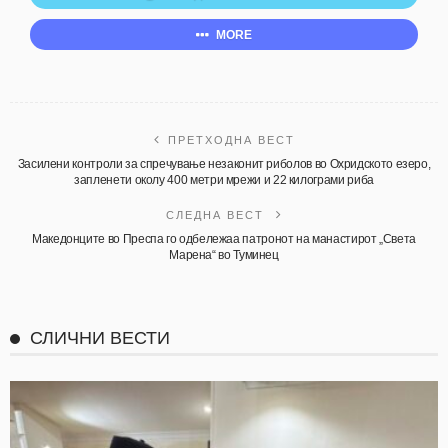
MORE
ПРЕТХОДНА ВЕСТ
Засилени контроли за спречување незаконит риболов во Охридското езеро,
запленети околу 400 метри мрежи и 22 килограми риба
СЛЕДНА ВЕСТ
Македонците во Преспа го одбележаа патронот на манастирот „Света
Марена“ во Туминец
СЛИЧНИ ВЕСТИ