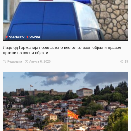
АКТУЕЛНО
ОХРИД
Лице од Германија неовластено влегол во воен објект и правел
цртежи на воени објекти
Август 6, 2026
19
Редакција