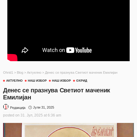
Ohrid1
>
Blog
>
Актуелно
>
Денес се празнува Светиот маченик Емилијан
АКТУЕЛНО
НАШ ИЗБОР
НАШ ИЗБОР
ОХРИД
Денес се празнува Светиот маченик
Емилијан
Јули 31, 2025
Редакција
posted on
31. Јул, 2025 at 6:36 am