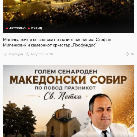
АКТУЕЛНО
ОХРИД
Магична вечер со светски познатиот виолинист Стефан
Миленковиќ и камерниот оркестар „Профундис“
Август 7, 2026
16
Редакција