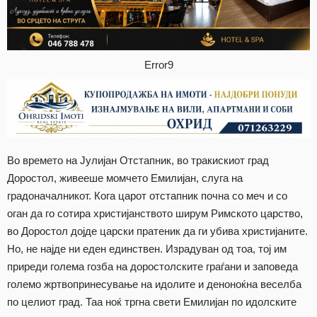
Error9
Во времето на Јулијан Отстапник, во тракискиот град
Доростол, живееше момчето Емилијан, слуга на
градоначалникот. Кога царот отстапник почна со меч и со
оган да го сотира христијанството ширум Римското царство,
во Доростол дојде царски пратеник да ги убива христијаните.
Но, не најде ни еден единствен. Израдуван од тоа, тој им
приреди голема гозба на доростолските граѓани и заповеда
големо жртвопринесување на идолите и деноноќна веселба
по целиот град. Таа ноќ тргна свети Емилијан по идолските