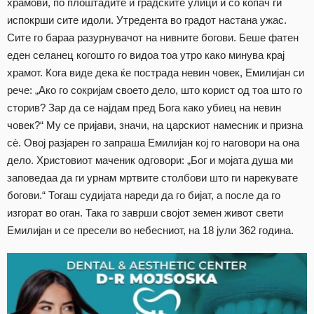
храмови, по плоштадите и градските улици и со копач ги
испокрши сите идоли. Утредента во градот настана ужас.
Сите го бараа разурнувачот на нивните богови. Беше фатен
еден селанец когошто го видоа тоа утро како минува крај
храмот. Кога виде дека ќе пострада невин човек, Емилијан си
рече: „Ако го сокријам своето дело, што корист од тоа што го
сторив? Зар да се најдам пред Бога како убиец на невин
човек?“ Му се пријави, значи, на царскиот намесник и призна
сè. Овој разјарен го запраша Емилијан кој го наговори на она
дело. Христовиот маченик одговори: „Бог и мојата душа ми
заповедаа да ги урнам мртвите столбови што ги нарекувате
богови.“ Тогаш судијата нареди да го бијат, а после да го
изгорат во оган. Така го заврши својот земен живот свети
Емилијан и се пресели во небесниот, на 18 јули 362 година.