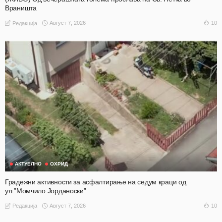
Враништа
Август 7, 2026
10
Редакција
АКТУЕЛНО
ОХРИД
Градежни активности за асфалтирање на седум краци од
ул.”Момчило Јорданоски”
Август 7, 2026
10
Редакција