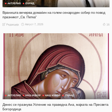
АКТУЕЛНО
ОХРИД
Враништа вечерва домаќин на голем сенароден собир по повод
празникот „Св. Петка“
Август 7, 2026
16
Редакција
АКТУЕЛНО
НАШ ИЗБОР
НАШ ИЗБОР
ОХРИД
Денес се празнува Успение на праведна Ана, мајката на Пресвета
Богородица