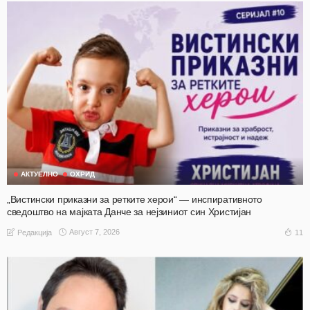
АКТУЕЛНО
ОХРИД
„Вистински приказни за ретките херои“ — инспиративното
сведоштво на мајката Данче за нејзиниот син Христијан
Август 7, 2026
11
Редакција