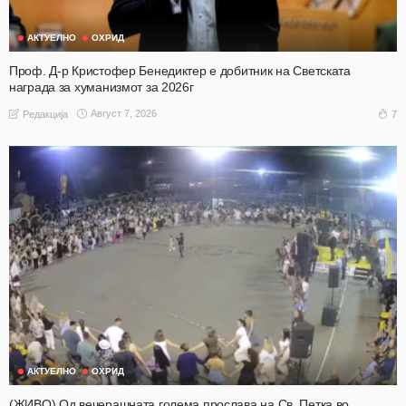
АКТУЕЛНО
ОХРИД
Проф. Д-р Кристофер Бенедиктер е добитник на Светската
награда за хуманизмот за 2026г
Август 7, 2026
7
Редакција
АКТУЕЛНО
ОХРИД
(ЖИВО) Од вечерашната голема прослава на Св. Петка во