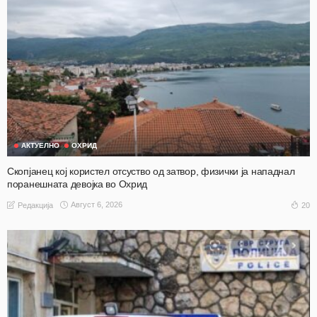
АКТУЕЛНО
ОХРИД
Скопјанец кој користел отсуство од затвор, физички ја нападнал
поранешната девојка во Охрид
Август 6, 2026
20
Редакција