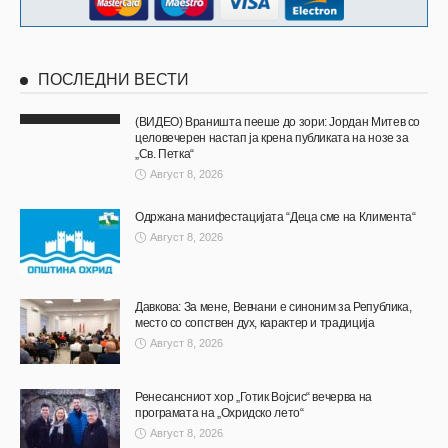
ПОСЛЕДНИ ВЕСТИ
(ВИДЕО) Враништа пееше до зори: Јордан Митев со
целовечерен настап ја крена публиката на нозе за
„Св. Петка“
Август 8, 2026
Одржана манифестацијата “Деца сме на Климента“
Август 8, 2026
Давкова: За мене, Вевчани е синоним за Република,
место со сопствен дух, карактер и традиција
Август 8, 2026
Ренесансниот хор „Готик Војсис“ вечерва на
програмата на „Охридско лето“
Август 8, 2026