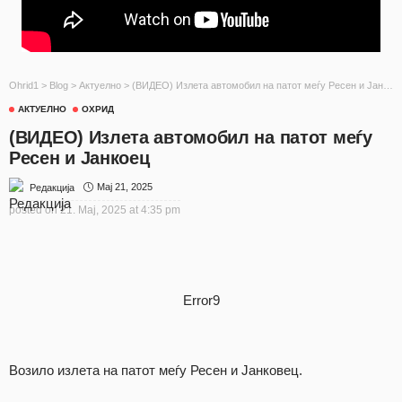
Ohrid1
>
Blog
>
Актуелно
>
(ВИДЕО) Излета автомобил на патот меѓу Ресен и Јанкоец
АКТУЕЛНО
ОХРИД
(ВИДЕО) Излета автомобил на патот меѓу
Ресен и Јанкоец
Мај 21, 2025
Редакција
posted on
21. Мај, 2025 at 4:35 pm
Error9
Возило излета на патот меѓу Ресен и Јанковец.