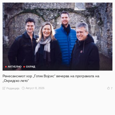
АКТУЕЛНО
ОХРИД
Ренесансниот хор „Готик Војсис“ вечерва на програмата на
„Охридско лето“
Август 8, 2026
7
Редакција