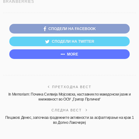
СПОДЕЛИ НА FACEBOOK
СПОДЕЛИ НА TWITTER
MORE
ПРЕТХОДНА ВЕСТ
In Memoriam: Почина Силвија Мојсовска, наставник по македонски јазик и
книжевност во OОУ „Григор Прличев“
СЛЕДНА ВЕСТ
Пецаков: Денес, започнаа градежните активности за асфалтирање на крак 1
во Долно Лакочереј