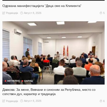
Одржана манифестацијата “Деца сме на Климента“
Август 8, 2026
5
Редакција
АКТУЕЛНО
ОХРИД
Давкова: За мене, Вевчани е синоним за Република, место со
сопствен дух, карактер и традиција
Август 8, 2026
6
Редакција