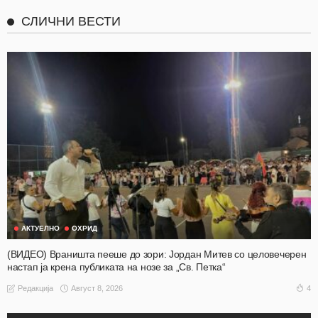
СЛИЧНИ ВЕСТИ
АКТУЕЛНО
ОХРИД
(ВИДЕО) Враништа пееше до зори: Јордан Митев со целовечерен
настап ја крена публиката на нозе за „Св. Петка“
Август 8, 2026
4
Редакција
АКТУЕЛНО
ОХРИД