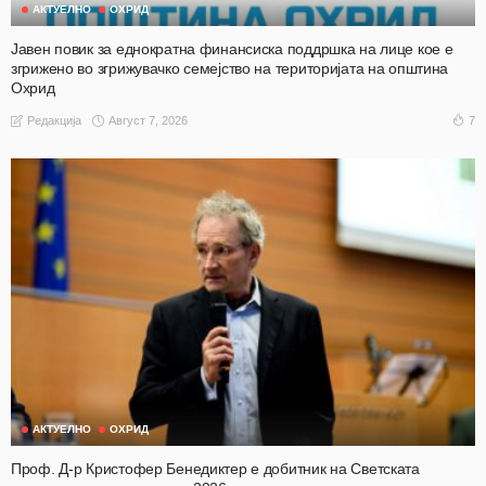
АКТУЕЛНО
ОХРИД
Јавен повик за еднократна финансиска поддршка на лице кое е
згрижено во згрижувачко семејство на територијата на општина
Охрид
Август 7, 2026
7
Редакција
АКТУЕЛНО
ОХРИД
Проф. Д-р Кристофер Бенедиктер е добитник на Светската