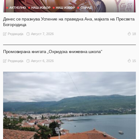
АКТУЕЛНО
НАШ ИЗБОР
НАШ ИЗБОР
ОХРИД
Денес се празнува Успение на праведна Ана, мајката на Пресвета
Богородица
Август 7, 2026
18
Редакција
АКТУЕЛНО
ОХРИД
Промовирана книгата „Охридска книжевна школа“
Август 6, 2026
15
Редакција