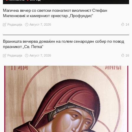
Магична вечер со светски познатиот виолинист Стефан
Миленковиќ и камерниот оркестар „Профундис“
Август 7, 2026
14
Редакција
АКТУЕЛНО
ОХРИД
Враништа вечерва домаќин на голем сенароден собир по повод
празникот „Св. Петка“
Август 7, 2026
16
Редакција