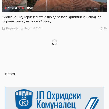
АКТУЕЛНО
ОХРИД
Скопјанец кој користел отсуство од затвор, физички ја нападнал
поранешната девојка во Охрид
Август 6, 2026
19
Редакција
Error9