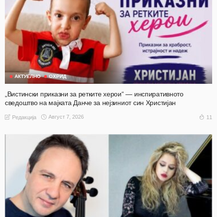
АКТУЕЛНО
ОХРИД
„Вистински приказни за ретките херои“ — инспиративното
сведоштво на мајката Данче за нејзиниот син Христијан
Август 7, 2026
11
Редакција