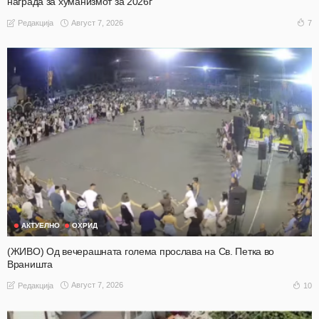
награда за хуманизмот за 2026г
Август 7, 2026
7
Редакција
АКТУЕЛНО
ОХРИД
(ЖИВО) Од вечерашната голема прослава на Св. Петка во
Враништа
Август 7, 2026
10
Редакција