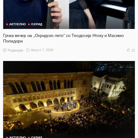
АКТУЕЛНО
ОХРИД
Грчка вечер на „Охридско лето“ со Теодосија Нтоку и Масимо
Полидори
Август 7, 2026
12
Редакција
АКТУЕЛНО
ОХРИД