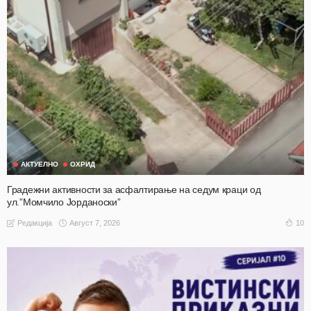
АКТУЕЛНО
ОХРИД
Градежни активности за асфалтирање на седум краци од
ул.”Момчило Јорданоски”
Август 7, 2026
10
Редакција