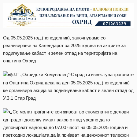
Од 05.05.2025 год.(понеделник), започнуваме со
реализирање на Календарот за 2025 година на акциите за
подигнување кабаст и зелен отпад на територијата на
општина Охрид
Ј.П.„Охридски Комуналец”-Охрид ги известува граѓаните
на Општина Охрид дека на ден 05.05.2025 год.(понеделник)
ќе организира акција за подигнување кабаст и зелен отпад од
У.З.1 Стар Град
Се молат граѓаните кои живеат во споменатите делови
од градот доколку имаат ваков отпад уредно да го
депонираат најдоцна до 07.00 часот на 05.05.2025 година и
претходно локацијата да ја пријават на дежурниот телефон