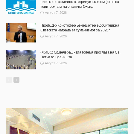
лице кое е згрижено во згрижувачко семејство на
територијата на општина Охрид
Август 7, 2026
Проф. Д-р Кристофер Бенедиктер е добитник на
Светската награда за хуманизмот за 2026г
Август 7, 2026
(ЖИВО) Од вечерашната голема прослава на Св.
Петка во Враништа
Август 7, 2026