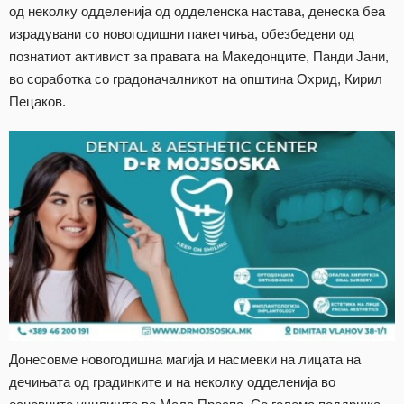
од неколку одделенија од одделенска настава, денеска беа
израдувани со новогодишни пакетчиња, обезбедени од
познатиот активист за правата на Македонците, Панди Јани,
во соработка со градоначалникот на општина Охрид, Кирил
Пецаков.
Донесовме новогодишна магија и насмевки на лицата на
дечињата од градинките и на неколку одделенија во