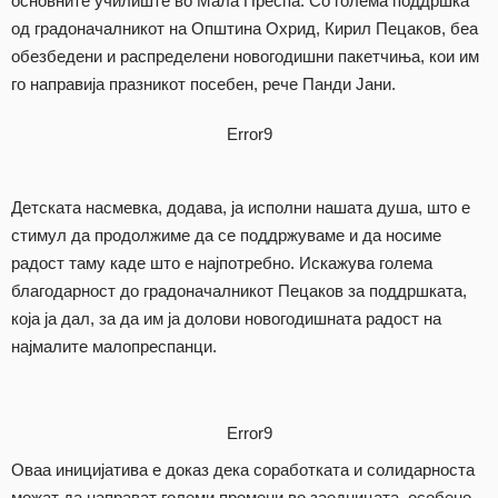
основните училиште во Мала Преспа. Со голема поддршка
од градоначалникот на Општина Охрид, Кирил Пецаков, беа
обезбедени и распределени новогодишни пакетчиња, кои им
го направија празникот посебен, рече Панди Јани.
Error9
Детската насмевка, додава, ја исполни нашата душа, што е
стимул да продолжиме да се поддржуваме и да носиме
радост таму каде што е најпотребно. Искажува голема
благодарност до градоначалникот Пецаков за поддршката,
која ја дал, за да им ја долови новогодишната радост на
најмалите малопреспанци.
Error9
Оваа иницијатива е доказ дека соработката и солидарноста
можат да направат големи промени во заедницата, особено