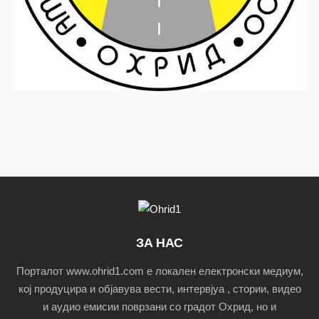
ЗА НАС
Порталот www.ohrid1.com е локален електронски медиум,
кој продуцира и објавува вести, интервјуа , стории, видео
и аудио емисии поврзани со градот Охрид, но и