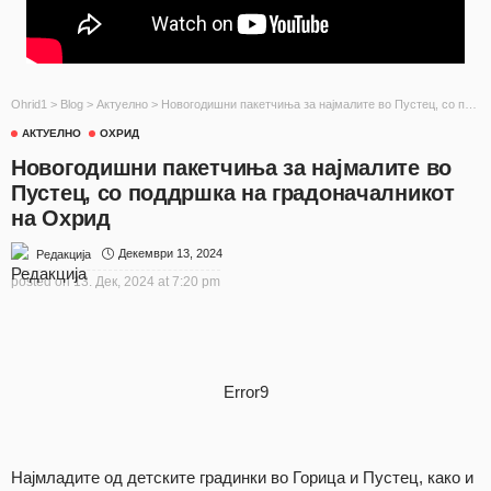
Ohrid1
>
Blog
>
Актуелно
>
Новогодишни пакетчиња за најмалите во Пустец, со поддршка на градоначалникот на Охрид
АКТУЕЛНО
ОХРИД
Новогодишни пакетчиња за најмалите во
Пустец, со поддршка на градоначалникот
на Охрид
Декември 13, 2024
Редакција
posted on
13. Дек, 2024 at 7:20 pm
Error9
Најмладите од детските градинки во Горица и Пустец, како и