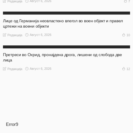
Август 6, 2026
7
Редакција
АКТУЕЛНО
ОХРИД
Лице од Германија неовластено влегол во воен објект и правел
цртежи на воени објекти
Август 6, 2026
10
Редакција
АКТУЕЛНО
ОХРИД
Претреси во Охрид, пронајдена дрога, лишени од слобода две
лица
Август 6, 2026
12
Редакција
Error9