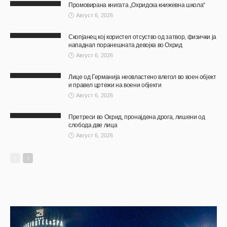
Промовирана книгата „Охридска книжевна школа“
Август 6, 2026
Скопјанец кој користел отсуство од затвор, физички ја
нападнал поранешната девојка во Охрид
Август 6, 2026
Лице од Германија неовластено влегол во воен објект
и правел цртежи на воени објекти
Август 6, 2026
Претреси во Охрид, пронајдена дрога, лишени од
слобода две лица
Август 6, 2026