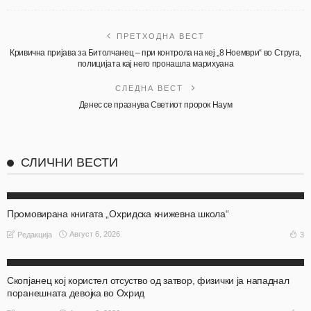
ПРЕТХОДНА ВЕСТ
Кривична пријава за Битолчанец – при контрола на кеј „8 Ноември“ во Струга,
полицијата кај него пронашла марихуана
СЛЕДНА ВЕСТ
Денес се празнува Светиот пророк Наум
СЛИЧНИ ВЕСТИ
АКТУЕЛНО
ОХРИД
Промовирана книгата „Охридска книжевна школа“
Август 6, 2026
3
Редакција
АКТУЕЛНО
ОХРИД
Скопјанец кој користел отсуство од затвор, физички ја нападнал
поранешната девојка во Охрид