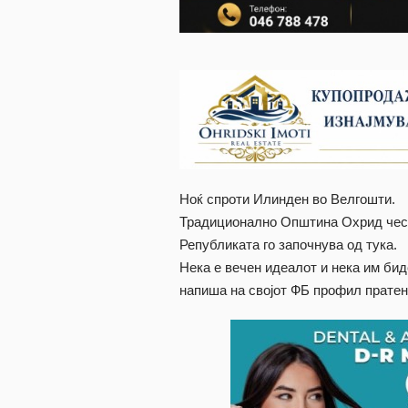
Ноќ спроти Илинден во Велгошти.
Традиционално Општина Охрид чест
Републиката го започнува од тука.
Нека е вечен идеалот и нека им бид
напиша на својот ФБ профил прат