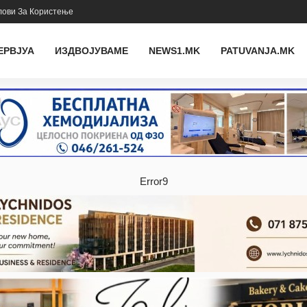
лови За Користење
ЕРВЈУА
ИЗДВОЈУВАМЕ
NEWS1.MK
PATUVANJA.MK
Error9