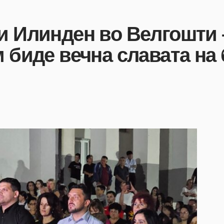
и Илинден во Велгошти –
м биде вечна славата на