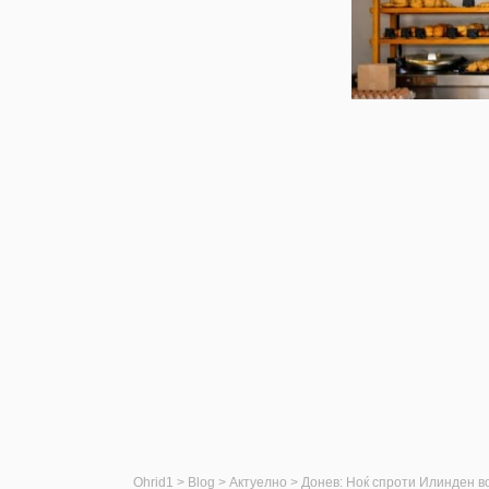
Ohrid1
>
Blog
>
Актуелно
>
Донев: Ноќ спроти Илинден во