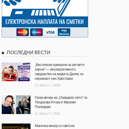
ПОСЛЕДНИ ВЕСТИ
„Вистински приказни за ретките
херои“ — инспиративното
сведоштво на мајката Данче за
нејзиниот син Христијан
Август 7, 2026
Грчка вечер на „Охридско лето“ со
Теодосија Нтоку и Масимо
Полидори
Август 7, 2026
Магична вечер со светски