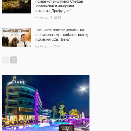
познатиот виолинист Стефан
Миленковиќ и камерниот
оркестар „Профундис“
Август 7, 2026
Враништа вечерва домаќин на
голем сенароден собир по повод
празникот „Св. Петка“
Август 7, 2026