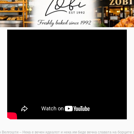
 Велгошти – Нека е вечен идеалот и нека им биде вечна славата на борците 