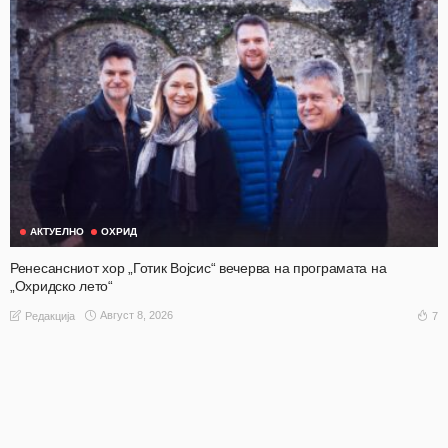
АКТУЕЛНО
ОХРИД
Ренесансниот хор „Готик Војсис“ вечерва на програмата на
„Охридско лето“
Август 8, 2026
7
Редакција