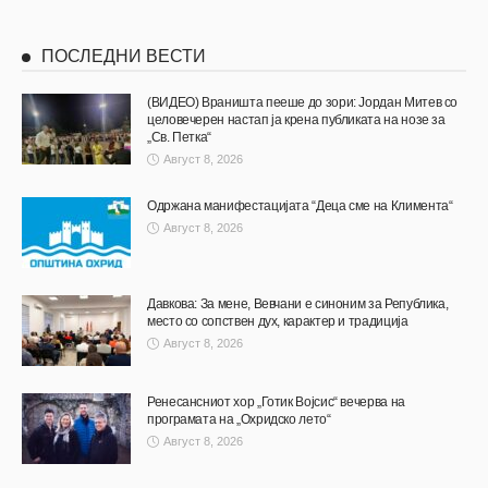
ПОСЛЕДНИ ВЕСТИ
(ВИДЕО) Враништа пееше до зори: Јордан Митев со
целовечерен настап ја крена публиката на нозе за
„Св. Петка“
Август 8, 2026
Одржана манифестацијата “Деца сме на Климента“
Август 8, 2026
Давкова: За мене, Вевчани е синоним за Република,
место со сопствен дух, карактер и традиција
Август 8, 2026
Ренесансниот хор „Готик Војсис“ вечерва на
програмата на „Охридско лето“
Август 8, 2026