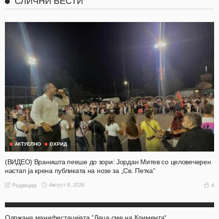
СЛИЧНИ ВЕСТИ
АКТУЕЛНО
ОХРИД
(ВИДЕО) Враништа пееше до зори: Јордан Митев со целовечерен
настап ја крена публиката на нозе за „Св. Петка“
Август 8, 2026
4
Редакција
АКТУЕЛНО
ОХРИД
Одржана манифестацијата “Деца сме на Климента“