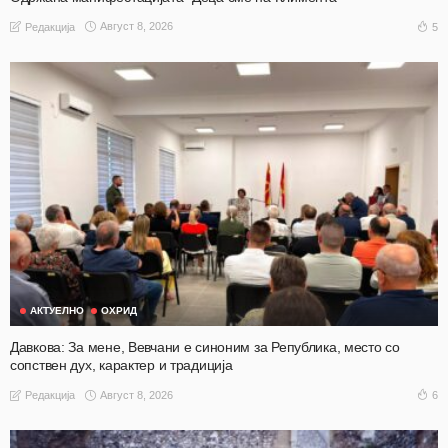
Август 8, 2026
5
Редакција
АКТУЕЛНО
ОХРИД
Давкова: За мене, Вевчани е синоним за Република, место со
сопствен дух, карактер и традиција
Август 8, 2026
6
Редакција