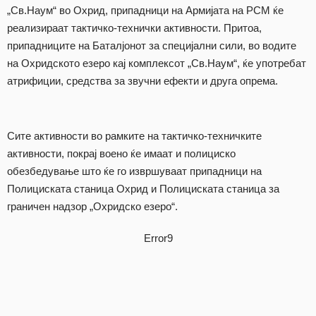
„Св.Наум“ во Охрид, припадници на Армијата на РСМ ќе
реализираат тактичко-технички активности. Притоа,
припадниците на Баталјонот за специјални сили, во водите
на Охридското езеро кај комплексот „Св.Наум“, ќе употребат
атрифиции, средства за звучни ефекти и друга опрема.
Сите активности во рамките на тактичко-техничките
активности, покрај воено ќе имаат и полициско
обезбедување што ќе го извршуваат припадници на
Полициската станица Охрид и Полициската станица за
граничен надзор „Охридско езеро“.
Error9