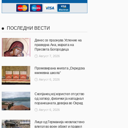
ПОСЛЕДНИ ВЕСТИ
Денес се празнува Успение на
праведна Ана, мајката на
Пресвета Богородица
Август 7, 2026
Промовирана книгата „Охридска
книжевна школа“
Август 6, 2026
Скопјанец кој користел отсуство
од затвор, физички ја нападнал
поранешната девојка во Охрид
Август 6, 2026
Лице од Германија неовластено
влегол во воен објект и правел