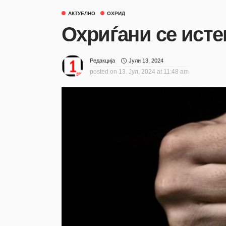
АКТУЕЛНО
ОХРИД
Охриѓани се исте
Јули 13, 2024
Редакција
posted on
13. Јул, 2024 at 11:48 am