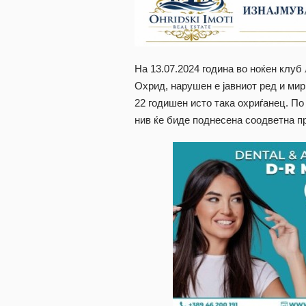
На 13.07.2024 година во ноќен клуб
Охрид, нарушен е јавниот ред и мир
22 годишен исто така охриѓанец. П
нив ќе биде поднесена соодветна пр