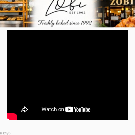
н клуб