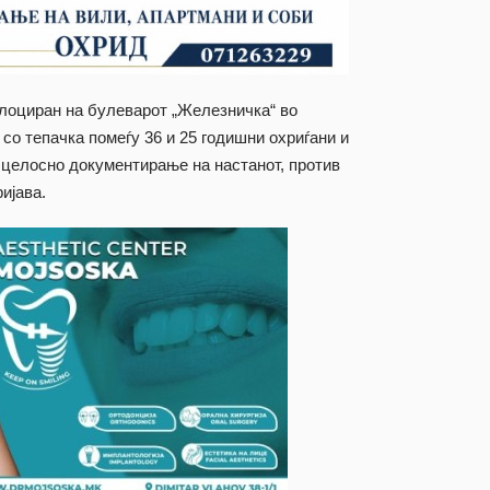
 лоциран на булеварот „Железничка“ во
 со тепачка помеѓу 36 и 25 годишни охриѓани и
о целосно документирање на настанот, против
ијава.