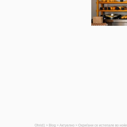
Ohrid1
>
Blog
>
Актуелно
>
Охриѓани се истепале во ноќе