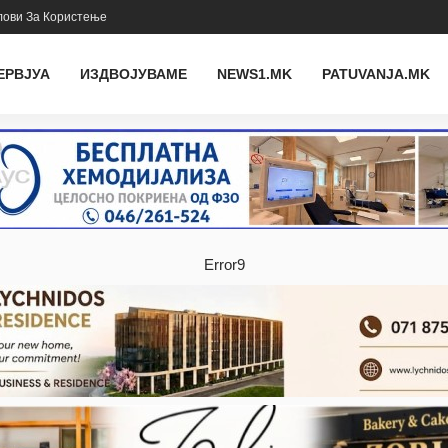
лови За Користење
ЕРВЈУА
ИЗДВОЈУВАМЕ
NEWS1.MK
PATUVANJA.MK
Error9