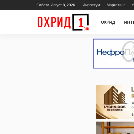
Сабота, Август 8, 2026
Импресум
Маркетинг
У
ОХРИД
ИНТ