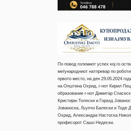
По повод големиот успех кој го ос
меѓународниот натпревар по роботи
првото место, на ден 29.05.2024 го
на Општина Охрид, г-нот Кирил Пец
образование г-нот Димитар Спасеск
Кристијан Толески и Горазд Јовано
Јованоска, Љупчо Балески и Тоде Д
Охрид, Александра Настоска Николо
професорот Сашо Недески.