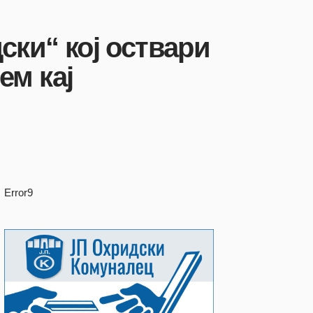
ки“ кој оствари
ем кај
Error9