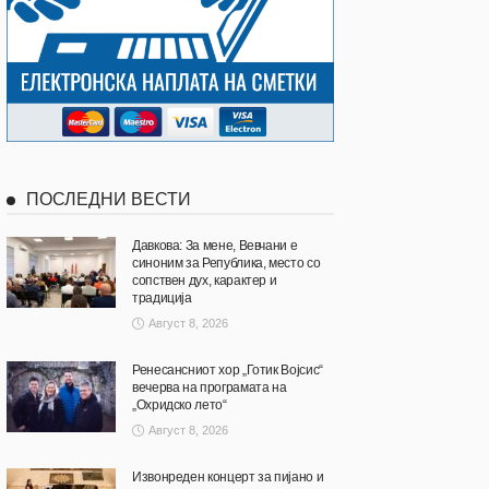
ПОСЛЕДНИ ВЕСТИ
Давкова: За мене, Вевчани е
синоним за Република, место со
сопствен дух, карактер и
традиција
Август 8, 2026
Ренесансниот хор „Готик Војсис“
вечерва на програмата на
„Охридско лето“
Август 8, 2026
Извонреден концерт за пијано и