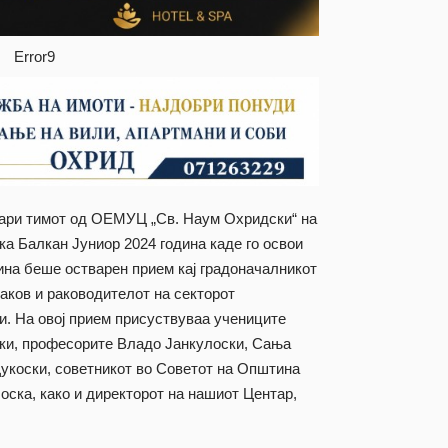
Error9
твари тимот од ОЕМУЦ „Св. Наум Охридски“ на
ка Балкан Јуниор 2024 година каде го освои
дина беше остварен прием кај градоначалникот
аков и раководителот на секторот
и. На овој прием присуствуваа учениците
ски, професорите Владо Јанкулоски, Сања
укоски, советникот во Советот на Општина
ска, како и директорот на нашиот Центар,