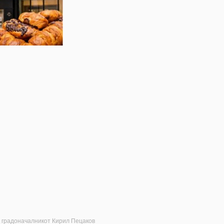
ј градоначалникот Кирил Пецаков