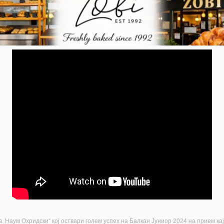
 Наум Охридски“ кој оствари голем успех на Балкан Јуниор 2024 на прием ка