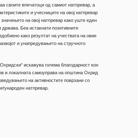
аа своите впечатоци од самиот натпревар, а
актеристиките и учесниците на овој натпревар
о значењето на овој натпревар како уште еден
и држава. Беа истакнати позитивните
здобиено како резултат на учествата на овие
развојот и унапредувањето на стручното
Охридски“ искажува голема благодарност кон
ов и локалната самоуправа на општина Охрид
роведувањето на активностите поврзани со
меѓународен натпревар.