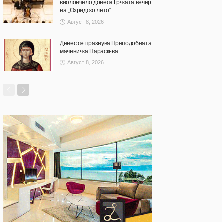
виолончело донесе Грчката вечер
на „Охридско лето“
Август 8, 2026
Денес се празнува Преподобната
маченичка Параскева
Август 8, 2026