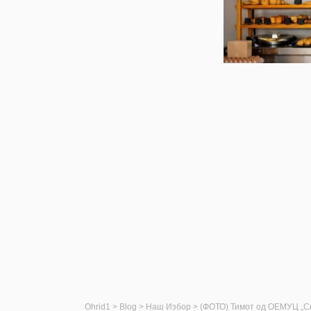
Ohrid1
>
Blog
>
Наш Избор
>
(ФОТО) Тимот од ОЕМУЦ „Св.