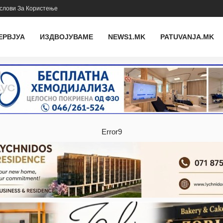
слови За Користење
ЕРВЈУА
ИЗДВОЈУВАМЕ
NEWS1.MK
PATUVANJA.MK
Error9