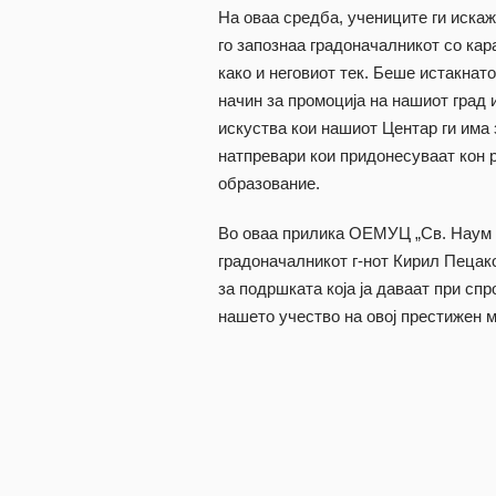
На оваа средба, учениците ги искаж
го запознаа градоначалникот со кар
како и неговиот тек. Беше истакнат
начин за промоција на нашиот град 
искуства кои нашиот Центар ги има 
натпревари кои придонесуваат кон 
образование.
Во оваа прилика ОЕМУЦ „Св. Наум 
градоначалникот г-нот Кирил Пецак
за подршката која ја даваат при сп
нашето учество на овој престижен 