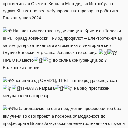
просветители Светите Кирил и Методиј, во Истанбул се
одржа XI -тиот по ред меѓународен натпревар по роботика
Балкан јуниор 2024.
Нашиот тим составен од учениците Кристијан Толески
III -4, Горазд Јованоски III-3 од профилот – Електротехничар
за компјутерска техника и автоматика и менторите м-р
Љупчо Балески, м-р Сања Јованоска го освоија
ПРВОТО место
во силна конкуренција од 7
Балкански држави.
Учениците од ОЕМУЦ, ТРЕТ пат по ред ја освојуваат
ПРВАТА награда
на овој престижен
меѓународен натпревар.
Им благодариме на сите предметни професори кои беа
вклучени во овој проект, а посебна благодарност до
професорите Владо Јанкулоски од електротехничка струка и