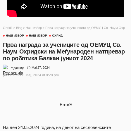
Ohrid1
>
Blog
>
Наш избор
>
Прва награда за учениците од ОЕМУЦ Св. Наум Охридски на Меѓународен натпревар по роботика Балкан јуниот 2024
НАШ ИЗБОР
НАШ ИЗБОР
ОХРИД
Прва награда за учениците од ОЕМУЦ Св.
Наум Охридски на Меѓународен натпревар
по роботика Балкан јуниот 2024
Мај 27, 2024
Редакција
posted on
27. Мај, 2024 at 8:28 pm
Error9
На ден 24.05.2024 година, на денот на сесловенските