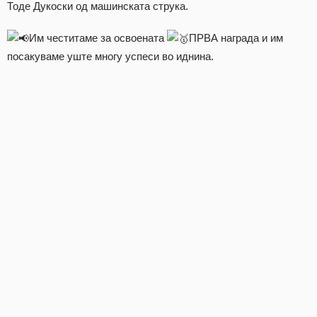
Тоде Дукоски од машинската струка.
Им честитаме за освоената
ПРВА награда и им
посакуваме уште многу успеси во иднина.