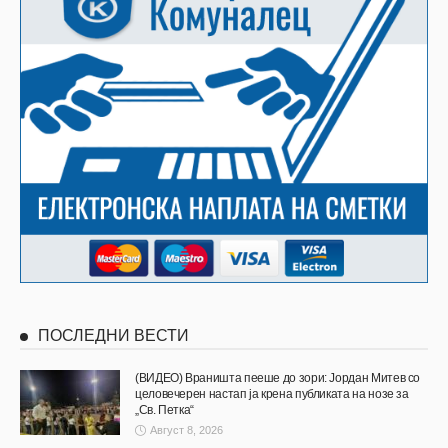
ПОСЛЕДНИ ВЕСТИ
(ВИДЕО) Враништа пееше до зори: Јордан Митев со
целовечерен настап ја крена публиката на нозе за
„Св. Петка“
Август 8, 2026