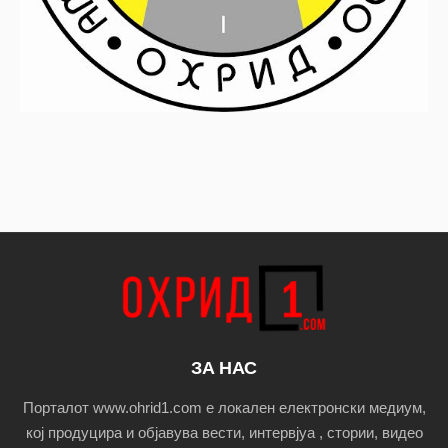
ЗА НАС
Порталот www.ohrid1.com е локален електронски медиум,
кој продуцира и објавува вести, интервјуа , стории, видео