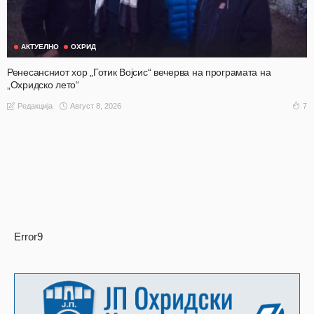
АКТУЕЛНО
ОХРИД
Ренесансниот хор „Готик Војсис“ вечерва на програмата на
„Охридско лето“
Август 8, 2026
7
Редакција
Error9