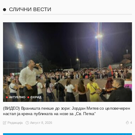
СЛИЧНИ ВЕСТИ
АКТУЕЛНО
ОХРИД
(ВИДЕО) Враништа пееше до зори: Јордан Митев со целовечерен
настап ја крена публиката на нозе за „Св. Петка“
Август 8, 2026
4
Редакција