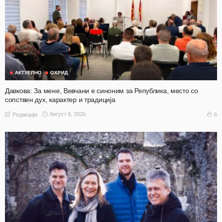
АКТУЕЛНО
ОХРИД
Давкова: За мене, Вевчани е синоним за Република, место со
сопствен дух, карактер и традиција
Август 8, 2026
6
Редакција