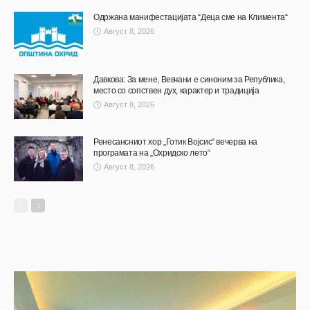
Одржана манифестацијата “Деца сме на Климента“
Август 8, 2026
Давкова: За мене, Вевчани е синоним за Република,
место со сопствен дух, карактер и традиција
Август 8, 2026
Ренесансниот хор „Готик Војсис“ вечерва на
програмата на „Охридско лето“
Август 8, 2026