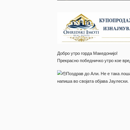
Добро утро горда Македонијо!
Прекрасно победничко утро кое вред
Поздрав до Али. Не е така лоша
напиша во својата објава Јаулески.