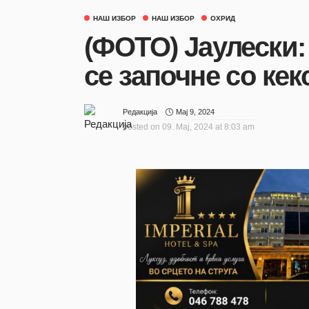
НАШ ИЗБОР
НАШ ИЗБОР
ОХРИД
(ФОТО) Јаулески:
се започне со кек
Мај 9, 2024
Редакција
posted on
09. Мај, 2024 at 8:03 am