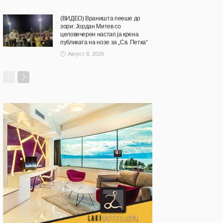
(ВИДЕО) Враништа пееше до
зори: Јордан Митев со
целовечерен настап ја крена
публиката на нозе за „Св. Петка“
Август 8, 2026