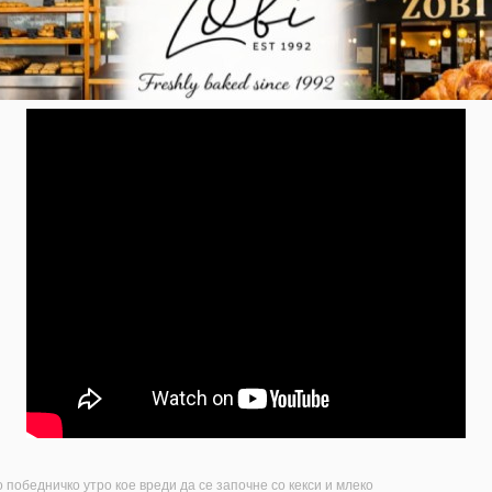
 победничко утро кое вреди да се започне со кекси и млеко