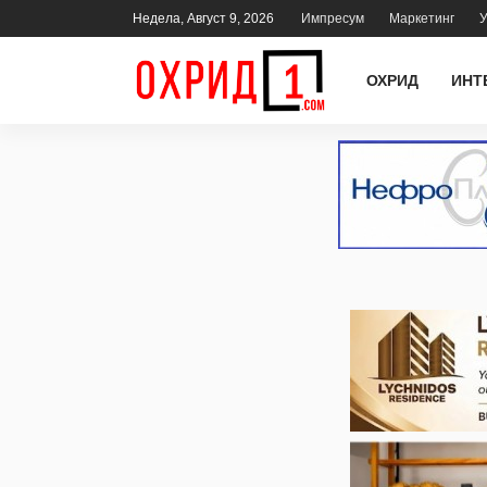
Недела, Август 9, 2026
Импресум
Маркетинг
У
ОХРИД
ИНТ