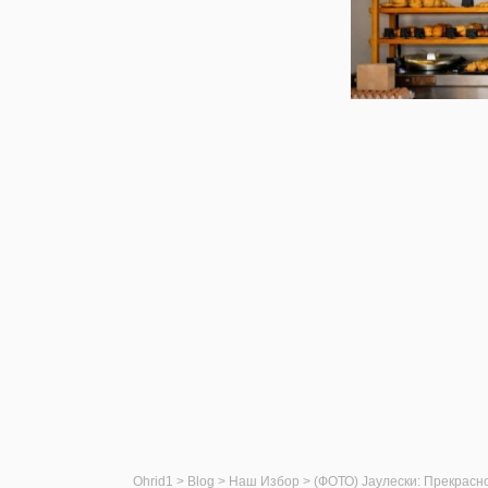
Ohrid1
>
Blog
>
Наш Избор
>
(ФОТО) Јаулески: Прекрасно