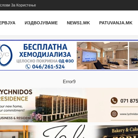
слови За Користење
ЕРВЈУА
ИЗДВОЈУВАМЕ
NEWS1.MK
PATUVANJA.MK
Error9