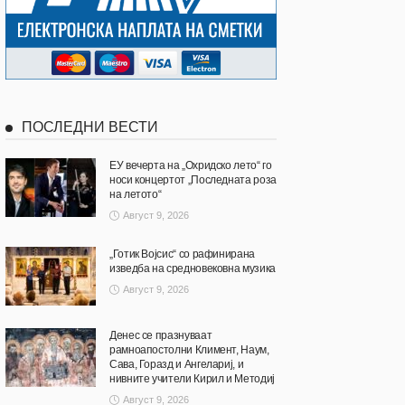
ПОСЛЕДНИ ВЕСТИ
ЕУ вечерта на „Охридско лето“ го
носи концертот „Последната роза
на летото“
Август 9, 2026
„Готик Војсис“ со рафинирана
изведба на средновековна музика
Август 9, 2026
Денес се празнуваат
рамноапостолни Климент, Наум,
Сава, Горазд и Ангелариј, и
нивните учители Кирил и Методиј
Август 9, 2026