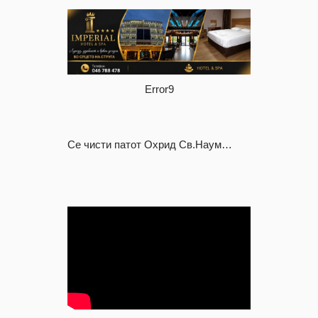
Error9
Се чисти патот Охрид Св.Наум…