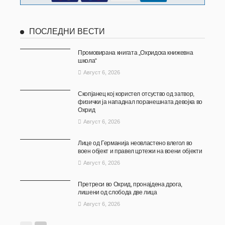
ПОСЛЕДНИ ВЕСТИ
Промовирана книгата „Охридска книжевна
школа“
Август 6, 2026
Скопјанец кој користел отсуство од затвор,
физички ја нападнал поранешната девојка во
Охрид
Август 6, 2026
Лице од Германија неовластено влегол во
воен објект и правел цртежи на воени објекти
Август 6, 2026
Претреси во Охрид, пронајдена дрога,
лишени од слобода две лица
Август 6, 2026