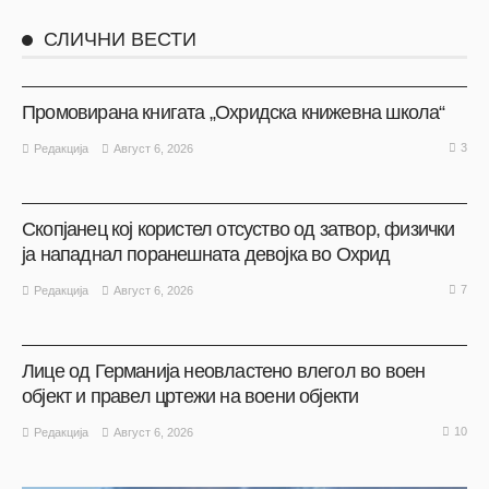
СЛИЧНИ ВЕСТИ
АКТУЕЛНО
ОХРИД
Промовирана книгата „Охридска книжевна школа“
3
Август 6, 2026
Редакција
АКТУЕЛНО
ОХРИД
Скопјанец кој користел отсуство од затвор, физички
ја нападнал поранешната девојка во Охрид
7
Август 6, 2026
Редакција
АКТУЕЛНО
ОХРИД
Лице од Германија неовластено влегол во воен
објект и правел цртежи на воени објекти
10
Август 6, 2026
Редакција