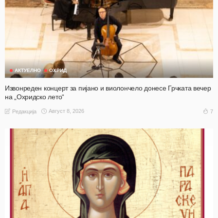
АКТУЕЛНО
ОХРИД
Извонреден концерт за пијано и виолончело донесе Грчката вечер
на „Охридско лето“
Август 8, 2026
7
Редакција