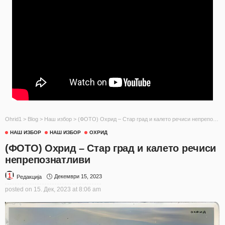
Ohrid1
>
Blog
>
Наш избор
>
(ФОТО) Охрид – Стар град и калето речиси непрепознатливи
НАШ ИЗБОР
НАШ ИЗБОР
ОХРИД
(ФОТО) Охрид – Стар град и калето речиси
непрепознатливи
Декември 15, 2023
Редакција
posted on
15. Дек, 2023 at 8:06 am