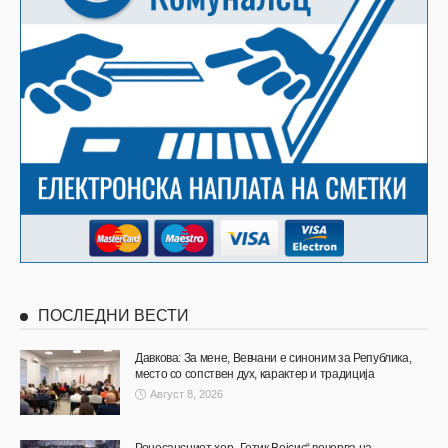
ПОСЛЕДНИ ВЕСТИ
Давкова: За мене, Вевчани е синоним за Република,
место со сопствен дух, карактер и традиција
Август 8, 2026
Ренесансниот хор „Готик Војсис“ вечерва на