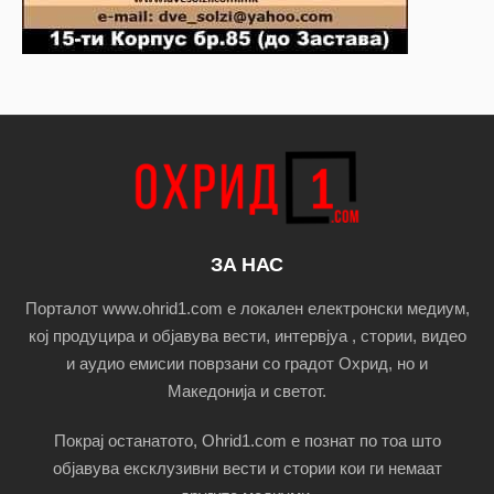
ЗА НАС
Порталот www.ohrid1.com е локален електронски медиум,
кој продуцира и објавува вести, интервјуа , стории, видео
и аудио емисии поврзани со градот Охрид, но и
Македонија и светот.
Покрај останатото, Ohrid1.com е познат по тоа што
објавува ексклузивни вести и стории кои ги немаат