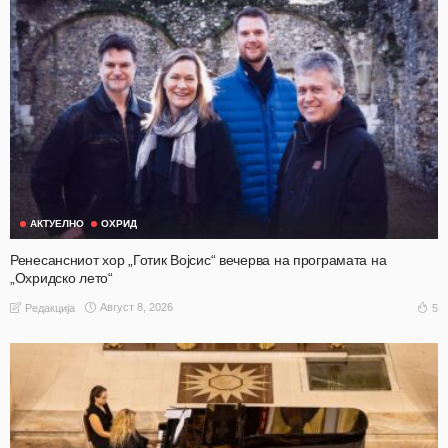
АКТУЕЛНО
ОХРИД
Ренесансниот хор „Готик Војсис“ вечерва на програмата на
„Охридско лето“
Август 8, 2026
5
Редакција