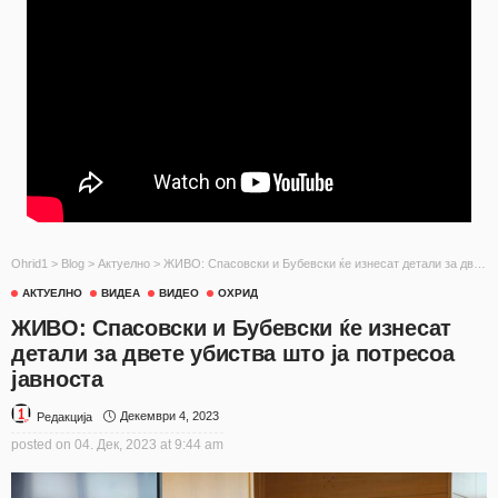
Ohrid1
>
Blog
>
Актуелно
>
ЖИВО: Спасовски и Бубевски ќе изнесат детали за двете убиства што ја потресоа јавноста
АКТУЕЛНО
ВИДЕА
ВИДЕО
ОХРИД
ЖИВО: Спасовски и Бубевски ќе изнесат
детали за двете убиства што ја потресоа
јавноста
Декември 4, 2023
Редакција
posted on
04. Дек, 2023 at 9:44 am