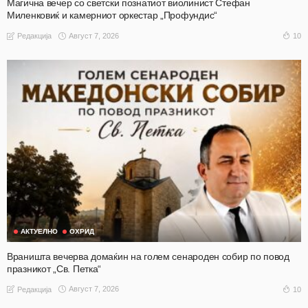
Магична вечер со светски познатиот виолинист Стефан
Миленковиќ и камерниот оркестар „Профундис“
Август 7, 2026
10
Редакција
АКТУЕЛНО
ОХРИД
Враништа вечерва домаќин на голем сенароден собир по повод
празникот „Св. Петка“
Август 7, 2026
10
Редакција