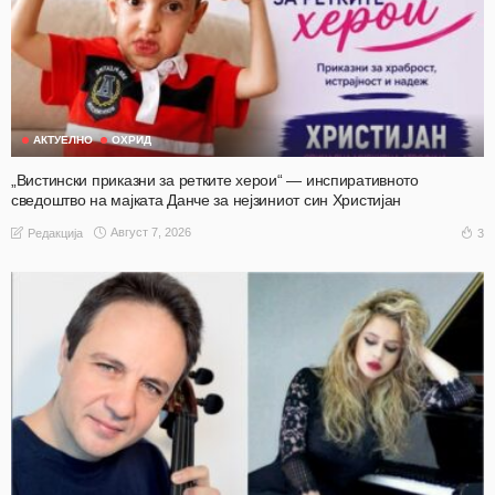
АКТУЕЛНО
ОХРИД
„Вистински приказни за ретките херои“ — инспиративното
сведоштво на мајката Данче за нејзиниот син Христијан
Август 7, 2026
3
Редакција