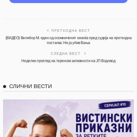
ПРЕТХОДНА ВЕСТ
(ВИДЕО) Велибор М. еден од осомниченит синоќа пред судија на претходна
посталка: Не ја убив Вања
СЛЕДНА ВЕСТ
Неделен преглед на теренски активности на ЈП Водовод
СЛИЧНИ ВЕСТИ