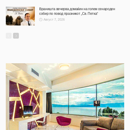
Враништа вечерва домаќин на голем сенароден
собир по повод празникот „Св. Петка“
Август 7, 2026