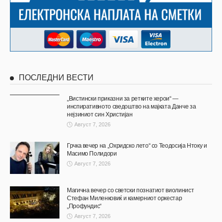
ПОСЛЕДНИ ВЕСТИ
„Вистински приказни за ретките херои“ —
инспиративното сведоштво на мајката Данче за
нејзиниот син Христијан
Август 7, 2026
Грчка вечер на „Охридско лето“ со Теодосија Нтоку и
Масимо Полидори
Август 7, 2026
Магична вечер со светски познатиот виолинист
Стефан Миленковиќ и камерниот оркестар
„Профундис“
Август 7, 2026