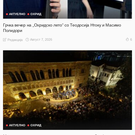
АКТУЕЛНО
ОХРИД
Грчка вечер на „Охридско лето“ со Теодосија Нтоку и Масимо
Полидори
Август 7, 2026
6
Редакција
АКТУЕЛНО
ОХРИД