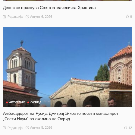
Денес се празнува Светата маченичка Христина
Август 6, 2026
9
Редакција
АКТУЕЛНО
ОХРИД
Амбасадорот на Русија Дмитриј Зиков го посети манастирот
„Свети Наум“ во околина на Охрид.
Август 5, 2026
12
Редакција