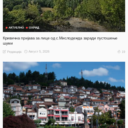
АКТУЕЛНО
ОХРИД
Кривична пријава за лице од с.Мислодежда заради пустошење
шуми
Август 5, 2026
19
Редакција