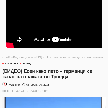
Ohrid1
>
Blog
>
Актуелно
>
(ВИДЕО) Есен како лето – германци се капат на плажата во Трпејца
АКТУЕЛНО
ОХРИД
(ВИДЕО) Есен како лето – германци се
капат на плажата во Трпејца
Октомври 30, 2023
Редакција
posted on
30. Окт, 2023 at 3:33 pm