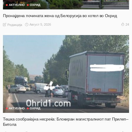
АКТУЕЛНО
ОХРИД
Пронајдена почината жена од Белорусија во хотел во Охрид
Август 5, 2026
24
Редакција
АКТУЕЛНО
ОХРИД
Тешка сообраќајна несреќа: Блокиран магистралниот пат Прилеп–
Битола