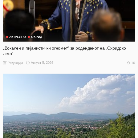
АКТУЕЛНО
ОХРИД
„Вокален и пијанистички огномет“ за роденденот на „Охридско
лето“
Август 5, 2026
16
Редакција