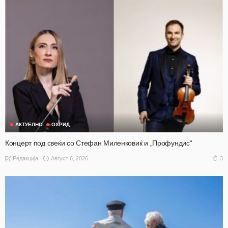
АКТУЕЛНО
ОХРИД
Концерт под свеќи со Стефан Миленковиќ и „Профундис“
Август 6, 2026
3
Редакција