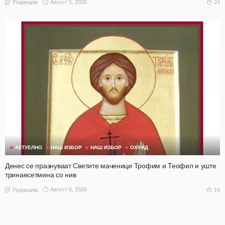
Август 5, 2026
24
Редакција
АКТУЕЛНО
НАШ ИЗБОР
НАШ ИЗБОР
ОХРИД
Денес се празнуваат Светите маченици Трофим и Теофил и уште
тринаесетмина со нив
Август 5, 2026
16
Редакција