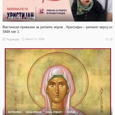
АКТУЕЛНО
ОХРИД
Вистински приказни за ретките херои , Христијан – реткиот херој со
SMA тип 1
Август 6, 2026
10
Редакција
АКТУЕЛНО
НАШ ИЗБОР
НАШ ИЗБОР
ОХРИД