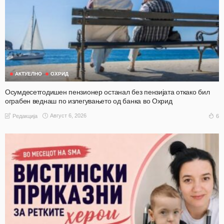
АКТУЕЛНО
ОХРИД
Осумдесетгодишен пензионер останал без пензијата откако бил
ограбен веднаш по излегувањето од банка во Охрид
Август 6, 2026
6
Редакција