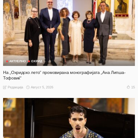
АКТУЕЛНО
ОХРИД
На „Охридско лето“ промовирана монографијата „Ана Липша-
Тофовиќ“
Август 5, 2026
15
Редакција