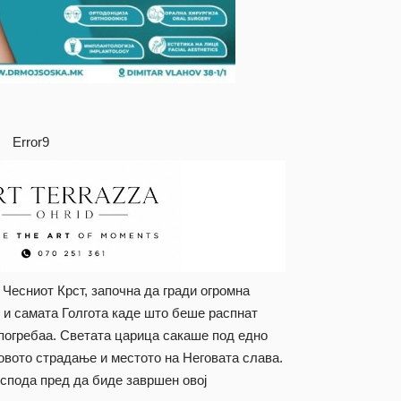
Error9
е Чесниот Крст, започна да гради огромна
е и самата Голгота каде што беше распнат
 погребаа. Светата царица сакаше под едно
овото страдање и местото на Неговата слава.
оспода пред да биде завршен овој