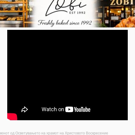
менот од Осветувањето на храмот на Христовото Воскресение