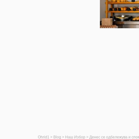
Ohrid1
>
Blog
>
Наш Избор
>
Денес се одбележува и спо