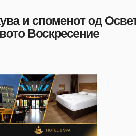
ува и споменот од Осве
овото Воскресение