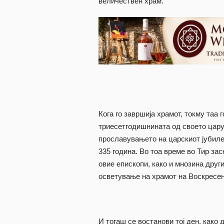
величествен храм.
Кога го завршија храмот, токму таа
триесетгодишнината од своето цару
прославувањето на царскиот јубилеј
335 година. Во тоа време во Тир за
овие епископи, како и мнозина друг
осветување на храмот на Воскресен
И тогаш се востанови тој ден, како