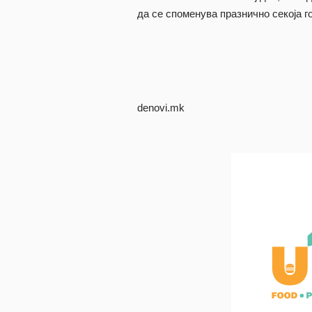
да се споменува празнично секоја г
denovi.mk