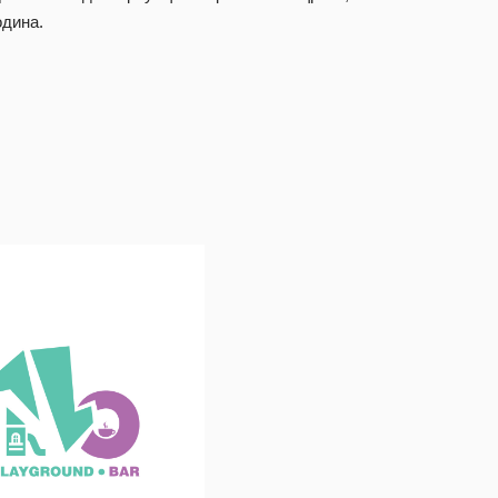
одина.