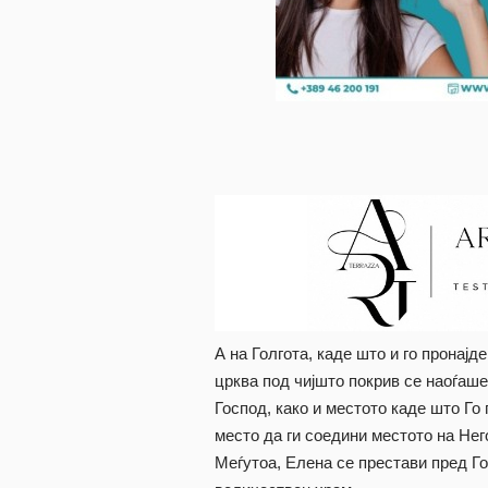
А на Голгота, каде што и го пронајд
црква под чијшто покрив се наоѓаш
Господ, како и местото каде што Го
место да ги соедини местото на Нег
Меѓутоа, Елена се престави пред Г