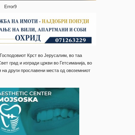
Error9
 Господовиот Крст во Јерусалим, во таа
вет град и изгради цркви во Гетсиманија, во
и на други прославени места од овоземниот