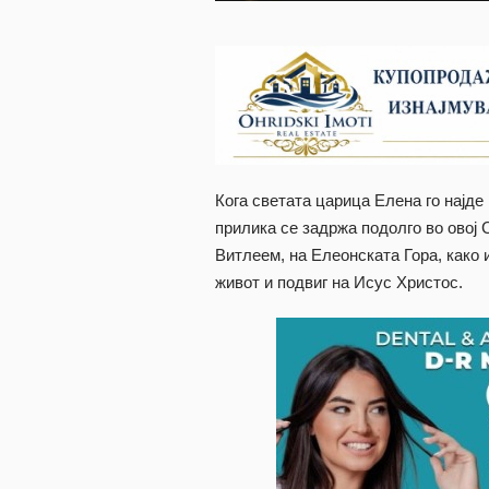
Кога светата царица Елена го најде
прилика се задржа подолго во овој С
Витлеем, на Елеонската Гора, како 
живот и подвиг на Исус Христос.