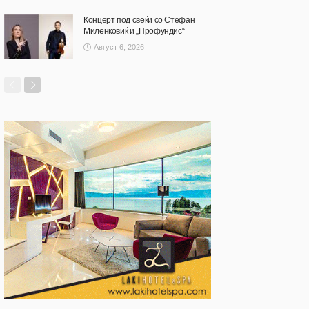
Концерт под свеќи со Стефан
Миленковиќ и „Профундис“
Август 6, 2026