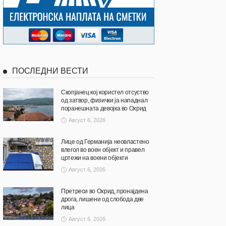
ПОСЛЕДНИ ВЕСТИ
Скопјанец кој користел отсуство
од затвор, физички ја нападнал
поранешната девојка во Охрид
Август 6, 2026
Лице од Германија неовластено
влегол во воен објект и правел
цртежи на воени објекти
Август 6, 2026
Претреси во Охрид, пронајдена
дрога, лишени од слобода две
лица
Август 6, 2026