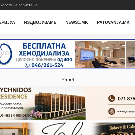
Услови За Користење
ЕРВЈУА
ИЗДВОЈУВАМЕ
NEWS1.MK
PATUVANJA.MK
Error9