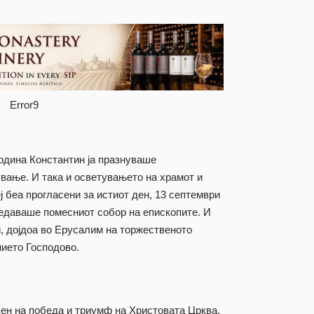
Error9
 година Константин ја празнуваше
вање. И така и осветувањето на храмот и
 беа прогласени за истиот ден, 13 септември
седаваше помесниот собор на епископите. И
и, дојдоа во Ерусалим на торжественото
ието Господово.
 ден на победа и триумф на Христовата Црква,