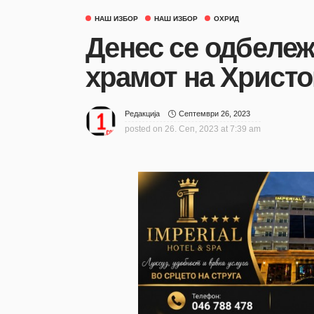
НАШ ИЗБОР
НАШ ИЗБОР
ОХРИД
Денес се одбележ
храмот на Христ
Септември 26, 2023
Редакција
posted on
26. Сеп, 2023 at 7:39 am