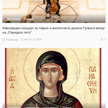
АКТУЕЛНО
ОХРИД
Извонреден концерт за пијано и виолончело донесе Грчката вечер
на „Охридско лето“
Август 8, 2026
7
Редакција
АКТУЕЛНО
НАШ ИЗБОР
НАШ ИЗБОР
ОХРИД