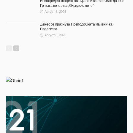
Извонреден концерт за пијано и виолончело донесе
Грчката вечер на „Охридско лето“
Август 8, 2026
Денес се празнува Преподобната маченичка
Параскева
Август 8, 2026