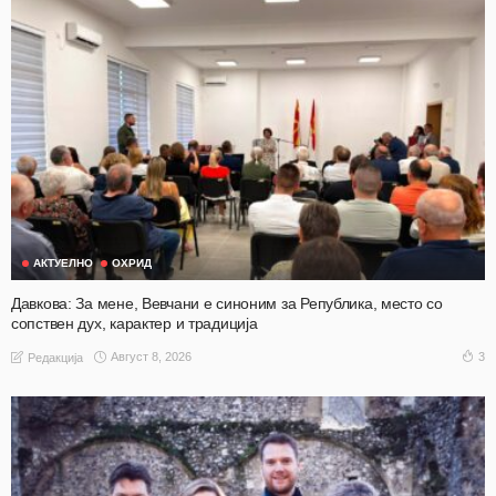
АКТУЕЛНО
ОХРИД
Давкова: За мене, Вевчани е синоним за Република, место со
сопствен дух, карактер и традиција
Август 8, 2026
3
Редакција