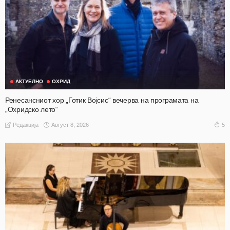
АКТУЕЛНО
ОХРИД
Ренесансниот хор „Готик Војсис“ вечерва на програмата на
„Охридско лето“
Август 8, 2026
5
Редакција