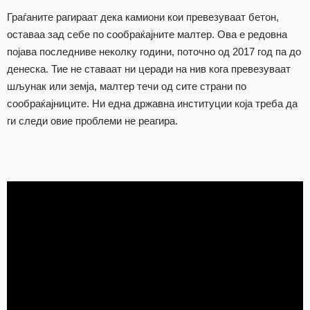
Граѓаните рагираат дека камиони кои превезуваат бетон,
оставаа зад себе по сообраќајните малтер. Ова е редовна
појава последниве неколку години, поточно од 2017 год па до
денеска. Тие не ставаат ни церади на нив кога превезуваат
шљунак или земја, малтер течи од сите страни по
сообраќајниците. Ни една државна институции која треба да
ги следи овие проблеми не реагира.