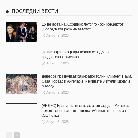
ПОСЛЕДНИ ВЕСТИ
ЕУ вечерта на „Охридско лето“ го носи концертот
„Последната роза на летото“
Август 9, 2026
„Готик Војсис“ со рафинирана изведба на
средновековна музика
Август 9, 2026
Денес се празнуваат рамноапостолни Климент, Наум,
Сава, Горазд и Ангелариј, и нивните учители Кирил и
Методиј
Август 9, 2026
(ВИДЕО) Враништа пееше до зори: Јордан Митев со
целовечерен настап ја крена публиката на нозе за
„Св. Петка“
Август 8, 2026