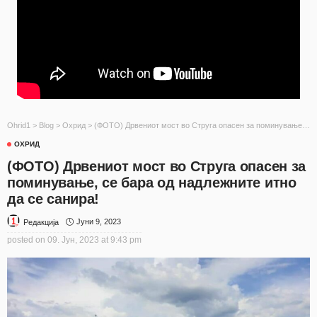
Ohrid1
>
Blog
>
Охрид
>
(ФОТО) Дрвениот мост во Струга опасен за поминување, се бара од надлежните итно да се санира!
ОХРИД
(ФОТО) Дрвениот мост во Струга опасен за
поминување, се бара од надлежните итно
да се санира!
Јуни 9, 2023
Редакција
posted on
09. Јун, 2023 at 9:43 pm