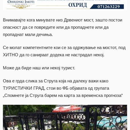
Внимавајте кога минувате низ Дрвениот мост, зашто постои
опасност да се повредите или да пропаднете или да
пропаднат мали дечиња.
Се молат компетентните кои се за одржување на мостот, под
ХИТНО да го санираат додека не настрадал некој.
Може да биде наш или некој турист.
Ова е грда слика за Струга која на далеку важи како
ТУРИСТИЧКИ ГРАД, стои во ФБ објавата од групата
„Спомнете ја Струга барем на карта за временска прогноза“