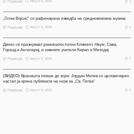
Август 9, 2026
3
Редакција
АКТУЕЛНО
ОХРИД
„Готик Војсис“ со рафинирана изведба на средновековна музика
Август 9, 2026
4
Редакција
АКТУЕЛНО
НАШ ИЗБОР
НАШ ИЗБОР
ОХРИД
Денес се празнуваат рамноапостолни Климент, Наум, Сава,
Горазд и Ангелариј, и нивните учители Кирил и Методиј
Август 9, 2026
7
Редакција
АКТУЕЛНО
ОХРИД
(ВИДЕО) Враништа пееше до зори: Јордан Митев со целовечерен
настап ја крена публиката на нозе за „Св. Петка“
Август 8, 2026
9
Редакција