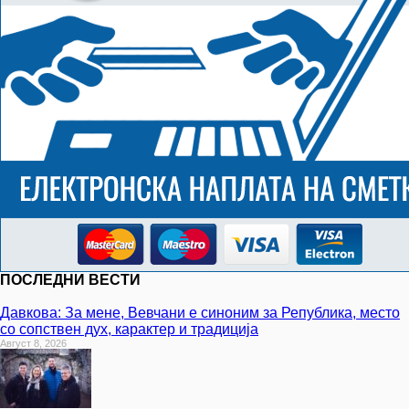
ПОСЛЕДНИ ВЕСТИ
Давкова: За мене, Вевчани е синоним за Република, место
со сопствен дух, карактер и традиција
Август 8, 2026