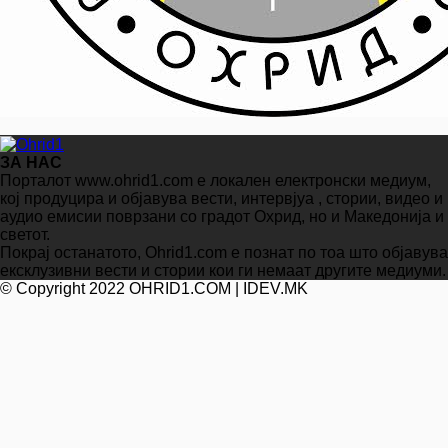
ЗА НАС
Порталот www.ohrid1.com е локален електронски медиум,
кој продуцира и објавува вести, интервјуа , стории, видео и
аудио емисии поврзани со градот Охрид, но и Македонија и
светот.
Покрај останатото, Ohrid1.com е познат по тоа што објавува
ексклузивни вести и стории кои ги немаат другите медиуми.
© Copyright 2022 OHRID1.COM | IDEV.MK