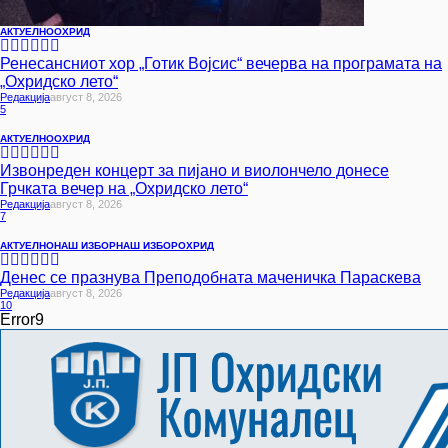
АКТУЕЛНО
ОХРИД
Ренесансниот хор „Готик Војсис“ вечерва на програмата на
„Охридско лето“
Редакција
Август 8, 2026
5
АКТУЕЛНО
ОХРИД
Извонреден концерт за пијано и виолончело донесе
Грчката вечер на „Охридско лето“
Редакција
Август 8, 2026
7
АКТУЕЛНО
НАШ ИЗБОР
НАШ ИЗБОР
ОХРИД
Денес се празнува Преподобната маченичка Параскева
Редакција
Август 8, 2026
10
Error9