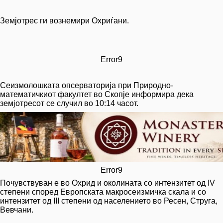
Земјотрес ги вознемири Охриѓани.
Error9
Сеизмолошката опсерваторија при Природно-
математичкиот факултет во Скопје информира дека
земјотресот се случил во 10:14 часот.
Error9
Почувствуван е во Охрид и околината со интензитет од IV
степени според Европската макросеизмичка скала и со
интензитет од III степени од населението во Ресен, Струга,
Вевчани.