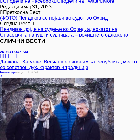
Сподели на Facebook
Сподели на Twitter
More
Редакција
мај 31, 2023
Претходна Вест
(ФОТО) Пендиков се појави во судот во Охрид
Следна Вест
Пендиков дојде на судење во Охрид, адвокатот на
Спасески ја напушти судницата – рочиштето одложено
СЛИЧНИ ВЕСТИ
АКТУЕЛНО
ОХРИД
Давкова: За мене, Вевчани е синоним за Република, место
со сопствен дух, карактер и традиција
Редакција
Август 8, 2026
3