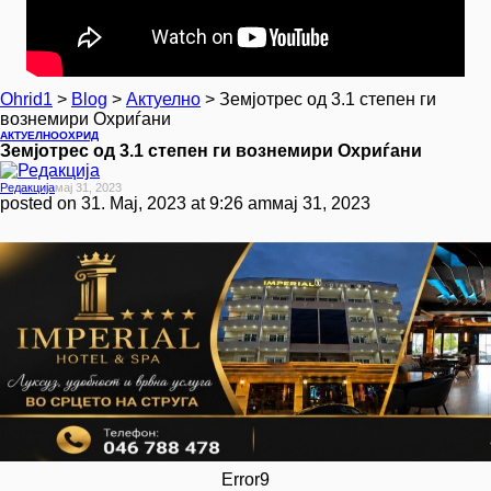
Ohrid1
>
Blog
>
Актуелно
>
Земјотрес од 3.1 степен ги
вознемири Охриѓани
АКТУЕЛНО
ОХРИД
Земјотрес од 3.1 степен ги вознемири Охриѓани
Редакција
Мај 31, 2023
posted on
31. Мај, 2023 at 9:26 am
мај 31, 2023
Error9