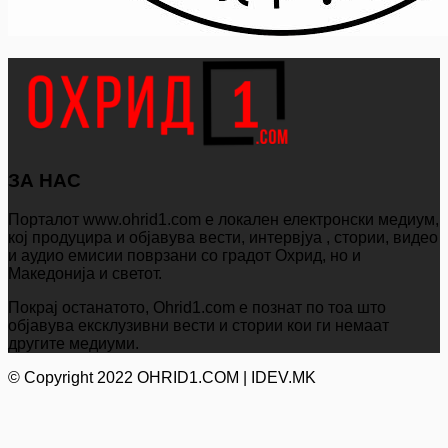
ЗА НАС
Порталот www.ohrid1.com е локален електронски медиум,
кој продуцира и објавува вести, интервјуа , стории, видео
и аудио емисии поврзани со градот Охрид, но и
Македонија и светот.
Покрај останатото, Ohrid1.com е познат по тоа што
објавува ексклузивни вести и стории кои ги немаат
другите медиуми.
© Copyright 2022 OHRID1.COM | IDEV.MK