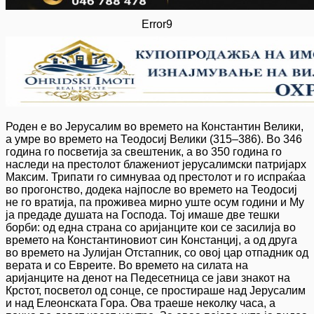
Error9
Роден е во Јерусалим во времето на Константин Велики,
а умре во времето на Теодосиј Велики (315–386). Во 346
година го посветија за свештеник, а во 350 година го
наследи на престолот блажениот јерусалимски патријарх
Максим. Трипати го симнуваа од престолот и го испраќаа
во прогонство, додека најпосле во времето на Теодосиј
не го вратија, па проживеа мирно уште осум години и Му
ја предаде душата на Господа. Тој имаше две тешки
борби: од една страна со аријанците кои се засилија во
времето на Константиновиот син Констанциј, а од друга
во времето на Јулијан Отстапник, со овој цар отпадник од
верата и со Евреите. Во времето на силата на
аријанците на денот на Педесетница се јави знакот на
Крстот, посветол од сонце, се простираше над Јерусалим
и над Елеонската Гора. Ова траеше неколку часа, а