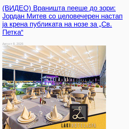
(ВИДЕО) Враништа пееше до зори:
Јордан Митев со целовечерен настап
ја крена публиката на нозе за „Св.
Петка“
Август 8, 2026