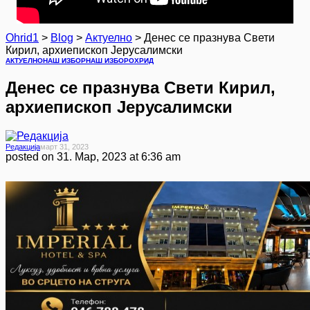
Ohrid1
>
Blog
>
Актуелно
>
Денес се празнува Свети
Кирил, архиепископ Јерусалимски
АКТУЕЛНО
НАШ ИЗБОР
НАШ ИЗБОР
ОХРИД
Денес се празнува Свети Кирил,
архиепископ Јерусалимски
Редакција
Март 31, 2023
posted on
31. Мар, 2023 at 6:36 am