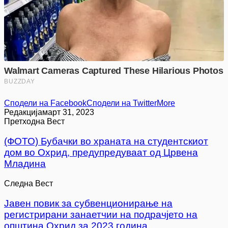
Сподели на Facebook
Сподели на Twitter
More
Редакција
март 31, 2023
Претходна Вест
(ФОТО) Бубачки во храната на студентскиот
дом во Охрид, предупредуваат од Црвена
Младина
Следна Вест
Јавен повик за субвенционирање на
регистрирани занаетчии на подрачјето на
општина Охрид за 2023 година