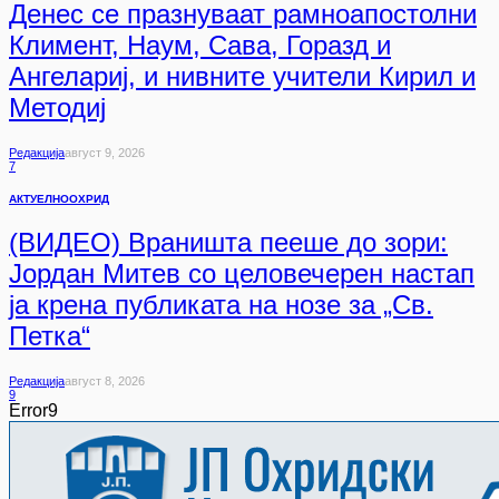
Денес се празнуваат рамноапостолни
Климент, Наум, Сава, Горазд и
Ангелариј, и нивните учители Кирил и
Методиј
Редакција
Август 9, 2026
7
АКТУЕЛНО
ОХРИД
(ВИДЕО) Враништа пееше до зори:
Јордан Митев со целовечерен настап
ја крена публиката на нозе за „Св.
Петка“
Редакција
Август 8, 2026
9
Error9