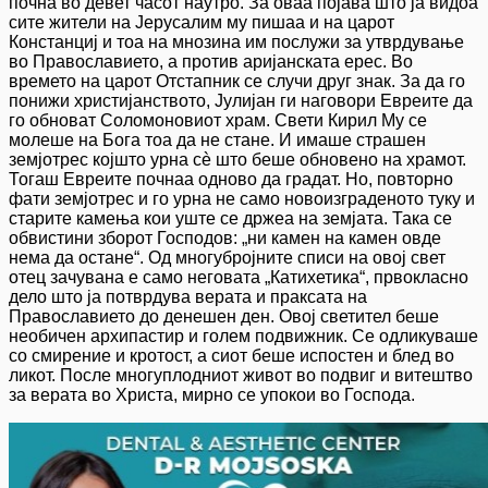
почна во девет часот наутро. За оваа појава што ја видоа
сите жители на Јерусалим му пишаа и на царот
Констанциј и тоа на мнозина им послужи за утврдување
во Православието, а против аријанската ерес. Во
времето на царот Отстапник се случи друг знак. За да го
понижи христијанството, Јулијан ги наговори Евреите да
го обноват Соломоновиот храм. Свети Кирил Му се
молеше на Бога тоа да не стане. И имаше страшен
земјотрес којшто урна сè што беше обновено на храмот.
Тогаш Евреите почнаа одново да градат. Но, повторно
фати земјотрес и го урна не само новоизграденото туку и
старите камења кои уште се држеа на земјата. Така се
обвистини зборот Господов: „ни камен на камен овде
нема да остане“. Од многубројните списи на овој свет
отец зачувана е само неговата „Катихетика“, првокласно
дело што ја потврдува верата и праксата на
Православието до денешен ден. Овој светител беше
необичен архипастир и голем подвижник. Се одликуваше
со смирение и кротост, а сиот беше испостен и блед во
ликот. После многуплодниот живот во подвиг и витештво
за верата во Христа, мирно се упокои во Господа.