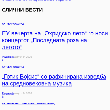
СЛИЧНИ ВЕСТИ
АКТУЕЛНО
ОХРИД
ЕУ вечерта на „Охридско лето“ го носи
концертот „Последната роза на
летото“
Редакција
Август 9, 2026
3
АКТУЕЛНО
ОХРИД
„Готик Војсис“ со рафинирана изведба
на средновековна музика
Редакција
Август 9, 2026
4
АКТУЕЛНО
НАШ ИЗБОР
НАШ ИЗБОР
ОХРИД