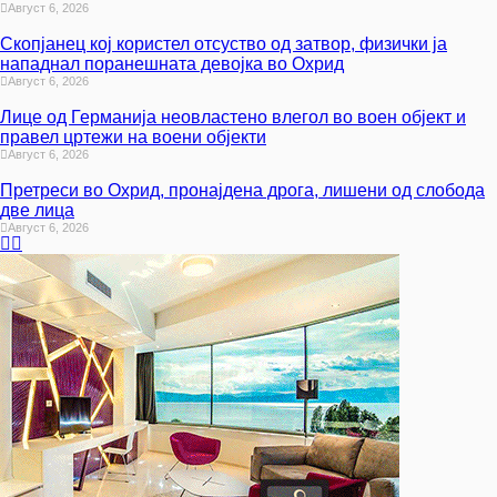
Август 6, 2026
Скопјанец кој користел отсуство од затвор, физички ја
нападнал поранешната девојка во Охрид
Август 6, 2026
Лице од Германија неовластено влегол во воен објект и
правел цртежи на воени објекти
Август 6, 2026
Претреси во Охрид, пронајдена дрога, лишени од слобода
две лица
Август 6, 2026