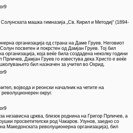
or9
Солунската машка гимназија „Св. Кирил и Методиј“ (1894-
нерна организација од страна на Даме Груев. Неговиот
 Солун посветен и покрстен од Дамјан Груев. Тој бил
 организација, која веќе била создадена неколку години
 Прличев, Дамјан Груев го известува дека Христо е веќе
школувањето бил назначен за учител во Охрид.
or9
чител, војвода и реонски началник на четите на
 револуционерен округ.
or9
за независна црква, близок роднина на Григор Прличев, а
трушки просветителски род Чакаров. Узунов, заедно со
и на Македонската револуционерна организација), бил