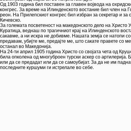
Од 1903 година бил поставен за главен војвода на охридс
конгрес. За време на Илинденското востание бил член на 
реон. На Прилепскиот конгрес бил избран за секретар и за
Кичевско.
За големата посветеност на македонското дело на Христо У
Куратица, веднаш по трагичниот крај на Илинденското воста
сакавме, а ни искра не добивме. Нашата земја се натопи со п
предавам, убијте ме, предајте ме, што сакате правете со м
останал во Македонија.
На 24-ти април 1905 година Христо со својата чета од Круш
била опколена од многуброен турски аскер со артилерија.
или да се предадат или да се самоубијат. За да не им падна
последните куршуми ги истрелале во себе.