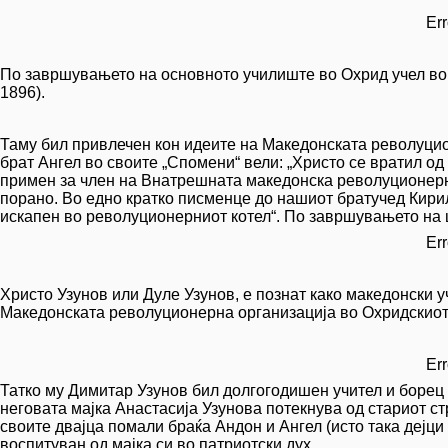
Err
По завршувањето на основното училиште во Охрид учел во 
1896).
Таму бил привлечен кон идеите на Македонската револуцио
брат Ангел во своите „Спомени“ вели: „Христо се вратил од
примен за член на Внатрешната македонска револуционерна
порано. Во едно кратко писменце до нашиот братучед Кирил
искапен во револуционерниот котел“. По завршувањето на 
Err
Христо Узунов или Дуле Узунов, е познат како македонски у
Македонската револуционерна организација во Охридскиот
Err
Татко му Димитар Узунов бил долгогодишен учител и борец 
неговата мајка Анастасија Узунова потекнува од стариот с
своите двајца помали браќа Андон и Ангел (исто така дејц
воспитуван од мајка си во патриотски дух.