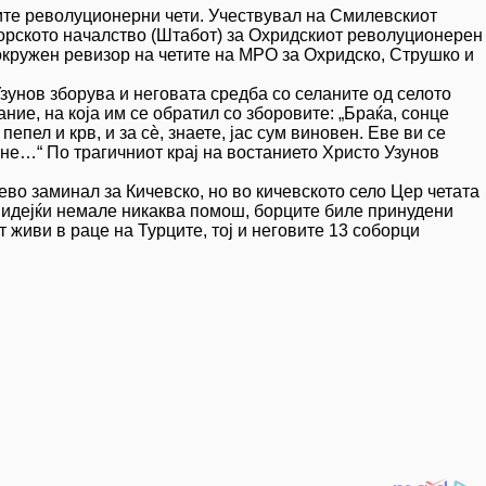
ките револуционерни чети. Учествувал на Смилевскиот
Горското началство (Штабот) за Охридскиот револуционерен
 окружен ревизор на четите на МРО за Охридско, Струшко и
зунов зборува и неговата средба со селаните од селото
ние, на која им се обратил со зборовите: „Браќа, сонце
епел и крв, и за сѐ, знаете, јас сум виновен. Еве ви се
ене…“ По трагичниот крај на востанието Христо Узунов
ево заминал за Кичевско, но во кичевското село Цер четата
 Бидејќи немале никаква помош, борците биле принудени
т живи в раце на Турците, тој и неговите 13 соборци