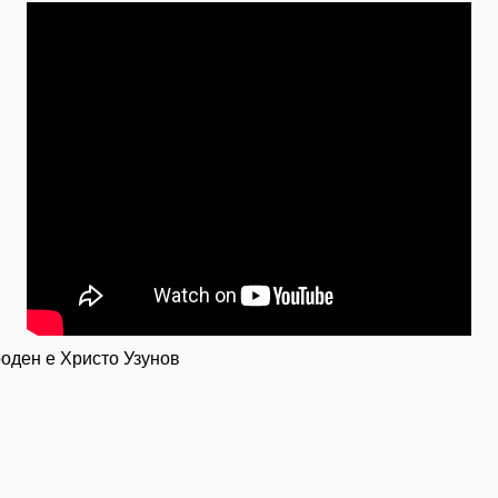
оден е Христо Узунов