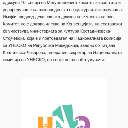
одржува 16. сесија на Меѓувладиниот комитет за заштита и
унапредување на разноводноста на културните изразувања.
Имајќи предвид дека нашата држава не е членка на овој
Комитет, но е држава членка на Конвенцијата, на состанокот
ќе учествува министерката за култура Костадиновска-
Стојчевска, која е и претседател на Националната комисија
за УНЕСКО на Република Македонија, заедно со Татјана
Краљевска-Лазарова, генерален секретар на Националната
комисија на УНЕСКО, во својство на набљудувачи.