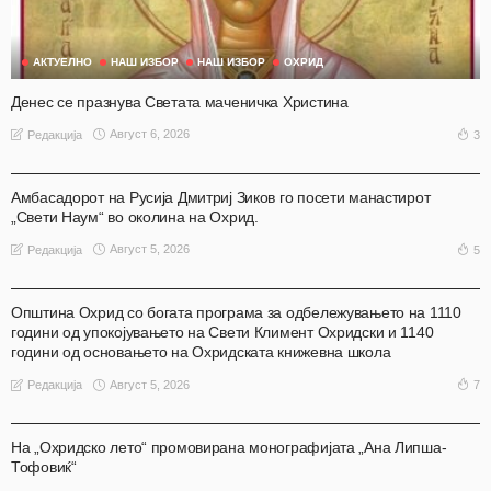
АКТУЕЛНО
НАШ ИЗБОР
НАШ ИЗБОР
ОХРИД
Денес се празнува Светата маченичка Христина
Август 6, 2026
3
Редакција
АКТУЕЛНО
ОХРИД
Амбасадорот на Русија Дмитриј Зиков го посети манастирот
„Свети Наум“ во околина на Охрид.
Август 5, 2026
5
Редакција
АКТУЕЛНО
ОХРИД
Општина Охрид со богата програма за одбележувањето на 1110
години од упокојувањето на Свети Климент Охридски и 1140
години од основањето на Охридската книжевна школа
Август 5, 2026
7
Редакција
АКТУЕЛНО
ОХРИД
На „Охридско лето“ промовирана монографијата „Ана Липша-
Тофовиќ“