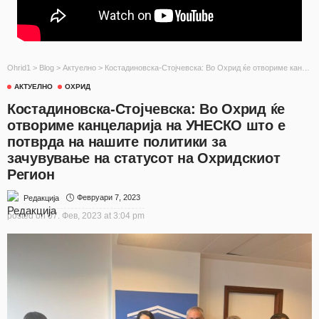
Ohrid1
>
Blog
>
Актуелно
>
Костадиновска-Стојчевска: Во Охрид ќе отвориме канцеларија на УНЕСКО што е потврда на нашите политики за зачувување на статусот на Охридскиот Регион
АКТУЕЛНО
ОХРИД
Костадиновска-Стојчевска: Во Охрид ќе
отвориме канцеларија на УНЕСКО што е
потврда на нашите политики за
зачувување на статусот на Охридскиот
Регион
Февруари 7, 2023
Редакција
posted on
07. Фев, 2023 at 3:04 pm