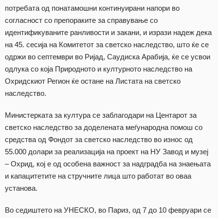
потребата од понатамошни континуирани напори во
согласност со препораките за справување со
идентификуваните ранливости и закани, и изрази надеж дека
на 45. сесија на Комитетот за светско наследство, што ќе се
одржи во септември во Ријад, Саудиска Арабија, ќе се усвои
одлука со која Природното и културното наследство на
Охридскиот Регион ќе остане на Листата на светско
наследство.
Министерката за култура се заблагодари на Центарот за
светско наследство за доделената меѓународна помош со
средства од Фондот за светско наследство во износ од
55.000 долари за реализација на проект на НУ Завод и музеј
– Охрид, кој е од особена важност за надградба на знаењата
и капацитетите на стручните лица што работат во оваа
установа.
Во седиштето на УНЕСКО, во Париз, од 7 до 10 февруари се