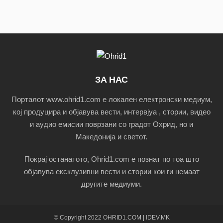
ЗА НАС
Порталот www.ohrid1.com е локален електронски медиум,
кој продуцира и објавува вести, интервјуа , стории, видео
и аудио емисии поврзани со градот Охрид, но и
Македонија и светот.
Покрај останатото, Ohrid1.com е познат по тоа што
објавува ексклузивни вести и стории кои ги немаат
другите медиуми.
© Copyright 2022 OHRID1.COM | IDEV.MK