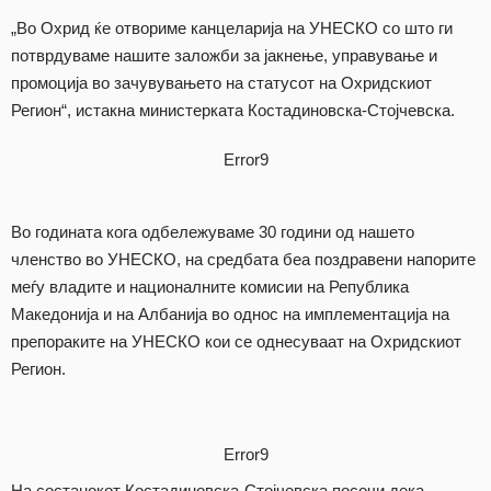
„Во Охрид ќе отвориме канцеларија на УНЕСКО со што ги
потврдуваме нашите заложби за јакнење, управување и
промоција во зачувувањето на статусот на Охридскиот
Регион“, истакна министерката Костадиновска-Стојчевска.
Error9
Во годината кога одбележуваме 30 години од нашето
членство во УНЕСКО, на средбата беа поздравени напорите
меѓу владите и националните комисии на Република
Македонија и на Албанија во однос на имплементација на
препораките на УНЕСКО кои се однесуваат на Охридскиот
Регион.
Error9
На состанокот Костадиновска-Стојчевска посочи дека