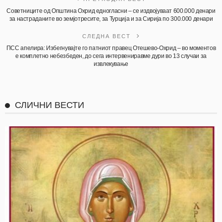
Советниците од Општина Охрид едногласни – се издвојуваат 600.000 денари
за настраданите во земјотресите, за Турција и за Сирија по 300.000 денари
СЛЕДНА ВЕСТ
ПСС апелира: Избегнувајте го патниот правец Отешево-Охрид – во моментов
е комплетно небезбеден, до сега интервениравме дури во 13 случаи за
извлекување
СЛИЧНИ ВЕСТИ