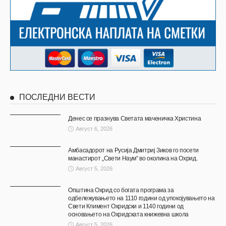
ПОСЛЕДНИ ВЕСТИ
Денес се празнува Светата маченичка Христина
Август 6, 2026
Амбасадорот на Русија Дмитриј Зиков го посети
манастирот „Свети Наум“ во околина на Охрид.
Август 5, 2026
Општина Охрид со богата програма за
одбележувањето на 1110 години од упокојувањето на
Свети Климент Охридски и 1140 години од
основањето на Охридската книжевна школа
Август 5, 2026