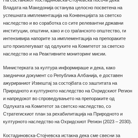
Владата на Македонија останува целосно посветена на
успешната имплементација на Конвенцијата за светско
наследство и во соработка со сите релевантни државни
институции, општини, како и со граѓанското општество, ги
интензивира напорите за имплементација на препораките
што произлегуваат од одлуките на Комитетот за светско
наследство и на Реактивните мониторинг мисии.
Министерката за култура информираше и дека, како
заеднички документ со Република Албанија, е доставен
ажурираниот Извештај за состојбата со заштитата на
Природното и културното наследство на Охридскиот Регион
и напредокот во спроведувањето на препораките од
Одлуката на Комитетот за светско наследство, со
Стратегискиот план за рехабилитација на Природното и
културното наследство на Охридскиот Регион (2023 – 2030).
Костадиновска-Стојчевска истакна дека сме свесни за