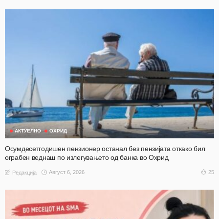
АКТУЕЛНО
ОХРИД
Осумдесетгодишен пензионер останал без пензијата откако бил
ограбен веднаш по излегувањето од банка во Охрид
Август 6, 2026
25
Редакција