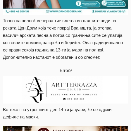
Точно на полноќ вечерва тие влегоа во ладните води на
реката Црн Дрим која тече покрај Враништа, ја отепаа
василичарската песна а потоа со гранчиња сите се упатија
кон своите домови, за среќа и бериќет. Ова традиционално
се прави секоја година на 13-ти јануари на полноќ.
Дополнително настанот е збогатен и со огномет.
Error9
Во текот на утрешниот ден 14-ти јануари, ќе се одржи
дефиле на маски.