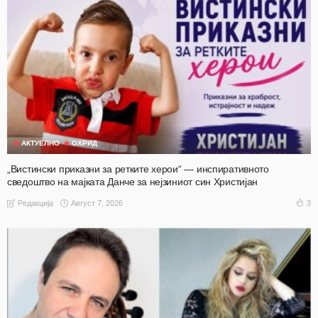
АКТУЕЛНО
ОХРИД
„Вистински приказни за ретките херои“ — инспиративното
сведоштво на мајката Данче за нејзиниот син Христијан
Август 7, 2026
3
Редакција