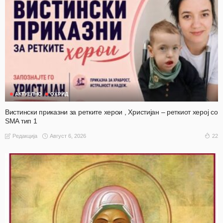
АКТУЕЛНО
ОХРИД
Вистински приказни за ретките херои , Христијан – реткиот херој со
SMA тип 1
Август 6, 2026
22
Редакција