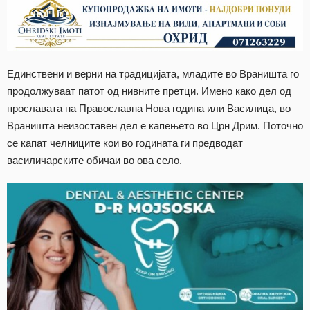
Единствени и верни на традицијата, младите во Враништа го
продолжуваат патот од нивните претци. Имено како дел од
прославата на Православна Нова година или Василица, во
Враништа неизоставен дел е капењето во Црн Дрим. Поточно
се капат челниците кои во годината ги предводат
василичарските обичаи во ова село.