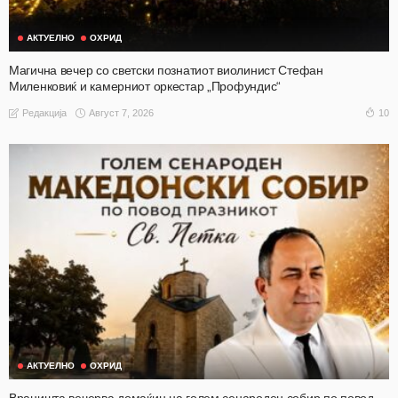
АКТУЕЛНО
ОХРИД
Магична вечер со светски познатиот виолинист Стефан
Миленковиќ и камерниот оркестар „Профундис“
Август 7, 2026
10
Редакција
АКТУЕЛНО
ОХРИД
Враништа вечерва домаќин на голем сенароден собир по повод