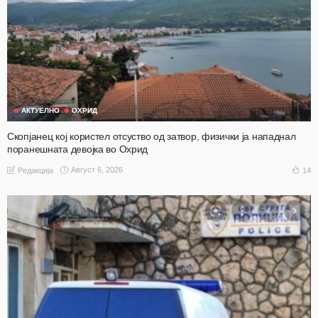
АКТУЕЛНО
ОХРИД
Скопјанец кој користел отсуство од затвор, физички ја нападнал
поранешната девојка во Охрид
Август 6, 2026
14
Редакција