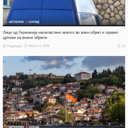
АКТУЕЛНО
ОХРИД
Лице од Германија неовластено влегол во воен објект и правел
цртежи на воени објекти
Август 6, 2026
15
Редакција
АКТУЕЛНО
ОХРИД