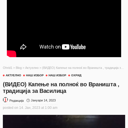
Ohrid1
>
Blog
>
Актуелно
>
(ВИДЕО) Капење на полноќ во Враништа , традиција за Василица
АКТУЕЛНО
НАШ ИЗБОР
НАШ ИЗБОР
ОХРИД
(ВИДЕО) Капење на полноќ во Враништа ,
традиција за Василица
Јануари 14, 2023
Редакција
posted on
14. Јан, 2023 at 1:00 am