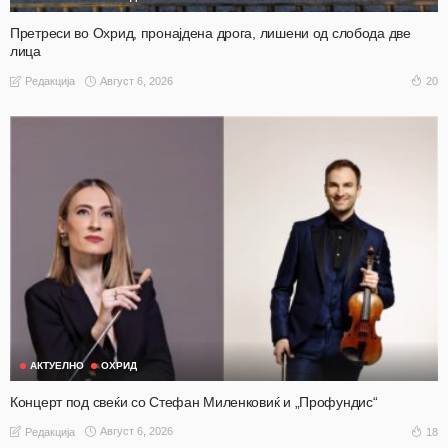
Претреси во Охрид, пронајдена дрога, лишени од слобода две
лица
Август 6, 2026
20
Редакција
АКТУЕЛНО
ОХРИД
Концерт под свеќи со Стефан Миленковиќ и „Профундис“
Август 6, 2026
18
Редакција