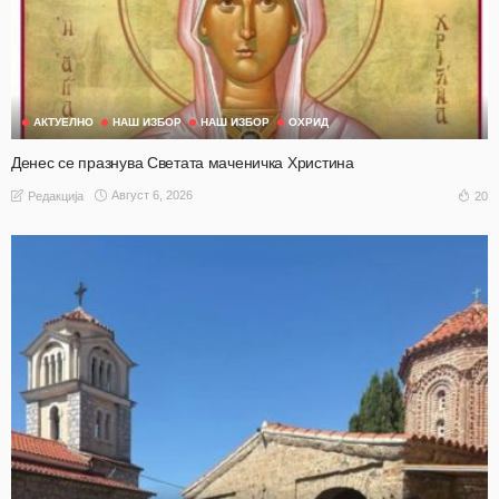
АКТУЕЛНО
НАШ ИЗБОР
НАШ ИЗБОР
ОХРИД
Денес се празнува Светата маченичка Христина
Август 6, 2026
20
Редакција